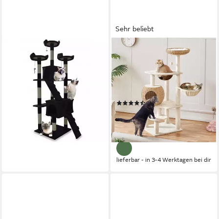
Sehr beliebt
BITUXX
YAHEETECH
Kratzbaum XL für Katzen
Kratzbaum 137,5 cm (H), aus
Schwarz
Rattan-Geflecht, Katzenbaum
49,90 €
mit Katzenhaus, Liegemulde,
lieferbar - in 3-4 Werktagen bei dir
Korb, Sisalstämme, Plüschball
(28)
94,99 €
UVP
289,99 €
nur bis Dienstag
-67%
lieferbar - in 3-4 Werktagen bei dir