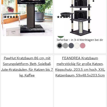
schwarz, XXL Katzenliege -
Katzenbaum mit Liegemulde
Kratzbaum, 19cm Sisalsäule
& Katzenhaus & Kratzbrett &
für große Katzen
3 Plüschbälle
(19)
(40)
99,90 €
69,99 €
UVP
159,99 €
lieferbar - in 7-9 Werktagen bei dir
-56%
lieferbar - in 3-4 Werktagen bei dir
PawHut Kratzbaum 86 cm, mit
FEANDREA Kratzbaum
Sprungplattform, Bett, Spielball,
mehrstöckig für große Katzen,
Jute-Kratzsäulen, für Katzen bis 7
Kippschutz, 203.5 cm hoch, XXL
kg, Kaffee
Katzenbaum, 59x48.5x203.5cm