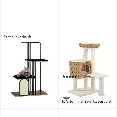
Fast ausverkauft
PAWHUT
YAHEETECH
Kratzbaum Katzenkratzbaum
Kratzbaum 91 cm (H),
mit 2 Plattformen, Stahl,
Katzenbaum mit Liegeplatz &
Schwarz, Stahl, Schwarz, 48 x
Katzenhaus & Plüschball,
85 x 128 cm
Rattan-Optik
(12)
84,99 €
UVP
199,90 €
71,19 €
UVP
129,99 €
-57%
-45%
lieferbar - in 3-4 Werktagen bei dir
lieferbar - in 3-4 Werktagen bei dir