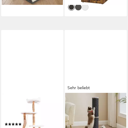
lieferbar - in 5-6 Werktagen bei dir
Sehr beliebt
COSTWAY
FEANDREA
Kratzbaum, mit Plattformen,
Kratzbaum 85 cm hoch,
Höhle, Kratzsäulen, Sisalseil,
Katzenbaum, Sisalstamm, mit
168 cm
Plüschball und Glocke, XL, 13
(1)
cm dicker Stamm,