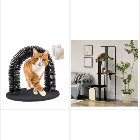
RELAXDAYS
PAWHUT
Kratzbaum Schwarzer
Kratzbaum mit 3 Plattformen,
Enthaarungsbogen für Katzen
Katzenmöbel, mit Kissen, mit
15,99 €
UVP
39,99 €
Kratzbrett, 48B x 85L x 170H
-60%
cm
lieferbar - in 3-4 Werktagen bei dir
(3)
153,99 €
UVP
276,90 €
-44%
lieferbar - in 2-3 Werktagen bei dir