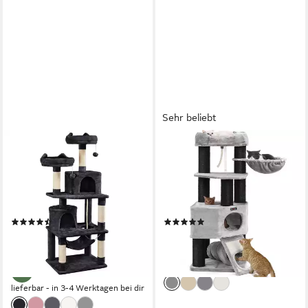
Sehr beliebt
YAHEETECH
FEANDREA
Kratzbaum 158/181 cm (H),
Kratzbaum 141 / 160/186 cm
Katzenbaum Kletterbaum 2
(H), Katzenbaum, für große
Aussichtsplattformen & 2
katzen, 13 dicken Säulen (11
Höhlen & Hängematte
cm d), stabil, Kippschutz
(70)
(843)
54,99 €
ab 90,89 €
UVP
109,99 €
UVP
139,99 €
-50%
-35%
lieferbar - in 4-5 Werktagen bei dir
lieferbar - in 3-4 Werktagen bei dir