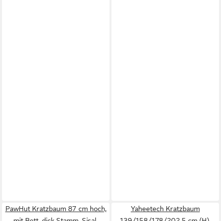
PawHut Kratzbaum 87 cm hoch,
Yaheetech Kratzbaum
mit Bett, dick Stamm, Sisal-
139/158/178/202,5 cm (H),