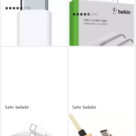
USB‑C auf USB USB-Adapter
USB-C/USB-C Kabel PVC,
2m USB-Kabel
(13)
23,89 €
(11)
in 1-2 Werktagen bei dir
ab 11,99 €
UVP
14,99 €
nur bis Dienstag
-20%
in 2-3 Werktagen bei dir
Sehr beliebt
Sehr beliebt
FUTUREA
JAMEGA
iPhone Samsung USB-C
USB-C Datenkabel Ladekabel
Kabel 100W Ladekabel 1m
für Samsung Apple iPhone