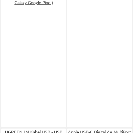
Galaxy Google Pixel)
UGREEN 1M Kabel USB - USB
Apple USB-C Digital AV MultiPort