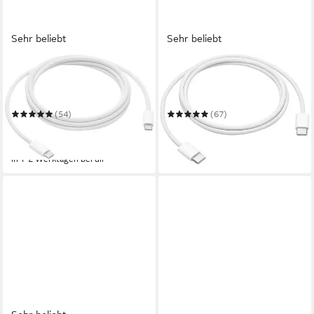
Sehr beliebt
Sehr beliebt
APPLE
APPLE
240W USB-C (2m) Ladekabel
60W USB‑C Ladekabel (1 m)
USB-Kabel
USB-Kabel
(54)
(67)
27,90 €
22,81 €
UVP
35,00 €
lieferbar in 2 Wochen
-20%
in 1-2 Werktagen bei dir