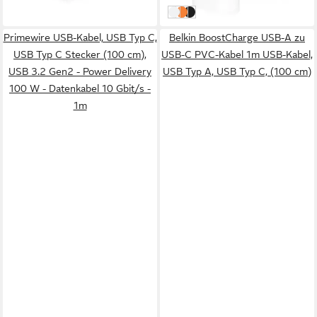
in 3-4 Werktagen bei dir
weiß
orange
schwarz
Primewire USB-Kabel, USB Typ C,
Belkin BoostCharge USB-A zu
USB Typ C Stecker (100 cm),
USB-C PVC-Kabel 1m USB-Kabel,
USB 3.2 Gen2 - Power Delivery
USB Typ A, USB Typ C, (100 cm)
100 W - Datenkabel 10 Gbit/s -
1m