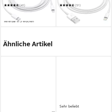
(41)
(51)
26,01 €
20,19 €
UVP
35,00 €
UVP
25,00 €
-26%
-19%
lieferbar in 3 Wochen
am nächsten Werktag bei dir
Ähnliche Artikel
Sehr beliebt