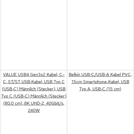
VALUE USB4 Gen3x2 Kabel, C–
Belkin USB-C/USB-A Kabel PVC,
C, ST/ST USB-Kabel, USB Typ C
15cm Smartphone-Kabel, USB
(USB-C) Männlich (Stecker), USB
Typ A, USB-C (15 cm)
Typ C (USB-C) Männlich (Stecker)
(80.0 cm), 8K UHD-2, 40Gbit/s,
240W