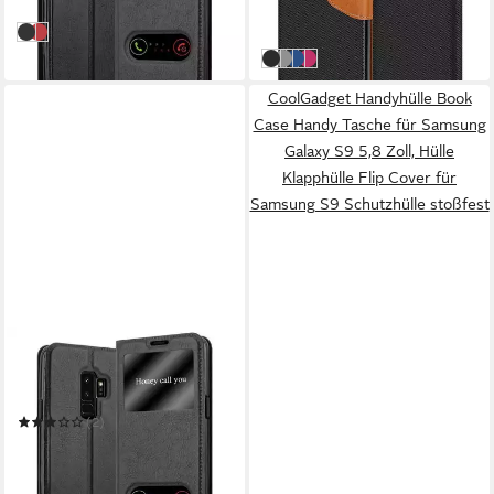
in 3-4 Werktagen bei dir
-29%
KOMETEN SCHWARZ
SAFRAN ROT
in 3-4 Werktagen bei dir
Schwarz
Grau
Blau
Pink
CoolGadget Handyhülle Book
Case Handy Tasche für Samsung
Galaxy S9 5,8 Zoll, Hülle
Klapphülle Flip Cover für
Samsung S9 Schutzhülle stoßfest
CADORABO
Handyhülle für Samsung
Galaxy S9 PLUS Hülle
(2)
15,99 €
UVP
20,99 €
-24%
in 3-4 Werktagen bei dir