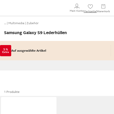
Mein Konto
Merkzettel
Warenkorb
…
Multimedia
Zubehör
Samsung Galaxy S9 Lederhüllen
5 %
Auf ausgewählte Artikel
Extra
1 Produkte