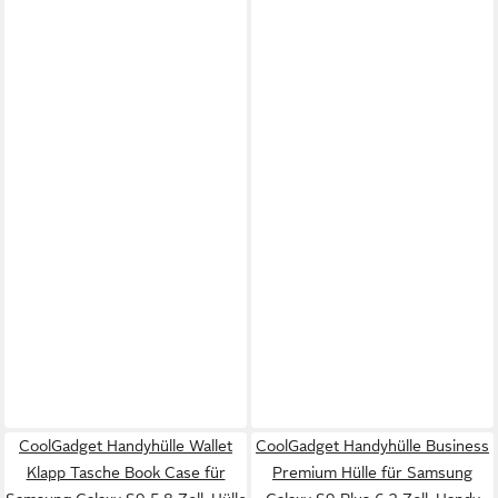
CoolGadget Handyhülle Wallet
CoolGadget Handyhülle Business
Klapp Tasche Book Case für
Premium Hülle für Samsung