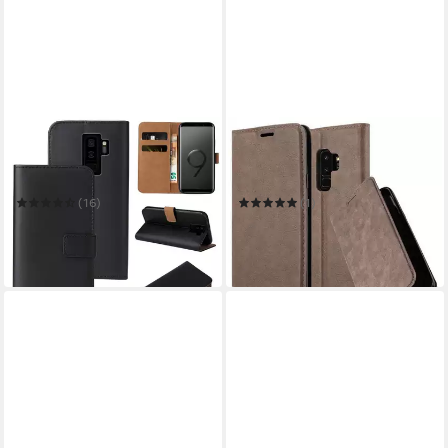
TEC-EXPERT
CADORABO
Handyhülle Klapp Hülle für
Handyhülle für Samsung
Samsung Galaxy S9
Galaxy S9 PLUS Hülle
(16)
(1)
11,90 €
14,99 €
UVP
16,99 €
in 6-7 Werktagen bei dir
-12%
in 3-4 Werktagen bei dir