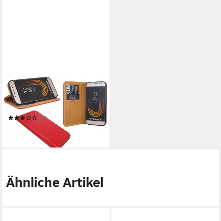
COFI1453
Handyhülle Echtleder Tasche
Flip Case Rot
(3)
ab 14,98 €
in 5-6 Werktagen bei dir
Ähnliche Artikel