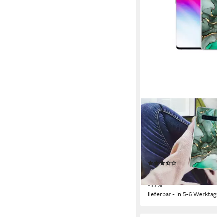
MUCHOWOW
Handyhülle für Samsu
Plus Gold - Marmor - 
Marmoroptik, Phone Ca
Schutzhülle Dünn
(6)
19,95 €
UVP
24,00 €
-17%
lieferbar - in 5-6 Werktag