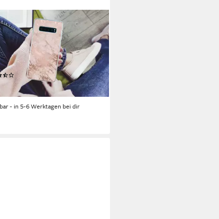
HOWOW
yhülle für Samsung Galaxy S10
 Marmor - Rosa - Luxus -
oroptik - Glit, Phone Case,
kon, Schutzhülle Dünn
(8)
5 €
UVP
24,00 €
rbar - in 5-6 Werktagen bei dir