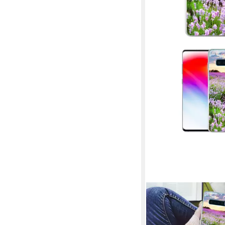
MUCHOWOW
Handyhülle für Samsu
Plus Blumen - Lavendel 