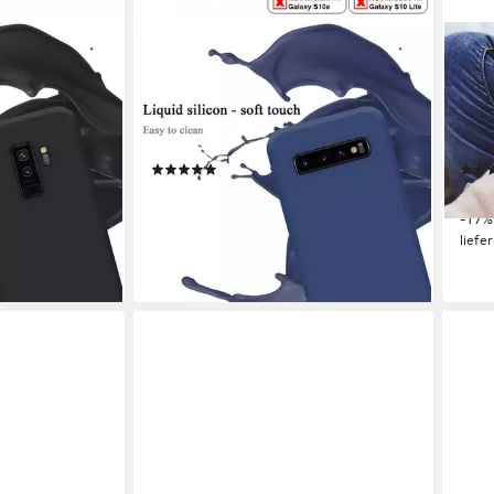
CADORABO
MUC
ng Galaxy S9
Handyhülle für Samsung Galaxy S10
Hand
Galaxy S9
4G Hülle Samsung Galaxy S10 4G,
Plus
PU Silikon
Flexible Hülle TPU Silikon
Marm
er Case
Schutzhülle Back Cover Case
Sili
(9)
14,99 €
19,9
UVP
16,99 €
-12%
-17%
en bei dir
lieferbar - in 4-5 Werktagen bei dir
liefe
+1