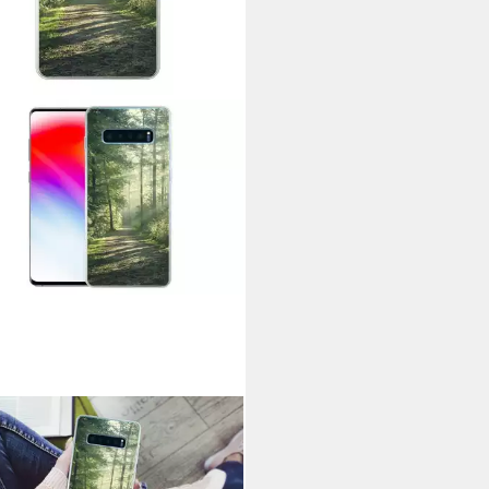
HOWOW
yhülle für Samsung Galaxy S10
 Wald - Weg - Sonne - Bäume -