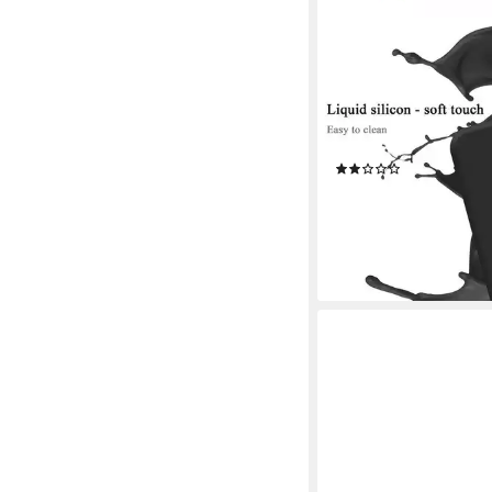
CADORABO
Handyhülle für Samsu
PLUS Hülle Samsung 
PLUS, Flexible Hülle T
Schutzhülle Back Cov
(1)
14,99 €
UVP
18,99 €
-21%
lieferbar - in 4-5 Werktag
+1