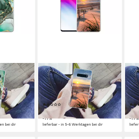
MUCHOWOW
MUC
ng Galaxy S10
Handyhülle für Samsung Galaxy S10
Hand
Grün - Luxus -
Plus Strand - Meer - Düne -
Plus
se, Silikon,
Sonnenuntergang - L, Phone Case,
Sonn
Silikon, Schutzhülle Dünn
Schu
(2)
19,95 €
19,9
UVP
24,00 €
-17%
-17%
en bei dir
lieferbar - in 5-6 Werktagen bei dir
liefe