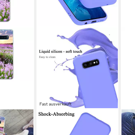
Fast ausverkauft
CADORABO
MUC
ng Galaxy S10
Handyhülle für Samsung Galaxy S10e
Hand
- Lila -
Hülle Samsung Galaxy S10e, Flexible
Plus