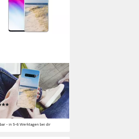
HOWOW
yhülle für Samsung Galaxy S10
 Düne - Möwe - Strand - Meer -
e, Phone Case, Silikon,
tzhülle Dünn
(3)
5 €
UVP
24,00 €
rbar - in 5-6 Werktagen bei dir