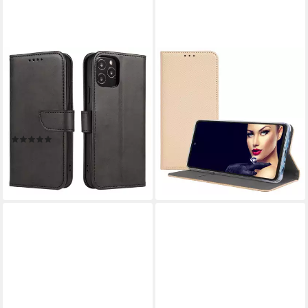
COFI 1453
MTB MORE ENERGY
Handyhülle Magnet
Smartphone-Hülle Smart
Schutzhülle Standfunktion
Magnet für Honor X6a, Gold,
Zubehör für HONOR X6a
Bookstyle Klapphülle Cover
Schwarz
Wallet Case aus Kunstleder
(1)
7,99 €
9,95 €
12,95 €
lieferbar - in 2-3 Werktagen bei dir
-23%
lieferbar - in 4-5 Werktagen bei dir