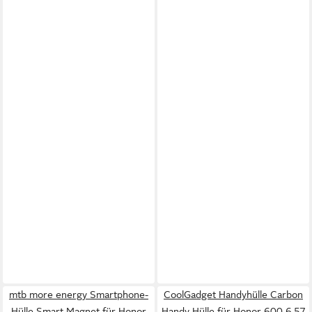
mtb more energy Smartphone-
CoolGadget Handyhülle Carbon
Hülle Smart Magnet für Honor
Handy Hülle für Honor 600 6,57