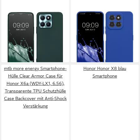
KWMOBILE
KWMOBILE
Handyhülle Handyhülle für
Smartphone-Hülle Handyhülle
HONOR X6a Hülle, Silikon
für HONOR X6C Hülle,
Case metallisch schimmernd -
Weiches Handy Silikon Case -
Schutzhülle Cover
Schutzhülle Cover
6,99 €
6,99 €
lieferbar - in 2-3 Werktagen bei dir
lieferbar - in 2-3 Werktagen bei dir
mtb more energy Smartphone-
Honor Honor X8 blau
Hülle Clear Armor Case für
Smartphone
Honor X6a (WDY-LX1, 6.56),
Transparente TPU Schutzhülle
Case Backcover mit Anti-Shock
Verstärkung