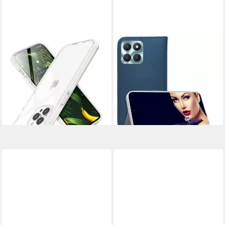
COFI 1453
MTB MORE ENERGY
Handyhülle Hülle 2mm Slim
Smartphone-Hülle Smart
Case kompatibel mit HONOR
Magnet für Honor X6a, Blau,
X6A in transparent
Bookstyle Klapphülle Cover
8,95 €
13,95 €
Wallet Case aus Kunstleder
7,99 €
-36%
lieferbar - in 2-3 Werktagen bei dir
lieferbar - in 4-5 Werktagen bei dir