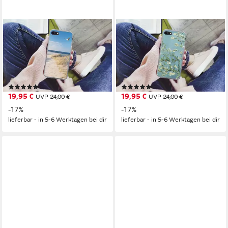
MUCHOWOW
MUCHOWOW
Handyhülle für Apple iPhone
Handyhülle für Apple iPhone
7 Düne - Möwe - Strand -
7 Mandelblüte - Van Gogh -
Meer - Sonne, Smartphone-
Kunst, Smartphone-Bumper,
Bumper, Print, Handy
Print, Handy Schutzhülle Dünn
(3)
(2)
Schutzhülle Dünn
19,95 €
19,95 €
UVP
24,00 €
UVP
24,00 €
-17%
-17%
lieferbar - in 5-6 Werktagen bei dir
lieferbar - in 5-6 Werktagen bei dir