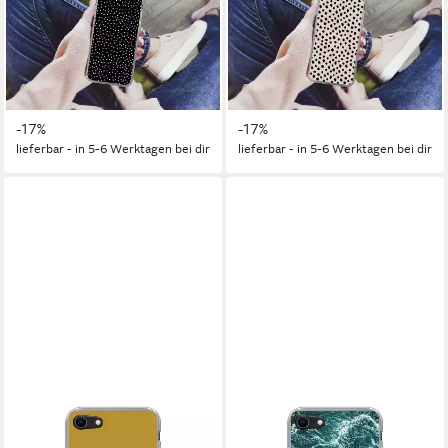
Handyhülle für Apple iPhone
Handyhülle für Apple iPhone
7 Polka dots - Schwarz -
7 Polka dots - Schwarz -
Weiß, Smartphone-Bumper,
Beige, Smartphone-Bumper,
Print, Handy Schutzhülle Dünn
Print, Handy Schutzhülle Dünn
19,95 €
19,95 €
UVP
24,00 €
UVP
24,00 €
-17%
-17%
lieferbar - in 5-6 Werktagen bei dir
lieferbar - in 5-6 Werktagen bei dir