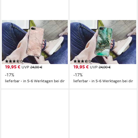
MUCHOWOW
MUCHOWOW
Handyhülle für Apple iPhone
Handyhülle für Apple iPhone
7 Marmor - Rosa - Luxus -
7 Gold - Marmor - Grün -
Marmoroptik - Glitzer - Des,
Luxus - Marmoroptik - Grau,
Smartphone-Bumper, Print,
Smartphone-Bumper, Print,
(8)
(6)
Handy Schutzhülle Dünn
Handy Schutzhülle Dünn
19,95 €
19,95 €
UVP
24,00 €
UVP
24,00 €
-17%
-17%
lieferbar - in 5-6 Werktagen bei dir
lieferbar - in 5-6 Werktagen bei dir