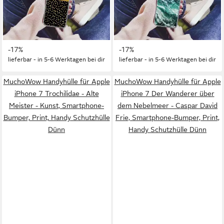
7 Polka dots - Ockergelb -
7 Marmor - Gemustert -
Schwarz, Smartphone-
Natursteine, Smartphone-
Bumper, Print, Handy
Bumper, Print, Handy
19,95 €
19,95 €
Schutzhülle Dünn
UVP
24,00 €
Schutzhülle Dünn
UVP
24,00 €
-17%
-17%
lieferbar - in 5-6 Werktagen bei dir
lieferbar - in 5-6 Werktagen bei dir
MuchoWow Handyhülle für Apple
MuchoWow Handyhülle für Apple
iPhone 7 Trochilidae - Alte
iPhone 7 Der Wanderer über
Meister - Kunst, Smartphone-
dem Nebelmeer - Caspar David
Bumper, Print, Handy Schutzhülle
Frie, Smartphone-Bumper, Print,
Dünn
Handy Schutzhülle Dünn