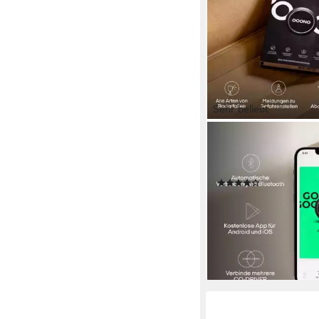
Sehr beliebt
OOONO
CO-Driver NO1 - Verk
schwarz Verkehrsala
(80)
ab 44,00 €
lieferbar - in 2-3 Werktag