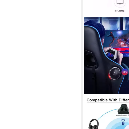
GTPLAYER
Bluetooth Adapter 5.1
Adapter, Windows XP
OS, PS4, Switch(TV 
Kompatibel