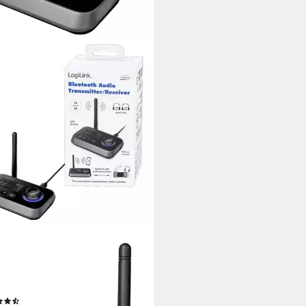
LINK
tooth 5 Audiosender und
änger BT0062 Bluetooth-
ter
(7)