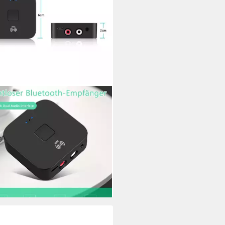
ENA
Bluetooth 5.0 Audio
änger,HiFi Wireless Audio
ter Receiver Bluetooth-Adapter
9 €
UVP
33,99 €
%
rbar - in 4-5 Werktagen bei dir