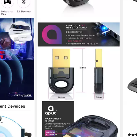
APLIC
LOGI
 Bluetooth-
USB BT 5.0 Stick / Dongle, hohe
Blue
/7/8/10, mac
Reichweite, inkl. Treiber, BT Adapter
Empf
Mode)
Bluetooth-Adapter, Bluetooth
Adap
Empfänger & Sender: PC Laptop