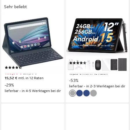
Sehr beliebt
ACEPAD
BLACKVIEW
A172T Tablet mit Tastatur,
12,1 " Mega2 Android 15 4G
256GB, WLAN+LTE Premium
LTE 2,4K 8GB/12GB+256GB
Tablet
Tablet
11 Zoll
Bildschirmdiagonale
12 Zoll
Bildschirmdiagonale
256 GB
Speichergröße
256 GB
Speichergröße
1920 x 1200 px
Bildschirmauflösung
2000 x 1200 px
Bildschirmauflösung
(52)
Produktdatenblatt
(93)
ab 189,99 €
UVP
399,99 €
169,90 €
239,90 €
17,35 €
mtl. in 12 Raten
15,52 €
mtl. in 12 Raten
-53%
-29%
lieferbar - in 2-3 Werktagen bei dir
lieferbar - in 4-5 Werktagen bei dir