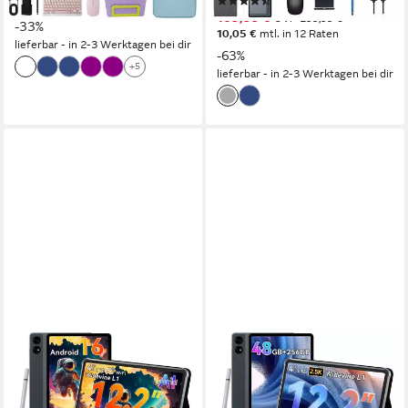
(4)
10,05 €
mtl. in 12 Raten
109,99 €
UVP
299,99 €
-33%
10,05 €
mtl. in 12 Raten
lieferbar - in 2-3 Werktagen bei dir
-63%
+5
lieferbar - in 2-3 Werktagen bei dir
TABWEE
TABWEE
12,2" Android 16 4G LTE
12,2" Android 16 4G LTE
10000 mAh Akku 256 GB
10000 mAh Akku 256 GB