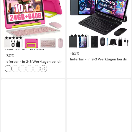
GB RAM + 64 GB ROM (TF
Tastatur/Hülle/Maus Tablet
Expand 1TB) Kinder Tablet
11 Zoll
Bildschirmdiagonale
128 GB
Speichergröße
10 Zoll
Bildschirmdiagonale
1920x1200 px
Bildschirmauflösung
64 GB
Speichergröße
1280*800 px
Bildschirmauflösung
Produktdatenblatt
(20)
(54)
109,99 €
UVP
299,99 €
119,00 €
UVP
169,00 €
10,05 €
mtl. in 12 Raten
10,87 €
mtl. in 12 Raten
-63%
-30%
lieferbar - in 2-3 Werktagen bei dir
lieferbar - in 2-3 Werktagen bei dir
+9