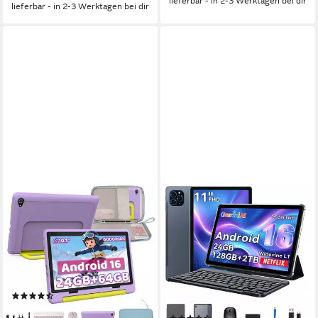
lieferbar - in 2-3 Werktagen bei dir
lieferbar - in 2-3 Werktagen bei dir
BUFO
TABWEE
10'' Android 64GB 1280x800
T9 11" FHD Android 16 WiFi
HD IPS WiFi 6 Lern Kinder
tablet mit
Tablet
Tastatur/Maus/Hülle Tablet
10 Zoll
Bildschirmdiagonale
11 Zoll
Bildschirmdiagonale
1280x800 px
Bildschirmauflösung
128 GB
Speichergröße
1920x1200 px
Bildschirmauflösung
(43)
109,99 €
Produktdatenblatt
UVP
165,00 €