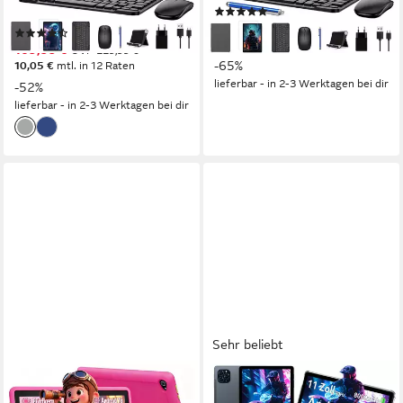
(8)
Produktdatenblatt
103,99 €
UVP
299,00 €
(107)
9,50 €
mtl. in 12 Raten
109,99 €
UVP
229,99 €
-65%
10,05 €
mtl. in 12 Raten
lieferbar - in 2-3 Werktagen bei dir
-52%
lieferbar - in 2-3 Werktagen bei dir
Sehr beliebt
BUFO
KINGRID
Android 16 10-Zoll, 24(3+21)
11" Android 16 WiFi mit