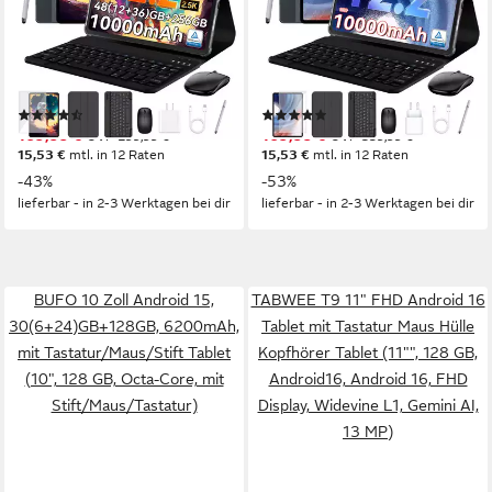
Tablet
Tablet
12.2 Zoll
Bildschirmdiagonale
12.2 Zoll
Bildschirmdiagonale
256 GB
Speichergröße
256 GB
Speichergröße
1600x2400 px
Bildschirmauflösung
1600x2400 px
Bildschirmauflösung
Produktdatenblatt
Produktdatenblatt
(21)
(1)
169,99 €
169,99 €
UVP
299,99 €
UVP
359,99 €
15,53 €
mtl. in 12 Raten
15,53 €
mtl. in 12 Raten
-43%
-53%
lieferbar - in 2-3 Werktagen bei dir
lieferbar - in 2-3 Werktagen bei dir
BUFO 10 Zoll Android 15,
TABWEE T9 11" FHD Android 16
30(6+24)GB+128GB, 6200mAh,
Tablet mit Tastatur Maus Hülle
mit Tastatur/Maus/Stift Tablet
Kopfhörer Tablet (11"", 128 GB,
(10", 128 GB, Octa-Core, mit
Android16, Android 16, FHD
Stift/Maus/Tastatur)
Display, Widevine L1, Gemini AI,
13 MP)