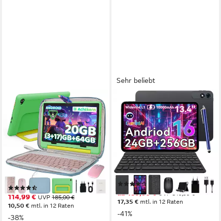
Sehr beliebt
BUFO
TABWEE
10 Zoll Android 16,
13.4" Android 16 mit
24(3+21)GB RAM+64GB,
Tastatur/Maus/Stift/Kopfhörer
1280x800 HD IPS, Kinder
10000mAh 256GB Tablet
Tablet
13.4 Zoll
Bildschirmdiagonale
256 GB
Speichergröße
10 Zoll
Bildschirmdiagonale
1920x1200 px
Bildschirmauflösung
64 GB
Speichergröße
1280x800 px
Bildschirmauflösung
Produktdatenblatt
(59)
(19)
ab 189,99 €
UVP
319,99 €
114,99 €
UVP
185,00 €
17,35 €
mtl. in 12 Raten
10,50 €
mtl. in 12 Raten
-41%
-38%