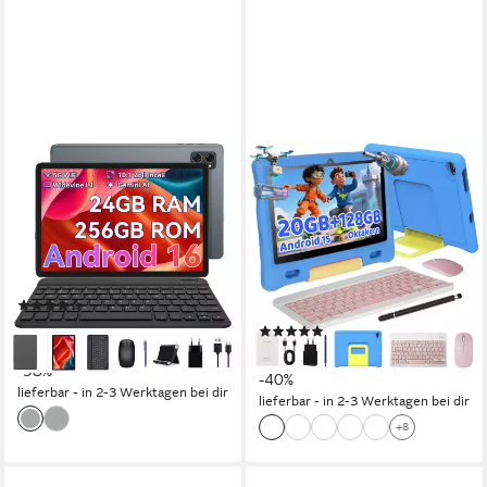
BESTTAB
BUFO
TABWEE Tablet 10" Android
10 Zoll 3GB RAM, 128GB,
16 Set WiFi 256GB Tablet
1280x800 HD Display, Wi-FI
6, 5000mAh, Kinder Tablet
10 Zoll
Bildschirmdiagonale
256 GB
Speichergröße
10 Zoll
Bildschirmdiagonale
128 GB
Speichergröße
Produktdatenblatt
800 x 1280 px
Bildschirmauflösung
(97)
103,99 €
UVP
249,99 €
(6)
9,50 €
mtl. in 12 Raten
98,99 €
UVP
165,99 €
-58%
-40%
lieferbar - in 2-3 Werktagen bei dir
lieferbar - in 2-3 Werktagen bei dir
+8