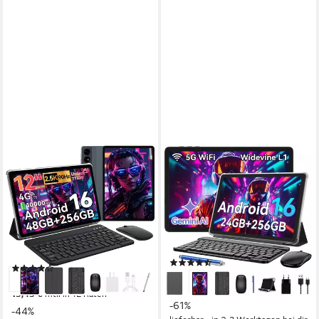
BESTTAB
VEKFULPC
T60 12,2" Android 16 5GWIFI
10" Android 16 256GB mit
4G LTE Tastatur/Maus/Hülle
Zubehör Tablet
Tablet Tablet
10 Zoll
Bildschirmdiagonale
256 GB
Speichergröße
12.2 Zoll
Bildschirmdiagonale
1280*800 px
Bildschirmauflösung
256 GB
Speichergröße
1600x2400 px
Bildschirmauflösung
Produktdatenblatt
(17)
(5)
101,99 €
UVP
259,99 €
168,99 €
UVP
299,99 €
9,31 €
mtl. in 12 Raten
15,43 €
mtl. in 12 Raten
-61%
-44%