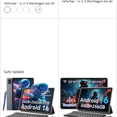
lieferbar - in 2-3 Werktagen bei dir
lieferbar - in 2-3 Werktagen bei dir
+5
Sehr beliebt
TABWEE
KINGRID
10" Android 16 256GB WiFi
10,1" Android 16 mit
incl. Tastatur, Maus, Stift
Tastatur/Maus/Hülle Tablet
Tablet
10 Zoll
Bildschirmdiagonale
256 GB
Speichergröße
10 Zoll
Bildschirmdiagonale
1280*800 px
Bildschirmauflösung
256 GB
Speichergröße
1280*800 px
Bildschirmauflösung
Produktdatenblatt