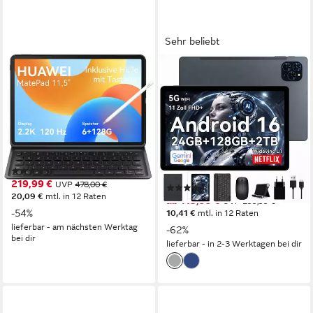
Sehr beliebt
HUAWEI
TABWEE
MatePad 11.5" 2024
T9 11" FHD Android 16 Tablet
6+128GB Tablet
mit Tastatur Maus Hülle 8000
mAh WiFi Tablet
11,5 Zoll
Bildschirmdiagonale
128 GB
Speichergröße
11 Zoll
Bildschirmdiagonale
2200 x 1440 px
Bildschirmauflösung
128 GB
Speichergröße
1920x1200 px
Bildschirmauflösung
Produktdatenblatt
(12)
Produktdatenblatt
219,99 €
UVP
478,00 €
(144)
20,09 €
mtl. in 12 Raten
ab 113,99 €
UVP
299,99 €
-54%
10,41 €
mtl. in 12 Raten
lieferbar - am nächsten Werktag
-62%
bei dir
lieferbar - in 2-3 Werktagen bei dir