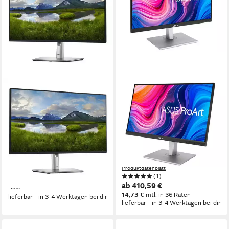
DELL
ASUS
Dis 27 P2725HE Professional
LED-Display ProArt PA279CV
FHD IPS TFT-Monitor
- 68.6 cm (27) - 3840 x 2160
4K TFT-Monitor
1920 x 1080 px, Full HD
Auflösung
8 ms
Reaktionszeit
3840 x 2160 px, 4K Ultra HD
Auflösung
100 Hz
Bildwiederholfrequenz
5 ms
Reaktionszeit
60 Hz
Bildwiederholfrequenz
Produktdatenblatt
ab 247,85 €
UVP
270,13 €
Produktdatenblatt
22,64 €
mtl. in 12 Raten
(1)
ab 410,59 €
-8%
14,73 €
mtl. in 36 Raten
lieferbar - in 3-4 Werktagen bei dir
lieferbar - in 3-4 Werktagen bei dir