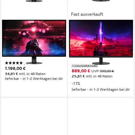
Fast ausverkauft
SONY
SONY
SDM-27Q10S OLED-Monitor
SDM-27U9M2 Gaming-
Monitor
67 cm/ 27 Zoll
Diagonale
2560 x 1440 px, QHD
Auflösung
68 cm/ 27 Zoll
Diagonale
0,03 ms
Reaktionszeit
3840 x 2160 px, 4K Ultra HD
Auflösung
1 ms
Reaktionszeit
Produktdatenblatt
(1)
Produktdatenblatt
1.199,00 €
889,00 €
UVP
999,00 €
34,81 €
mtl. in 48 Raten
25,81 €
mtl. in 48 Raten
lieferbar - in 1-2 Werktagen bei dir
-11%
lieferbar - in 1-2 Werktagen bei dir