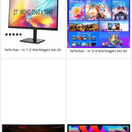
Monitor
2560x1440 px, QHD
Auflösung
1 ms
Reaktionszeit
69 cm/ 27 Zoll
Diagonale
240 Hz
Bildwiederholfrequenz
2560 x 1440 px, WQHD
Auflösung
1 ms
Reaktionszeit
Produktdatenblatt
(3)
Produktdatenblatt
179,99 €
UVP
499,00 €
(122)
16,44 €
mtl. in 12 Raten
320,41 €
-64%
15,91 €
mtl. in 24 Raten
lieferbar - in 1-2 Werktagen bei dir
lieferbar - in 3-4 Werktagen bei dir