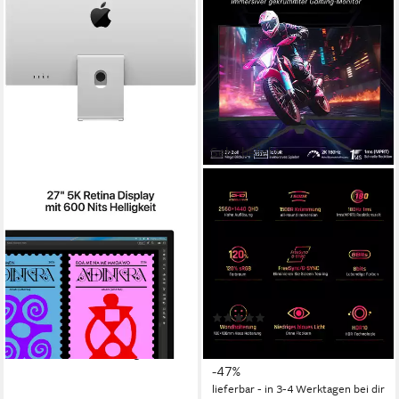
Sehr beliebt
APPLE
KTC
Studio Display LED-Monitor
H27S17 Curved-Gaming-
Monitor
68,29 cm/ 27 Zoll
Diagonale
5120 x 2880 px, 5K
Auflösung
2560 x 1440 px, QHD
Auflösung
60 Hz
Bildwiederholfrequenz
1 ms
Reaktionszeit
180 Hz
Bildwiederholfrequenz
Produktdatenblatt
1.670,36 €
UVP
1.699,00 €
Produktdatenblatt
48,50 €
mtl. in 48 Raten
(20)
149,00 €
-2%
UVP
279,00 €
13,61 €
mtl. in 12 Raten
lieferbar - in 1-2 Werktagen bei dir
-47%
lieferbar - in 3-4 Werktagen bei dir