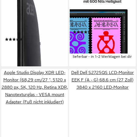
Nitro ED270 W0 Curved-
Studio Display LED-Monitor
LED-Monitor
68,29 cm/ 27 Zoll
Diagonale
5120 x 2880 px, 5K
Auflösung
68,6 cm/ 27 Zoll
Diagonale
60 Hz
Bildwiederholfrequenz
1920 x 1080 px, Full HD
Auflösung
1 ms
Reaktionszeit
Produktdatenblatt
(1)
Produktdatenblatt
2.016,05 €
UVP
2.099,00 €
(29)
58,53 €
mtl. in 48 Raten
98,56 €
UVP
149,00 €
-4%
-34%
lieferbar - in 1-2 Werktagen bei dir
lieferbar - in 1-2 Werktagen bei dir
Apple Studio Display XDR LED-
Dell Dell S2725QS LCD-Monitor
Monitor (68,29 cm/27 ", 5120 x
EEK F (A - G) 68.6 cm (27 Zoll)
2880 px, 5K, 120 Hz, Retina XDR,
3840 x 2160 LED-Monitor
Nanotexturglas - VESA mount
Adapter (Fuß nicht inkludiert)