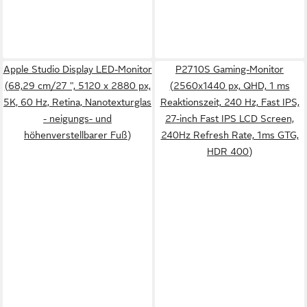
Apple Studio Display LED-Monitor
P2710S Gaming-Monitor
(68,29 cm/27 ", 5120 x 2880 px,
(2560x1440 px, QHD, 1 ms
5K, 60 Hz, Retina, Nanotexturglas
Reaktionszeit, 240 Hz, Fast IPS,
- neigungs- und
27-inch Fast IPS LCD Screen,
höhenverstellbarer Fuß)
240Hz Refresh Rate, 1ms GTG,
HDR 400)