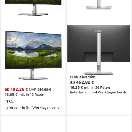
DELL
DELL
P2725H 68,6cm (27) FHD
Pro 27 Plus 4K USB-C Hub
IPS Office-Monitor
P2725QE - LED - 68.47 cm
HDMI/DP/USB-C Pivot TFT-
(27) TFT-Monitor
Monitor
3840 x 2160 px, 4K Ultra HD
Auflösung
8 ms
Reaktionszeit
1920 x 1080 px, Full HD
Auflösung
100 Hz
Bildwiederholfrequenz
8 ms
Reaktionszeit
100 Hz
Bildwiederholfrequenz
Produktdatenblatt
ab 452,82 €
Produktdatenblatt
16,25 €
mtl. in 36 Raten
ab 182,26 €
UVP
210,63 €
lieferbar - in 3-4 Werktagen bei dir
16,65 €
mtl. in 12 Raten
-13%
lieferbar - in 3-4 Werktagen bei dir