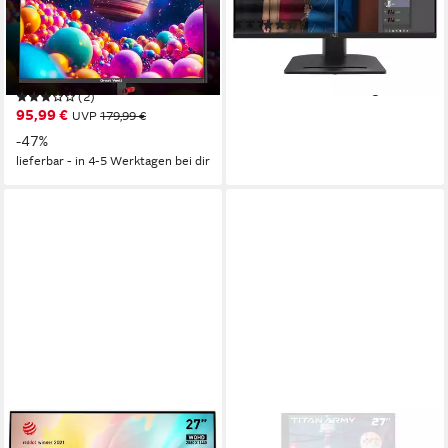
Produktdatenblatt
68,6 cm/ 27 Zoll
Diagonale
(15)
1920 x 1080 px, FHD
Auflösung
97,68 €
UVP
179,00 €
1 ms
Reaktionszeit
-45%
Produktdatenblatt
lieferbar - in 1-2 Werktagen bei dir
(2)
95,99 €
UVP
179,99 €
-47%
lieferbar - in 4-5 Werktagen bei dir