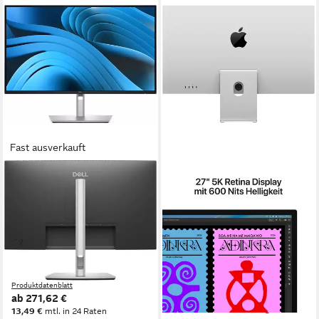
Fast ausverkauft
DELL
APPLE
Pro 27 Plus QHD P2725D -
Studio Display LED-Monitor
LED - 68.47 cm (27) TFT-
68,29 cm/ 27 Zoll
Diagonale
5120 x 2880 px, 5K
Auflösung
Monitor
60 Hz
Bildwiederholfrequenz
2560 x 1440 px, Quad HD
Auflösung
Produktdatenblatt
8 ms
Reaktionszeit
1.965,50 €
UVP
1.999,00 €
100 Hz
Bildwiederholfrequenz
57,06 €
mtl. in 48 Raten
Produktdatenblatt
-2%
ab 271,62 €
lieferbar - in 1-2 Werktagen bei dir
13,49 €
mtl. in 24 Raten