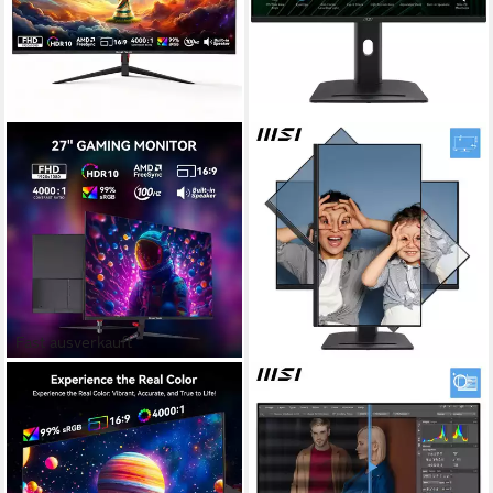
Fast ausverkauft
GREAT VOELL
MSI
27 Zoll FHD PC Monitor,
PRO MP275PG LED-Monitor
100Hz, Integrierte
69 cm/ 27 Zoll
Diagonale
1920 x 1080 px, Full HD
Auflösung
Lautsprecher, Rahmenlos
1 ms
Reaktionszeit
LED-Monitor