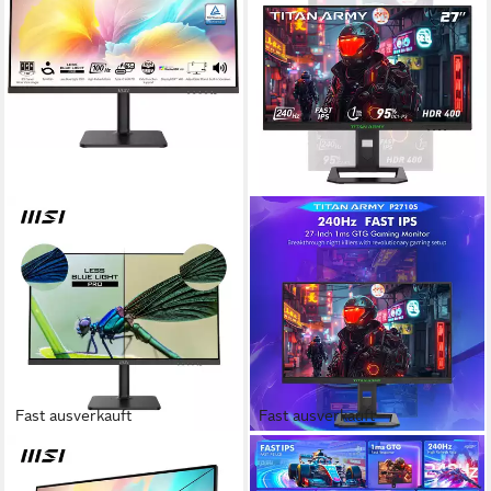
Fast ausverkauft
Fast ausverkauft
MSI
TITAN ARMY
Modern MD272QXP LED-
P2710S Gaming-Monitor