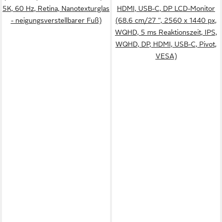
5K, 60 Hz, Retina, Nanotexturglas
HDMI, USB-C, DP LCD-Monitor
- neigungsverstellbarer Fuß)
(68.6 cm/27 ", 2560 x 1440 px,
WQHD, 5 ms Reaktionszeit, IPS,
WQHD, DP, HDMI, USB-C, Pivot,
VESA)