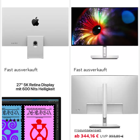
Fast ausverkauft
Fast ausverkauft
APPLE
DELL
Studio Display LED-Monitor
UltraSharp U2724D - LED -
QHD - 68.47 cm (27) TFT-
68,29 cm/ 27 Zoll
Diagonale
5120 x 2880 px, 5K
Auflösung
Monitor
60 Hz
Bildwiederholfrequenz
2560 x 1440 px, Quad HD
Auflösung
Produktdatenblatt
8 ms
Reaktionszeit
(2)
120 Hz
Bildwiederholfrequenz
1.489,00 €
UVP
1.699,00 €
Produktdatenblatt
43,23 €
mtl. in 48 Raten
ab 344,16 €
UVP
393,89 €
-12%