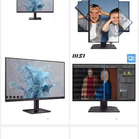
PHILIPS
MSI
24E2N1100LB LCD-Monitor
PRO MP275PG LED-Monitor
60,5 cm/ 24 Zoll
Diagonale
69 cm/ 27 Zoll
Diagonale
1920 x 1080 px, Full HD
Auflösung
1920 x 1080 px, Full HD
Auflösung
1 ms
Reaktionszeit
1 ms
Reaktionszeit
Produktdatenblatt
Produktdatenblatt
(11)
(15)
ab 67,30 €
97,68 €
UVP
99,00 €
UVP
179,00 €
-32%
-45%
lieferbar - in 2-3 Werktagen bei dir
lieferbar - in 1-2 Werktagen bei dir