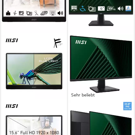
Sehr beliebt
MSI
MSI
PRO MP161 LED-Monitor
PRO MP245G LED-Monitor
40 cm/ 16 Zoll
Diagonale
60,5 cm/ 24 Zoll
Diagonale
1920 x 1080 px, Full HD
Auflösung
1920 x 1080 px, Full HD
Auflösung
4 ms
Reaktionszeit
1 ms
Reaktionszeit