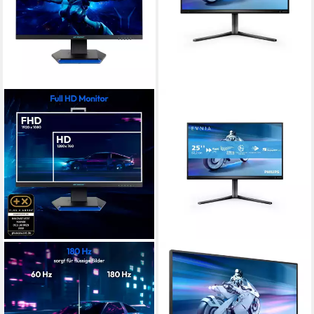
ERAZER
PHILIPS
X40 (MD21725) Gaming-
25M2N5200U Gaming-
Monitor
Monitor
62.2 cm/ 24.5 Zoll
Diagonale
62,2 cm/ 25 Zoll
Diagonale