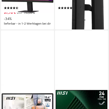
Produktdatenblatt
Produktdatenblatt
(6)
(4)
97,76 €
ab 89,00 €
UVP
149,00 €
UVP
119,00 €
-34%
-25%
lieferbar - in 1-2 Werktagen bei dir
lieferbar - in 1-2 Werktagen bei dir