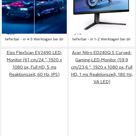
1920x1080 px, 1080p Full HD
Auflösung
1920 x 1080 px, Full HD
Auflösung
1 ms
Reaktionszeit
1 ms
Reaktionszeit
Produktdatenblatt
Produktdatenblatt
129,95 €
259,90 €
UVP
249,95 €
UVP
379,00 €
11,87 €
mtl. in 12 Raten
12,91 €
mtl. in 24 Raten
-48%
-31%
lieferbar - in 4-5 Werktagen bei dir
lieferbar - in 1-2 Werktagen bei dir
Eizo FlexScan EV2490 LED-
Acer Nitro ED240Q S Curved-
Monitor (61 cm/24 ", 1920 x
Gaming-LED-Monitor (59,9
1080 px, Full HD, 5 ms
cm/23,6 ", 1920 x 1080 px, Full
Reaktionszeit, 60 Hz, IPS)
HD, 1 ms Reaktionszeit, 180 Hz,
VA LED)