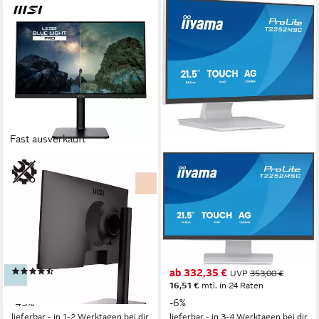
Fast ausverkauft
MSI
IIYAMA
Modern MD2412P LED-
T2252MSC-W2AG TFT-
Monitor
Monitor
60 cm/ 24 Zoll
Diagonale
1920 x 1080 px, Full HD
Auflösung
1920 x 1080 px, Full HD
Auflösung
5 ms
Reaktionszeit
1 ms
Reaktionszeit
100 Hz
Bildwiederholfrequenz
Produktdatenblatt
Produktdatenblatt
(131)
ab 332,35 €
UVP
353,00 €
92,23 €
UVP
169,00 €
16,51 €
mtl. in 24 Raten
-45%
-6%
lieferbar - in 1-2 Werktagen bei dir
lieferbar - in 3-4 Werktagen bei dir