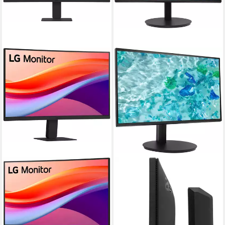
LG
ACER
24U421A Curved-LED-
Vero CB242YP6bmiprx LED-
Monitor
Monitor
60 cm/ 24 Zoll
Diagonale
60 cm/ 24 Zoll
Diagonale
1920 x 1080 px, Full HD
Auflösung
1920 x 1080 px, Full HD
Auflösung
5 ms
Reaktionszeit
1 ms
Reaktionszeit