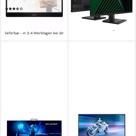
Produktdatenblatt
Produktdatenblatt
(17)
(41)
ab 143,00 €
97,17 €
UVP
179,00 €
UVP
139,00 €
13,06 €
mtl. in 12 Raten
-30%
-20%
lieferbar - in 1-2 Werktagen bei dir
lieferbar - in 3-4 Werktagen bei dir