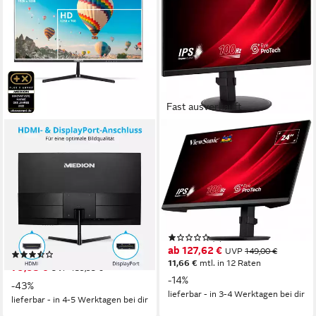
Fast ausverkauft
MEDION®
VIEWSONIC
Widescreen Monitor
VS19713(VG2408A-MHD)
MEDION® AKOYA® P52424
LED-Monitor
(MD 20152) LED-Monitor
61 cm/ 24 Zoll
Diagonale
1920 x 1080 px, Full HD
Auflösung
60.5 cm/ 23.8 Zoll
Diagonale
5 ms
Reaktionszeit
1920x1080 px, 1080p Full HD
Auflösung
14 ms
Reaktionszeit
Produktdatenblatt
(1)
Produktdatenblatt
ab 127,62 €
UVP
149,00 €
(3)
11,66 €
mtl. in 12 Raten
79,95 €
UVP
139,95 €
-14%
-43%
lieferbar - in 3-4 Werktagen bei dir
lieferbar - in 4-5 Werktagen bei dir