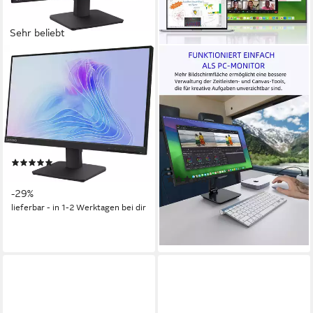
Sehr beliebt
LENOVO
UPERFECT
L22-4e(D25215FL0) LED-
Tragbarer 22-Zoll-2K-Monitor,
Monitor
IPS-Bildschirm Portabler
Monitor
55 cm/ 22 Zoll
Diagonale
1920 x 1080 px, FHD
Auflösung
55,88 cm/ 22 Zoll
Diagonale
4, 6 ms
Reaktionszeit
2560x1440 px, 2k
Auflösung
20 ms
Reaktionszeit
Produktdatenblatt
(26)
Produktdatenblatt
70,78 €
UVP
99,00 €
(2)
289,99 €
-29%
UVP
517,12 €
14,40 €
mtl. in 24 Raten
lieferbar - in 1-2 Werktagen bei dir
-44%
lieferbar - in 3-4 Werktagen bei dir