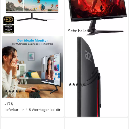
Sehr beliebt
MEDION®
ACER
Widescreen Monitor
Nitro ED240QP0bi Curved-
MEDION® AKOYA® P52218
LED-Monitor
(MD 20150) Gaming-Monitor
59,9 cm/ 23,6 Zoll
Diagonale
1920 x 1080 px, Full HD
Auflösung
54.6 cm/ 21.5 Zoll
Diagonale
1 ms
Reaktionszeit
1920x1080 px, 1080p Full HD
Auflösung
14 ms
Reaktionszeit
Produktdatenblatt
(40)
Produktdatenblatt
73,94 €
UVP
109,90 €
(7)
99,95 €
UVP
119,95 €
-33%
lieferbar - in 1-2 Werktagen bei dir
-17%
lieferbar - in 4-5 Werktagen bei dir