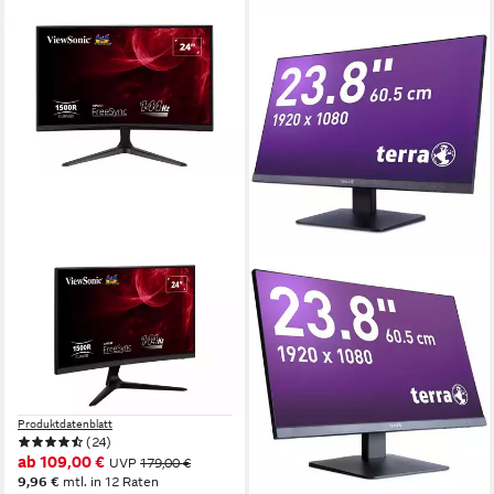
VIEWSONIC
TERRA
VX2418C (VS19012) Curved-
TERRA LCD 2448W V3
Gaming-Monitor
schwarz HDMI DP USB-C
GREENLINE PLUS LCD-
60 cm/ 24 Zoll
Diagonale
1920 x 1080 px, Full HD
Auflösung
Monitor
1 ms
Reaktionszeit
60.5 cm/ 23.8 Zoll
Diagonale
Produktdatenblatt
(24)
Produktdatenblatt
ab 109,00 €
ab 129,80 €
UVP
179,00 €
UVP
209,00 €
9,96 €
mtl. in 12 Raten
11,85 €
mtl. in 12 Raten