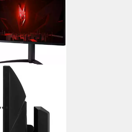
R
5K P5 Gaming-Monitor
/ 27 Zoll
Diagonale
x 2160 px, 4K Ultra HD
Auflösung
Reaktionszeit
tdatenblatt
(1)
49,90 €
UVP
599,00 €
 €
mtl. in 36 Raten
%
rbar - in 2-3 Werktagen bei dir