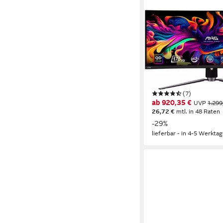
MSI
MAG 341CQP QD-OLE
OLED-Monitor
87 cm/ 34 Zoll
Diagonal
3440 x 1440 px, UWQH
0,03 ms
Reaktionszeit
Produktdatenblatt
(7)
ab 920,35 €
UVP
1.299
26,72 €
mtl. in 48 Raten
-29%
lieferbar - in 4-5 Werktag