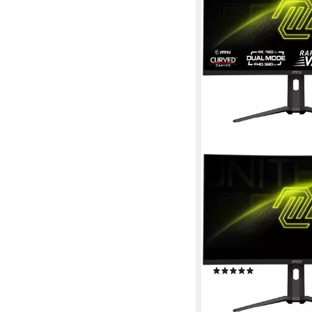
MSI
MAG 321CUPDF Curv
Monitor
80 cm/ 32 Zoll
Diagonal
3840 x 2160 px, 4K Ultr
0,5 ms
Reaktionszeit
Produktdatenblatt
(3)
ab 499,92 €
UVP
639,9
17,94 €
mtl. in 36 Raten