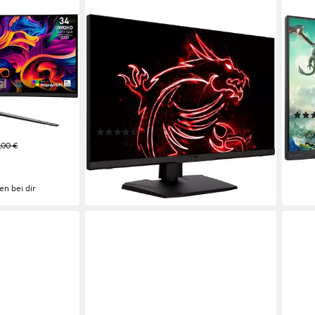
MSI
PHIL
D Curved-
Optix MPG321QRFDE-QD Gaming-
27M
LED-Monitor
69 cm
3840 
e
81,28 cm/ 32 Zoll
Diagonale
1 ms
D
Auflösung
2560 x 1440 px, WQHD
Auflösung
1 ms
Reaktionszeit
Produk
Produktdatenblatt
ab 2
(22)
12,5
879,90 €
,00 €
UVP
899,00 €
-34
25,55 €
mtl. in 48 Raten
liefe
-2%
en bei dir
lieferbar - in 2-3 Werktagen bei dir