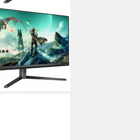
IPS
2N3800A LED-Monitor
/ 27 Zoll
Diagonale
x 2160 px, 4K Ultra HD
Auflösung
Reaktionszeit
tdatenblatt
(2)
51,65 €
UVP
379,00 €
0 €
mtl. in 24 Raten
%
rbar - in 3-4 Werktagen bei dir