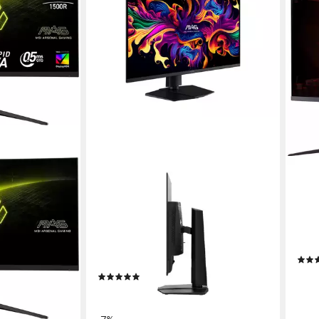
MSI
ACE
ed-Gaming-
MAG 322UP QD-OLED E16 OLED-
XV27
Monitor
69 cm
3840 
e
80 cm/ 32 Zoll
Diagonale
1 ms
a HD
Auflösung
3840 x 2160 px, 4K Ultra HD
Auflösung
0,03 ms
Reaktionszeit
Produk
Produktdatenblatt
ab 4
(4)
16,14
739,82 €
9 €
UVP
799,00 €
-25
21,48 €
mtl. in 48 Raten
liefe