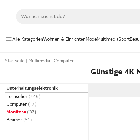
Alle Kategorien
Wohnen & Einrichten
Mode
Multimedia
Sport
Beau
Startseite
Multimedia
Computer
Günstige 4K 
Unterhaltungselektronik
Fernseher
Computer
Monitore
Beamer