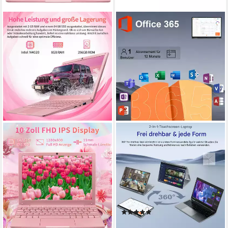
LONGEVINCE
MENGHU
10,1 Zoll Mini Laptop, Celeron
16 Zoll Touch-Laptop 16GB
N4020, 8GB RAM, Ultradünn
RAM Beleuchtete DE-Tastatur
Notebook
Fingerabdruck Notebook
10,1 Zoll
Bildschirmdiagonale
16 Zoll
Bildschirmdiagonale
Intel Celeron N4020
Prozessor
16 GB
Arbeitsspeicher
8 GB
Arbeitsspeicher
640 GB
Speicherkapazität
(1)
319,99 €
UVP
399,00 €
439,99 €
UVP
779,99 €
15,89 €
mtl. in 24 Raten