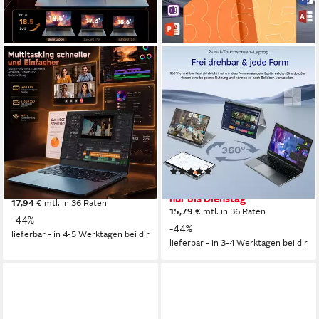
JUMPER
MENGHU
18.5" laptop Intel i3-10100Y
16 Zoll Touch-Laptop 16GB
16GB RAM 256GB
RAM Beleuchtete DE-Tastatur
beleuchteter Tastatur FHD
Fingerabdruck Notebook
Notebook
16 Zoll
Bildschirmdiagonale
16 GB
Arbeitsspeicher
18.5 Zoll
Bildschirmdiagonale
640 GB
Speicherkapazität
16 GB
Arbeitsspeicher
256 GB
Speicherkapazität
(1)
439,99 €
UVP
779,99 €
499,99 €
UVP
899,99 €
nur bis Dienstag
17,94 €
mtl. in 36 Raten
15,79 €
mtl. in 36 Raten
-44%
-44%
lieferbar - in 4-5 Werktagen bei dir
lieferbar - in 3-4 Werktagen bei dir