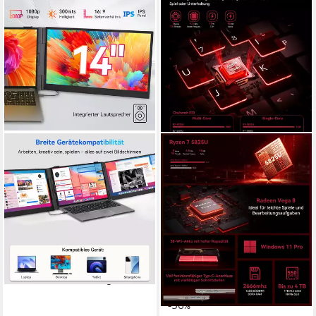
BLACKVIEW
ACEMAGIC
DCM6 Pro 14" FHD, Dual-
15.6" Laptop 1TB SSD,16GB
Screen Tragbarer Monitor,
DDR4 RAM, AMD Ryzen 7
Nur ein Kabel, für Notebook
5825U, Windows 11 Pro
Notebook
14 Zoll
Bildschirmdiagonale
15.6 Zoll
Bildschirmdiagonale
269,99 €
UVP
529,99 €
AMD AMD Ryzen 7 5825U
Prozessor
13,41 €
mtl. in 24 Raten
AMD Radeon™ Graphics
Grafikkarte
-49%
579,90 €
UVP
899,90 €
lieferbar - in 3-4 Werktagen bei dir
16,84 €
mtl. in 48 Raten
-36%