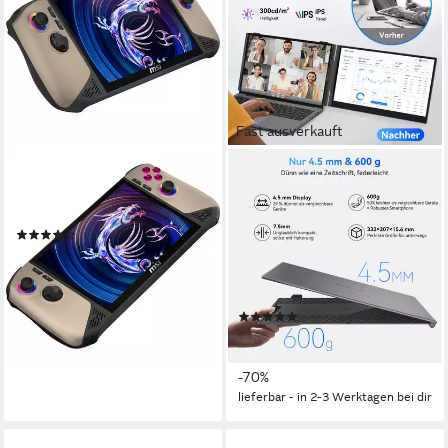
Fast ausverkauft
MSI
BLACKVIEW
MSI Claw 8 AI+ A2VM-015,
Laptop Bildschirm
Handheld-Konsole Notebook
Erweiterung 2026, Ultra-
(10)
dünne, Portabler Monitor für
ab 1.082,09 €
Notebook
31,42 €
mtl. in 48 Raten
lieferbar - in 3-4 Werktagen bei dir
14 Zoll
Bildschirmdiagonale
(1)
119,99 €
UVP
399,99 €
10,96 €
mtl. in 12 Raten
-70%
lieferbar - in 2-3 Werktagen bei dir