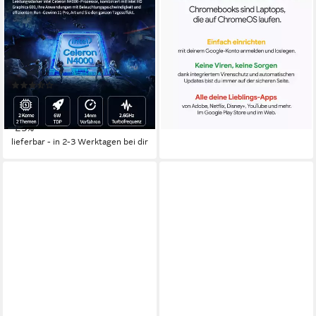
10,1 Zoll Mini Laptop, 8GB
Chrome 2in1 14ITN10
RAM Notebook
Convertible Chromebook
10.1 Zoll
Bildschirmdiagonale
14 Zoll
Bildschirmdiagonale
Intel Celeron N4000
Prozessor
Intel Core 3
Prozessor
8 GB
Arbeitsspeicher
Intel Graphics
Grafikkarte
(3)
579,00 €
319,99 €
UVP
428,00 €
16,81 €
mtl. in 48 Raten
15,89 €
mtl. in 24 Raten
lieferbar - in 1-2 Werktagen bei dir
-25%
lieferbar - in 2-3 Werktagen bei dir