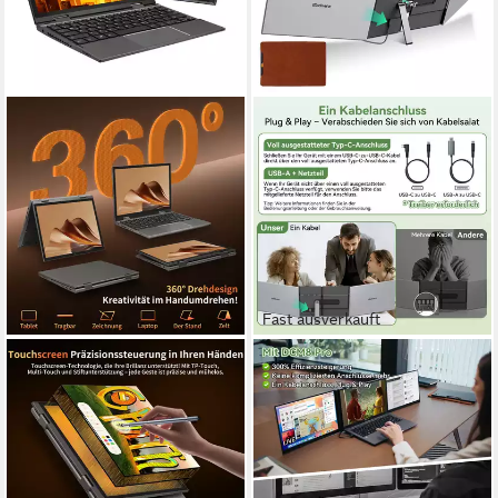
Fast ausverkauft
LONGEVINCE
BLACKVIEW
10,95'' 2-in-1 N95 Laptop,
D8 Pro 15,6" FHD, Dual-
12GB DDR5, Touchscreen
Screen Tragbarer Monitor,
Notebook
Nur ein Kabel, für Notebook
10.95 Zoll
Bildschirmdiagonale
15.6 Zoll
Bildschirmdiagonale
12 GB
Arbeitsspeicher