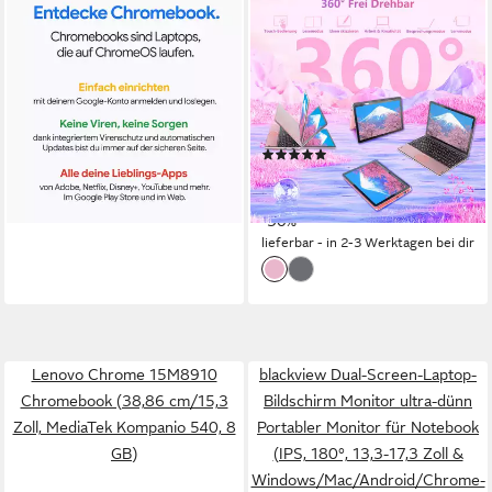
LENOVO
LONGEVINCE
Chrome 2in1 14ITN10
2-in-1 Touchscreen Laptop
Convertible Chromebook
10,95", 16GB RAM Notebook
14 Zoll
Bildschirmdiagonale
10,95 Zoll
Bildschirmdiagonale
Intel Core 3
Prozessor
16 GB
Arbeitsspeicher
Intel Graphics
Grafikkarte
256 GB
Speicherkapazität
(1)
579,00 €
479,99 €
UVP
686,99 €
16,81 €
mtl. in 48 Raten
lieferbar - in 1-2 Werktagen bei dir
17,22 €
mtl. in 36 Raten
-30%
lieferbar - in 2-3 Werktagen bei dir
Lenovo Chrome 15M8910
blackview Dual-Screen-Laptop-
Chromebook (38,86 cm/15,3
Bildschirm Monitor ultra-dünn
Zoll, MediaTek Kompanio 540, 8
Portabler Monitor für Notebook
GB)
(IPS, 180°, 13,3-17,3 Zoll &
Windows/Mac/Android/Chrome-