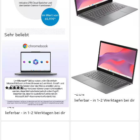
Sehr beliebt
ASUS
HP
CX14 CX1405CTA-S60607
14a-nm0215ngx Chromebook
Chromebook
14 Zoll
Bildschirmdiagonale
MediaTek Kompanio
Prozessor
14 Zoll
Bildschirmdiagonale
Mali-G57 MC2
Grafikkarte
Intel N-Reihe
Prozessor
UHD Graphics
Grafikkarte
279,00 €
UVP
349,00 €
13,86 €
mtl. in 24 Raten
(23)
239,00 €
UVP
279,00 €
-20%
21,83 €
mtl. in 12 Raten
lieferbar - in 1-2 Werktagen bei dir
-14%
lieferbar - in 1-2 Werktagen bei dir