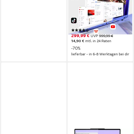
Notebook
14 Zoll
Bildschirmdiagonale
8 GB
Arbeitsspeicher
256 GB
Speicherkapazität
(5)
299,99 €
UVP
999,99 €
14,90 €
mtl. in 24 Raten
-70%
lieferbar - in 6-8 Werktagen bei dir