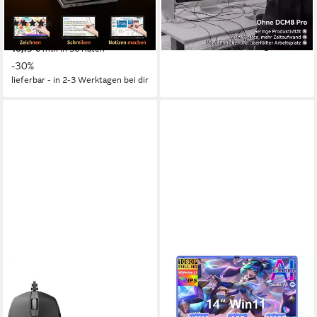
299,99 €
UVP
739,99 €
256 GB
Speicherkapazität
14,90 €
mtl. in 24 Raten
(4)
-59%
ab 449,99 €
UVP
642,99 €
lieferbar - in 3-4 Werktagen bei dir
16,15 €
mtl. in 36 Raten
-30%
lieferbar - in 2-3 Werktagen bei dir
MENGHU
15,6 Zoll Ultradünner Metall-
Laptop Intel Core i7 - Kühl,