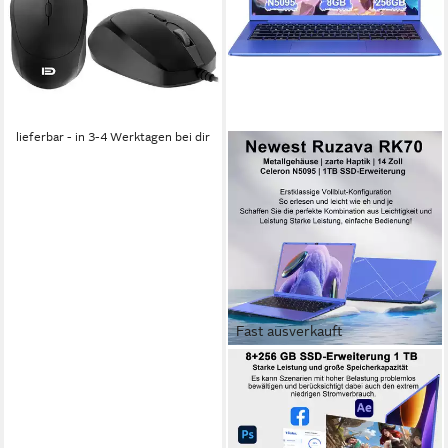
Leise, Mobil Notebook
15.6 Zoll
Bildschirmdiagonale
8 GB
Arbeitsspeicher
512 GB
Speicherkapazität
ab 19,99 €
UVP
29,99 €
-33%
lieferbar - in 3-4 Werktagen bei dir
Fast ausverkauft
BVATE
2026 14-Zoll-Laptop-
Computer, 8 GB DDR4, Quad-
Core N5095 CPU Notebook