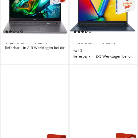
Notebook
Business-Notebook
17.3 Zoll
Bildschirmdiagonale
17.3 Zoll
Bildschirmdiagonale
Intel Core i7
Prozessor
Intel Core i5
Prozessor
32 GB
Arbeitsspeicher
8 GB
Arbeitsspeicher
(1)
(7)
ab 1.449,00 €
ab 749,00 €
UVP
949,00 €
42,07 €
mtl. in 48 Raten
21,75 €
mtl. in 48 Raten
lieferbar - in 2-3 Werktagen bei dir
-21%
lieferbar - in 2-3 Werktagen bei dir