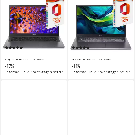
ACER
ACER
Aspire A17-51, Intel Core i5
Aspire A17-51, 16GB RAM,
120U, 16GB RAM, inkl. MS
Intel Core 7-150U, Gaming-
Office 2024 Pro Notebook
Notebook
17,3 Zoll
Bildschirmdiagonale
17.3 Zoll
Bildschirmdiagonale
Intel Intel Core i5
Prozessor
Intel Core i7
Prozessor
16 GB
Arbeitsspeicher
16 GB
Arbeitsspeicher
(35)
(1)
ab 749,00 €
ab 1.199,00 €
UVP
899,00 €
UVP
1.349,00 €
21,75 €
mtl. in 48 Raten
34,81 €
mtl. in 48 Raten
-17%
-11%
lieferbar - in 2-3 Werktagen bei dir
lieferbar - in 2-3 Werktagen bei dir