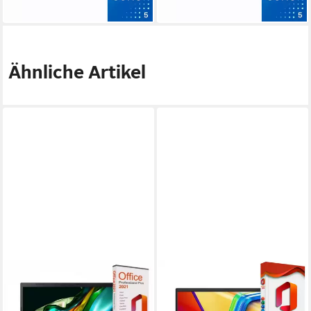
lieferbar - in 3-4 Werktagen bei dir
lieferbar - in 3-4 Werktagen bei dir
Ähnliche Artikel
ACER
ASUS
Aspire A17-51, 32GB RAM,
VivoBook X170, Core i5-
Intel Core 7-150U, Gaming-
120U, Tastaturbeleuchtung