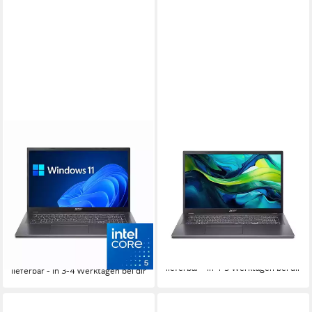
ACER
ACER
Aspire A17 Business-
Aspire 17 Laptop Full HD
Notebook
Core i5 16 GB RAM 512 GB
SSD Windows 11 Notebook
17.3 Zoll
Bildschirmdiagonale
Intel Core i5
Prozessor
17.3 Zoll
Bildschirmdiagonale
16 GB
Arbeitsspeicher
Intel Core i5
Prozessor
Iris Xe Graphics
Grafikkarte
929,00 €
979,00 €
26,97 €
mtl. in 48 Raten
799,00 €
-5%
23,20 €
mtl. in 48 Raten
lieferbar - in 4-5 Werktagen bei dir
lieferbar - in 3-4 Werktagen bei dir