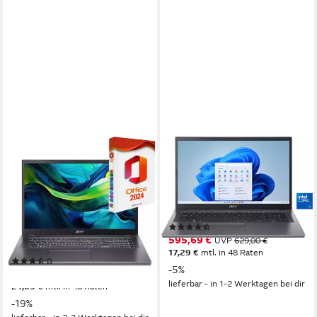
ACER
ACER
Aspire A17-51, Core i5-120U,
AG17-31P-37VQ Notebook
16GB RAM, inkl. MS Office
17,3 Zoll
Bildschirmdiagonale
Intel Core 3
Prozessor
2024 Pro Notebook
Intel Graphics
Grafikkarte
17.3 Zoll
Bildschirmdiagonale
(7)
Intel Core i5
Prozessor
595,69 €
UVP
629,00 €
16 GB
Arbeitsspeicher
17,29 €
mtl. in 48 Raten
(2)
-5%
ab 849,00 €
UVP
1.049,00 €
lieferbar - in 1-2 Werktagen bei dir
24,65 €
mtl. in 48 Raten
-19%