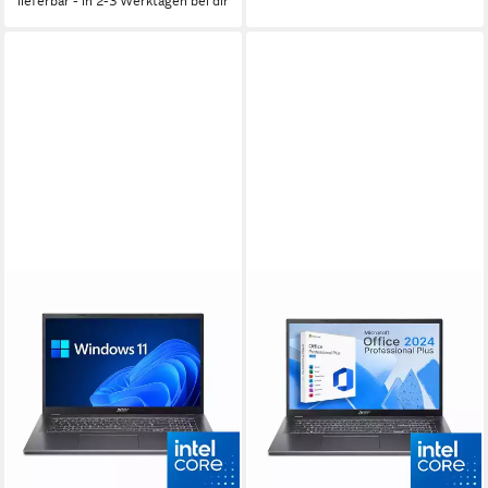
lieferbar - in 2-3 Werktagen bei dir
ACER
ACER
Aspire A17 Notebook
Aspire A17 Business-
Notebook
17.3 Zoll
Bildschirmdiagonale
Intel Core i5
Prozessor
17.3 Zoll
Bildschirmdiagonale
16 GB
Arbeitsspeicher
Intel Core i5
Prozessor
16 GB
Arbeitsspeicher
699,00 €
749,00 €
20,29 €
mtl. in 48 Raten
739,00 €
789,00 €
-7%
21,46 €
mtl. in 48 Raten
lieferbar - in 3-4 Werktagen bei dir
-6%