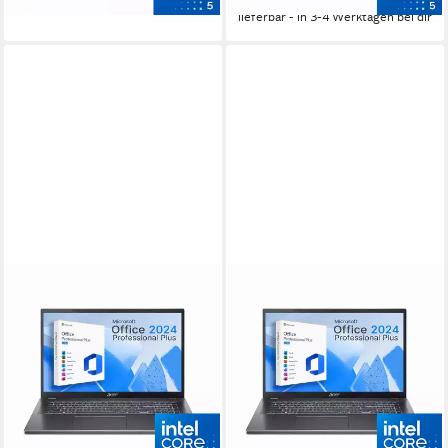
lieferbar - in 3-4 Werktagen bei dir
ACER
ACER
Aspire A17 Notebook
Aspire A17 Notebook
17.3 Zoll
Bildschirmdiagonale
17,3 Zoll
Bildschirmdiagonale
Intel Core i5
Prozessor
Intel Core i5
Prozessor
16 GB
Arbeitsspeicher
16 GB
Arbeitsspeicher
969,00 €
ab 739,00 €
1.019,00 €
789,00 €
28,13 €
mtl. in 48 Raten
21,46 €
mtl. in 48 Raten
-5%
-6%