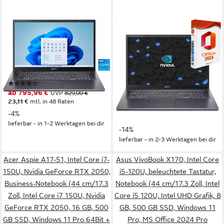
ACER
ACER
Aspire 17 Notebook
Aspie A17-51, Intel Core i7-
150U, Nvidia GeForce RTX
17,3 Zoll
Bildschirmdiagonale
Intel Core 5
Prozessor
2050, Gaming-Notebook
Intel Graphics
Grafikkarte
17.3 Zoll
Bildschirmdiagonale
(20)
Intel Core i7
Prozessor
ab 795,96 €
UVP
829,00 €
16 GB
Arbeitsspeicher
23,11 €
mtl. in 48 Raten
ab 1.199,00 €
UVP
1.399,00 €
-4%
34,81 €
mtl. in 48 Raten
lieferbar - in 1-2 Werktagen bei dir
-14%
lieferbar - in 2-3 Werktagen bei dir
Acer Aspie A17-51, Intel Core i7-
Asus VivoBook X170, Intel Core
150U, Nvidia GeForce RTX 2050,
i5-120U, beleuchtete Tastatur,
Business-Notebook (44 cm/17.3
Notebook (44 cm/17.3 Zoll, Intel
Zoll, Intel Core i7 150U, Nvidia
Core i5 120U, Intel UHD Grafik, 8
GeForce RTX 2050, 16 GB, 500
GB, 500 GB SSD, Windows 11
GB SSD, Windows 11 Pro 64Bit +
Pro, MS Office 2024 Pro