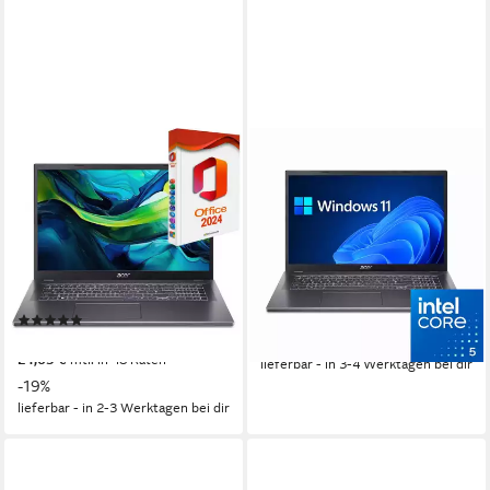
ACER
ACER
Aspire A17-51, Core i5-120U,
Aspire A17 Business-
16GB RAM, inkl. MS Office
Notebook
2024 Pro Business-Notebook
17.3 Zoll
Bildschirmdiagonale
Intel Core i5
Prozessor
17.3 Zoll
Bildschirmdiagonale
16 GB
Arbeitsspeicher
Intel Core i5
Prozessor
16 GB
Arbeitsspeicher
ab 699,00 €
749,00 €
20,29 €
mtl. in 48 Raten
(1)
ab 849,00 €
UVP
1.049,00 €
-7%
24,65 €
mtl. in 48 Raten
lieferbar - in 3-4 Werktagen bei dir
-19%
lieferbar - in 2-3 Werktagen bei dir