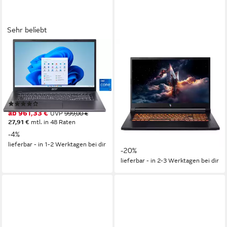
Sehr beliebt
ACER
ACER
Aspire 17 Notebook
Nitro V17 AI - 17,3" Full-HD -
AMD Ryzen 7 260 - GeForce
17,3 Zoll
Bildschirmdiagonale
Intel Core 7
Prozessor
RTX 5060 Gaming-Notebook
Intel Graphics
Grafikkarte
17,3 Zoll
Bildschirmdiagonale
(20)
AMD Ryzen™ 7
Prozessor
ab 961,33 €
UVP
999,00 €
GeForce RTX™ 5060
Grafikkarte
27,91 €
mtl. in 48 Raten
ab 1.209,00 €
1.519,00 €
-4%
35,10 €
mtl. in 48 Raten
lieferbar - in 1-2 Werktagen bei dir
-20%
lieferbar - in 2-3 Werktagen bei dir