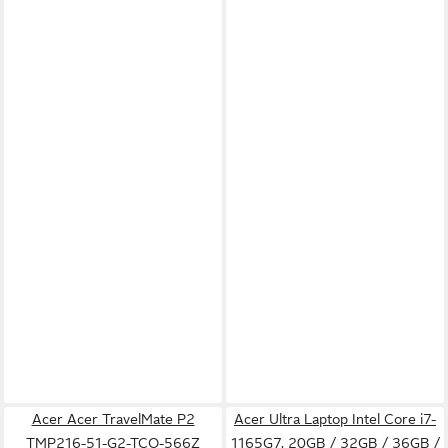
Acer Acer TravelMate P2
Acer Ultra Laptop Intel Core i7-
TMP216-51-G2-TCO-566Z
1165G7, 20GB / 32GB / 36GB /