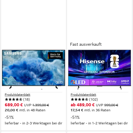
Fast ausverkauft
SAMSUNG
HISENSE
GQ65Q8FAAU QLED-
55E77Q PRO QLED-
Fernseher
Fernseher
163 cm/65 Zoll
Diagonale
139 cm/55 Zoll
Diagonale
QLED
Bildschirmtechnologie
QLED
Bildschirmtechnologie
4K Ultra HD
Auflösung
4K Ultra HD
Auflösung
Produktdatenblatt
Produktdatenblatt
(18)
(102)
689,00 €
ab 489,00 €
UVP
1.399,00 €
UVP
999,00 €
20,00 €
mtl. in 48 Raten
17,54 €
mtl. in 36 Raten
-51%
-51%
lieferbar - in 2-3 Werktagen bei dir
lieferbar - in 1-2 Werktagen bei dir