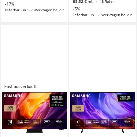
85,52 €
mtl. in 48 Raten
-17%
-5%
lieferbar - in 1-2 Werktagen bei dir
lieferbar - in 1-2 Werktagen bei dir
Fast ausverkauft
SAMSUNG
SAMSUNG
GQ55S95HFT OLED-
GQ55S83HAE OLED-
Fernseher
Fernseher
138 cm/55 Zoll
Diagonale
138 cm/55 Zoll
Diagonale
OLED
Bildschirmtechnologie
OLED
Bildschirmtechnologie
4K Ultra HD
Auflösung
4K Ultra HD
Auflösung