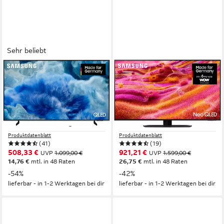
Sehr beliebt
SAMSUNG
SAMSUNG
GQ55Q8FAAU QLED-
GQ50QN90FAT QLED-
Fernseher
Fernseher
138 cm/55 Zoll
Diagonale
125 cm/50 Zoll
Diagonale
QLED
Bildschirmtechnologie
Neo QLED
Bildschirmtechnologie
4K Ultra HD
Auflösung
4K Ultra HD
Auflösung
Produktdatenblatt
Produktdatenblatt
(41)
(19)
508,33 €
921,21 €
UVP
1.099,00 €
UVP
1.599,00 €
14,76 €
mtl. in 48 Raten
26,75 €
mtl. in 48 Raten
-54%
-42%
lieferbar - in 1-2 Werktagen bei dir
lieferbar - in 1-2 Werktagen bei dir