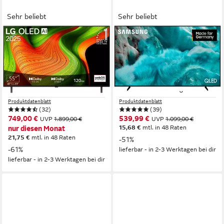
Sehr beliebt
Sehr beliebt
LG
SAMSUNG
OLED55B59LA OLED-
GQ65Q7FAAU QLED-
Fernseher
Fernseher
139 cm/55 Zoll
Diagonale
163 cm/65 Zoll
Diagonale
OLED
Bildschirmtechnologie
QLED
Bildschirmtechnologie
4K Ultra HD
Auflösung
4K Ultra HD
Auflösung
Produktdatenblatt
Produktdatenblatt
(32)
(39)
749,00 €
539,99 €
UVP
1.899,00 €
UVP
1.099,00 €
15,68 €
mtl. in 48 Raten
nur diesen Monat
21,75 €
mtl. in 48 Raten
-51%
-61%
lieferbar - in 2-3 Werktagen bei dir
lieferbar - in 2-3 Werktagen bei dir