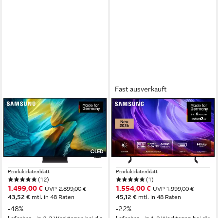
Fast ausverkauft
SAMSUNG
SAMSUNG
GQ55S95FAT OLED-
GQ55S85HAE OLED-
Fernseher
Fernseher
138 cm/55 Zoll
Diagonale
138 cm/55 Zoll
Diagonale
OLED
Bildschirmtechnologie
OLED
Bildschirmtechnologie
4K Ultra HD
Auflösung
4K Ultra HD
Auflösung
Produktdatenblatt
Produktdatenblatt
(12)
(1)
1.499,00 €
1.554,00 €
UVP
2.899,00 €
UVP
1.999,00 €
43,52 €
mtl. in 48 Raten
45,12 €
mtl. in 48 Raten
-48%
-22%