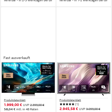
lieferbar - in 2-3 Werktagen bei dir
lieferbar - in 1-2 Werktagen bei dir
Fast ausverkauft
SAMSUNG
SAMSUNG
GQ55S90HAE OLED-
GQ55S99HAT OLED-
Fernseher
Fernseher
138 cm/55 Zoll
Diagonale
138 cm/55 Zoll
Diagonale
OLED
Bildschirmtechnologie
OLED
Bildschirmtechnologie
4K Ultra HD
Auflösung
4K Ultra HD
Auflösung
Produktdatenblatt
Produktdatenblatt
(1)
1.999,00 €
UVP
2.399,00 €
2.945,58 €
UVP
3.099,00 €
58,04 €
mtl. in 48 Raten