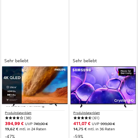
Sehr beliebt
Sehr beliebt
PHILIPS
SAMSUNG
55PUS7800/12 QLED-
GU55U8079FU LED-
Fernseher
Fernseher
139 cm/55 Zoll
Diagonale
138 cm/55 Zoll
Diagonale
QLED
Bildschirmtechnologie
LED
Bildschirmtechnologie
4K Ultra HD
Auflösung
4K Ultra HD
Auflösung
Produktdatenblatt
Produktdatenblatt
(38)
(61)
394,99 €
411,07 €
UVP
749,00 €
UVP
999,00 €
19,62 €
mtl. in 24 Raten
14,75 €
mtl. in 36 Raten
-47%
-59%