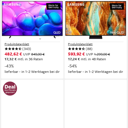
SAMSUNG
SAMSUNG
GQ55Q6FAAU QLED-
GQ55QN70FAU QLED-
Fernseher
Fernseher
138 cm/55 Zoll
Diagonale
138 cm/55 Zoll
Diagonale
QLED
Bildschirmtechnologie
Neo QLED
Bildschirmtechnologie
4K Ultra HD
Auflösung
4K Ultra HD
Auflösung
Produktdatenblatt
Produktdatenblatt
(343)
(88)
482,62 €
593,92 €
UVP
849,00 €
UVP
1.299,00 €
17,32 €
mtl. in 36 Raten
17,24 €
mtl. in 48 Raten
-43%
-54%
lieferbar - in 1-2 Werktagen bei dir
lieferbar - in 1-2 Werktagen bei dir