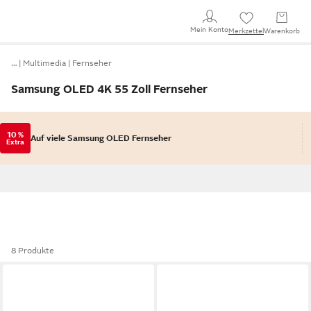
Mein Konto
Merkzettel
Warenkorb
…
Multimedia
Fernseher
Samsung OLED 4K 55 Zoll Fernseher
10 %
Auf viele Samsung OLED Fernseher
Extra
8 Produkte