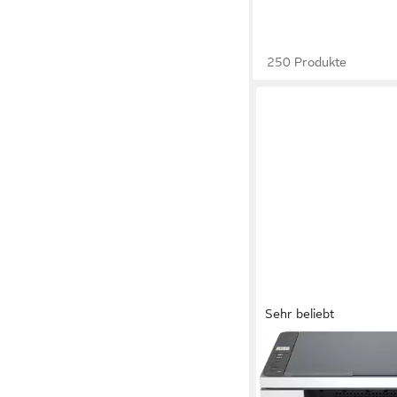
250 Produkte
Sehr beliebt
HP
LaserJet MFP M234
Multifunktionsdrucker