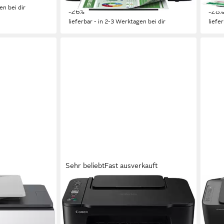
en bei dir
-26%
-28
lieferbar - in 2-3 Werktagen bei dir
liefe
Sehr beliebt
Fast ausverkauft
CANON
HP
PIXMA TS3750i
Desk
Multifunktionsdrucker
1200
4800
ng s/w Druck
4800 x 1200 dpi
Auflösung s/w Druck