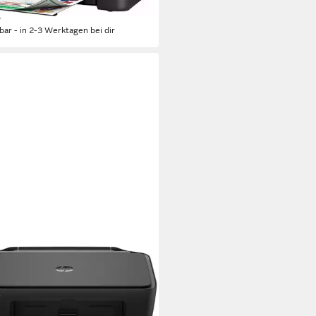
%
rbar - in 2-3 Werktagen bei dir
Jet 2920 Multifunktionsdrucker
 x 1200 dpi
Auflösung s/w Druck
 x 1200 dpi
Auflösung Farb Druck