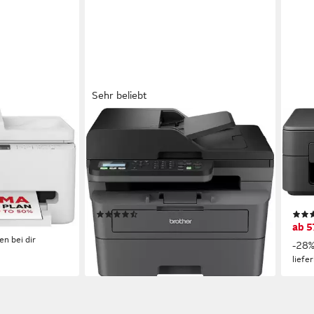
Sehr beliebt
BROTHER
EPS
MFC-L2800DW
Expr
Multifunktionsdrucker
Mult
ng s/w Druck
1200 x 1200 dpi
Auflösung s/w Druck
5760
ng Farb Druck
1200 x 1200 dpi
Auflösung Scan
1200
ng Scan
Laserdruck
Druckverfahren
Tint
(40)
ab 265,56 €
ab 5
UVP
289,00 €
en bei dir
-8%
-28
lieferbar in 3 Wochen
liefe