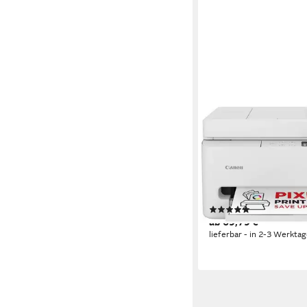
CANON
PIXMA TS7550i
Multifunktionsdrucker
1200 x 1200 dpi
Auflösu
1200 x 1200 dpi
Auflösu
1200 x 2400 dpi
Auflösu
(20)
ab 69,79 €
lieferbar - in 2-3 Werktag