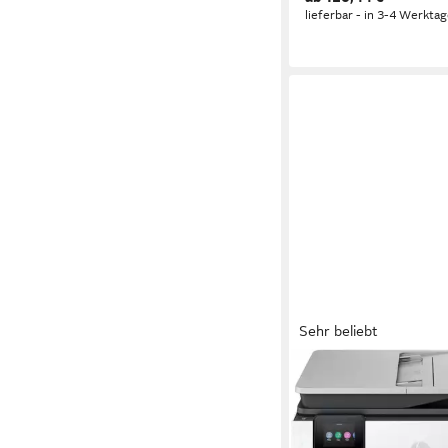
lieferbar - in 3-4 Werktag
Sehr beliebt
HP
OfficeJet Pro 8132e
Multifunktionsdrucker
1200 x 1200 dpi
Auflösu