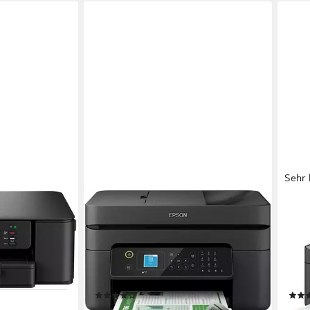
Sehr 
EPSON
EPS
WorkForce Pro WF-2930DWF
Exp
Multifunktionsdrucker
33p 
ng Farb Druck
5760 x 1440 dpi
Auflösung s/w Druck
5760
ng Scan
1200 x 2400 dpi
Auflösung Scan
1200
ren
Tintenstrahl
Druckverfahren
Tint
(223)
ab 84,90 €
ab 6
UVP
114,99 €