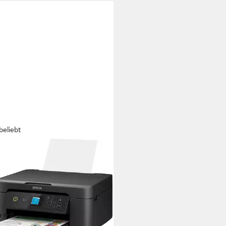
beliebt
ON
ression Home XP-3200 MFP
Multifunktionsdrucker
 x 1440 dpi
Auflösung Farb Druck
 x 2400 dpi
Auflösung Scan
endruck
Druckverfahren
(342)
7,99 €
UVP
94,99 €