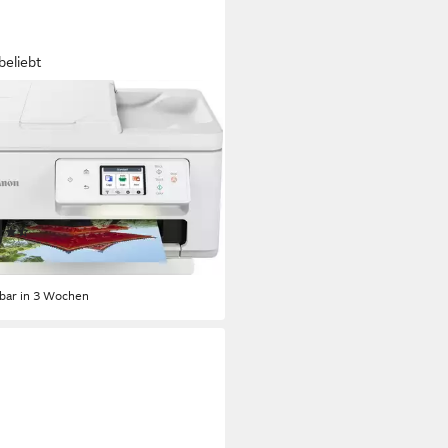
beliebt
ON
MA TS7750i
ifunktionsdrucker
 x 1200 dpi
Auflösung Farb Druck
 x 2400 dpi
Auflösung Scan
endruck
Druckverfahren
(35)
9,90 €
UVP
169,00 €
rbar in 3 Wochen