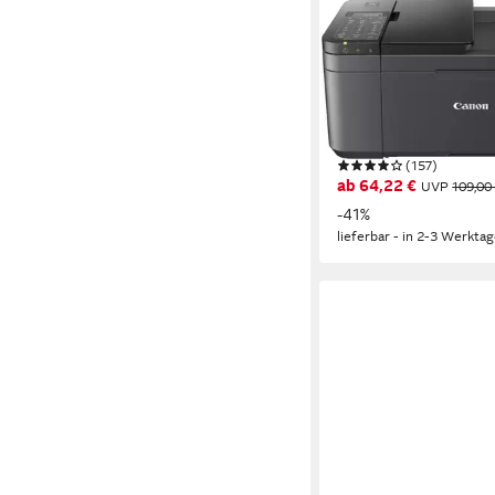
CANON
PIXMA TR4755i
Multifunktionsdrucker
4800 x 1200 dpi
Auflösu
4800 x 1200 dpi
Auflösu
600 x 1200 dpi
Auflösun
(157)
ab 64,22 €
UVP
109,00
-41%
lieferbar - in 2-3 Werktag