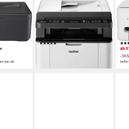
BROTHER
CAN
MFC-1910W Schwarz-Weiß
PIX
Laserdrucker
Mult
ng s/w Druck
2400 x 600 dpi
Auflösung s/w Druck
1200
ng Farb Druck
600 x 1200 dpi
Auflösung Scan
1200
g Scan
Laserdruck
Druckverfahren
1200
(21)
234,95 €
ab 5
 €
lieferbar - in 3-4 Werktagen bei dir
-36
en bei dir
liefe