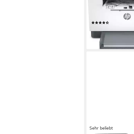
600 x 600 dpi
Auflösung
600 x 1200 dpi
Auflösun
Laserdruck
Druckverfahr
(20)
197,23 €
UVP
289,90 €
-32%
lieferbar - in 2-3 Werktag
Sehr beliebt