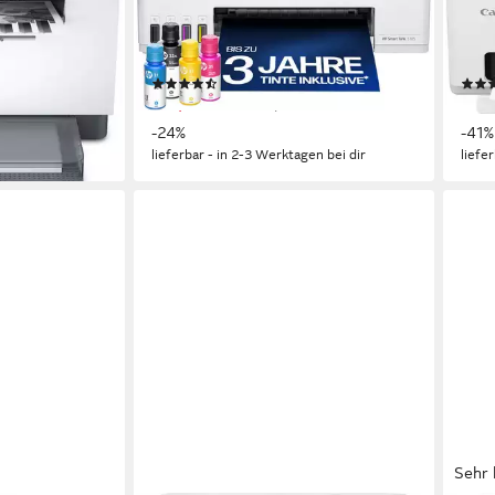
 s/w Druck
1200 x 1200 dpi
Auflösung s/w Druck
1200
g Scan
4800 x 1200 dpi
Auflösung Farb Druck
1200
en
1200 x 1200 dpi
Auflösung Scan
Tint
(115)
159,90 €
ab 8
UVP
209,90 €
-24%
-41%
en bei dir
lieferbar - in 2-3 Werktagen bei dir
liefe
Sehr 