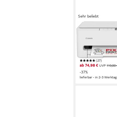
Sehr beliebt
CANON
PIXMA TS6550i
Multifunktionsdrucker
1200 x 1200 dpi
Auflösu
1200 x 2400 dpi
Auflösu
Tintendruck
Druckverfah
(27)
ab 74,98 €
UVP
119,00 
-37%
lieferbar - in 2-3 Werktag