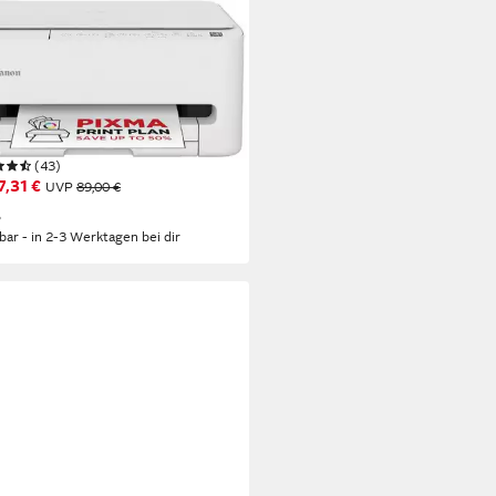
ON
MA TS4150i
ifunktionsdrucker
 x 1200 dpi
Auflösung s/w Druck
 x 1200 dpi
Auflösung Farb Druck
 x 2400 dpi
Auflösung Scan
(43)
7,31 €
UVP
89,00 €
%
rbar - in 2-3 Werktagen bei dir