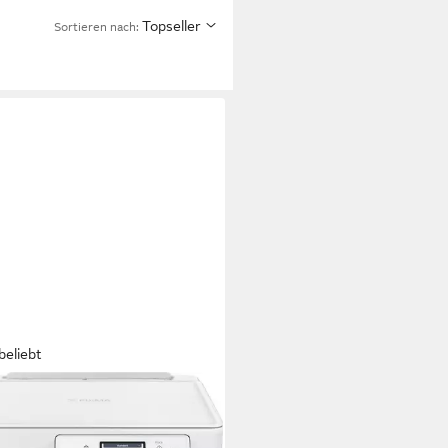
Topseller
Sortieren nach:
beliebt
ON
MA TS7650i
ifunktionsdrucker