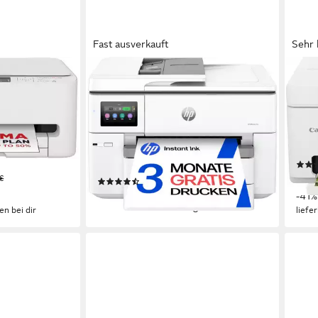
Fast ausverkauft
Sehr 
HP
CAN
OfficeJet Pro 9730e A3
PIX
Großformatdrucker
Mult
Multifunktionsdrucker
ng Farb Druck
1200
ng Scan
1200
1200 x 1200 dpi
Auflösung s/w Druck
ren
Tint
4800 x 1200 dpi
Auflösung Farb Druck
1200 x 1200 dpi
Auflösung Scan
ab 9
€
(3)
286,16 €
-41%
lieferbar - in 2-3 Werktagen bei dir
en bei dir
liefe