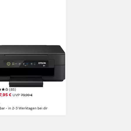
ON
ession Home XP-2205 MFP 27p
ifunktionsdrucker
 x 1440 dpi
Auflösung Farb Druck
 x 2400 dpi
Auflösung Scan
endruck
Druckverfahren
(85)
7,95 €
UVP
79,99 €
%
rbar - in 2-3 Werktagen bei dir