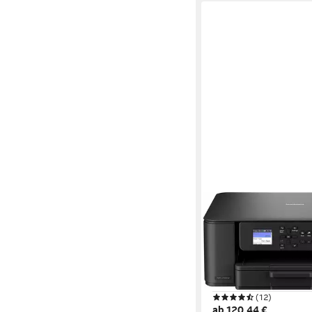
BROTHER
DCP-J1310DW
Multifunktionsdrucker
1200 x 6000 dpi
Auflösu
1200 x 2400 dpi
Auflösu
Tintenstrahl
Druckverfah
(12)
ab 120,44 €