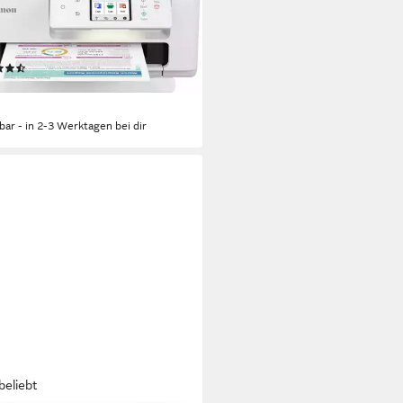
 x 1200 dpi
Auflösung Farb Druck
 x 2400 dpi
Auflösung Scan
endruck
Druckverfahren
(64)
5,99 €
UVP
145,00 €
rbar - in 2-3 Werktagen bei dir
beliebt