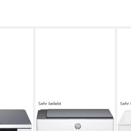
Sehr beliebt
Sehr 
HP
CAN
dw
Smart Tank 5105 All-in-One-Drucker
PIX
Multifunktionsdrucker
Mult