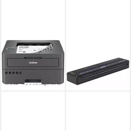
BROTHER
BROTHER
HL-L2400DW Laserdrucker
Brother PJ-883,
Thermodrucker
1200 x 1200 dpi
Auflösung s/w Druck
Laserdruck
Druckverfahren
Etikettendrucker
ab 709,00 €
(14)
ab 124,90 €
lieferbar - in 4-5 Werktagen bei dir
lieferbar - in 2-3 Werktagen bei dir