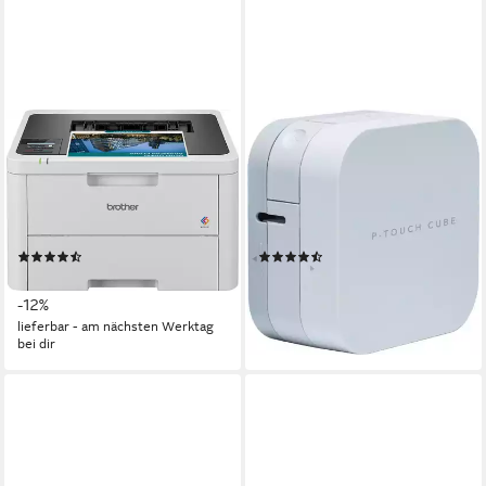
BROTHER
BROTHER
HL-L3220CWE
P-touch CUBE PT-P300BT
Farblaserdrucker
Etikettendrucker
600 x 2.400 dpi
Auflösung s/w Druck
180 dpi
Auflösung s/w Druck
Laserdruck
Druckverfahren
Thermotransferdruck
Druckverfahren
(9)
(8)
ab 245,62 €
102,00 €
UVP
279,00 €
lieferbar - in 4-5 Werktagen bei dir
-12%
lieferbar - am nächsten Werktag
bei dir