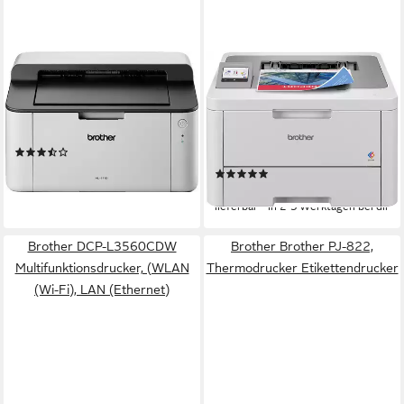
BROTHER
BROTHER
HL-1110G1 Laserdrucker
HL-L8230CDW
Farblaserdrucker
2400 x 600 dpi
Auflösung s/w Druck
Laserdruck
Druckverfahren
600 x 600 dpi
Auflösung Farb Druck
Tintendruck
Druckverfahren
(9)
ab 125,94 €
(1)
lieferbar - in 4-5 Werktagen bei dir
ab 347,44 €
lieferbar - in 2-3 Werktagen bei dir
Brother DCP-L3560CDW
Brother Brother PJ-822,
Multifunktionsdrucker, (WLAN
Thermodrucker Etikettendrucker
(Wi-Fi), LAN (Ethernet)