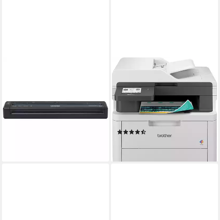
BROTHER
BROTHER
Brother PJ-863,
MFC-L3740CDWE
Thermodrucker
Multifunktionsdrucker
Etikettendrucker
600 x 2.400 dpi
Auflösung s/w Druck
625,00 €
1200 x 1200 dpi
Auflösung Scan
Laserdruck
Druckverfahren
lieferbar - in 4-5 Werktagen bei dir
(16)
ab 438,90 €
lieferbar - in 2-3 Werktagen bei dir