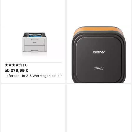
BROTHER
BROTHER
Brother HL-L3220CW
Etikettendrucker Direkt
Farblaserdrucker
Wärme 360 x 360 dpi
Etikettenbreite (max): 36
2.400 x 600 dpi dpi
Auflösung Farb Druck
Laserdruck
Druckverfahren
Etikettendrucker
ab 404,00 €
(1)
ab 279,99 €
lieferbar - in 4-5 Werktagen bei dir
lieferbar - in 2-3 Werktagen bei dir