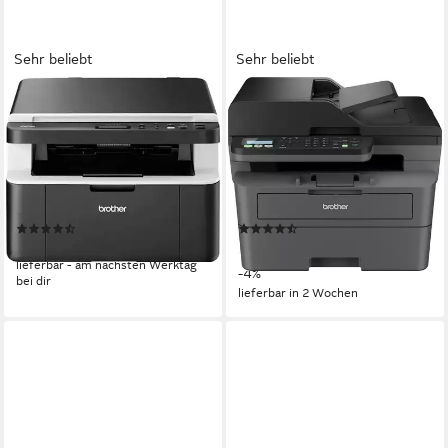
Sehr beliebt
Sehr beliebt
BROTHER
BROTHER
DCP-1612W Monolaser (s/w)
MFC-L2800DW
Laserdrucker
Multifunktionsdrucker
2400 x 600 dpi
Auflösung Farb Druck
1200 x 1200 dpi
Auflösung s/w Druck
1200 x 600 dpi
Auflösung Scan
1200 x 1200 dpi
Auflösung Scan
Laserdruck
Druckverfahren
Laserdruck
Druckverfahren
(35)
(40)
189,90 €
ab 278,35 €
UVP
289,00 €
lieferbar - am nächsten Werktag
-4%
bei dir
lieferbar in 2 Wochen