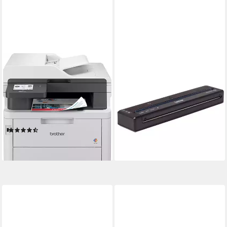
BROTHER
BROTHER
MFC-L3760CDW
Brother PJ-862,
Multifunktionsdrucker
Thermodrucker
Etikettendrucker
600 x 2.400 dpi
Auflösung s/w Druck
1200 x 1200 dpi
Auflösung Scan
ab 543,00 €
Laserdruck
Druckverfahren
lieferbar - in 4-5 Werktagen bei dir
(4)
ab 468,70 €
lieferbar - in 2-3 Werktagen bei dir