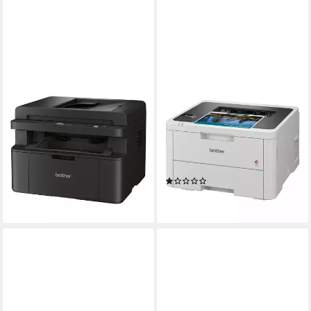
BROTHER
BROTHER
DCP-L1660W
HL-L3215CW
Multifunktionsdrucker
Farblaserdrucker
S/W-Laser-Technologie
Druckverfahren
2400 x 600 dpi
Auflösung s/w Druck
2400 x 600 dpi
Auflösung Farb Druck
260,00 €
LED
Druckverfahren
lieferbar - in 4-5 Werktagen bei dir
(1)
ab 222,22 €
lieferbar - in 2-3 Werktagen bei dir