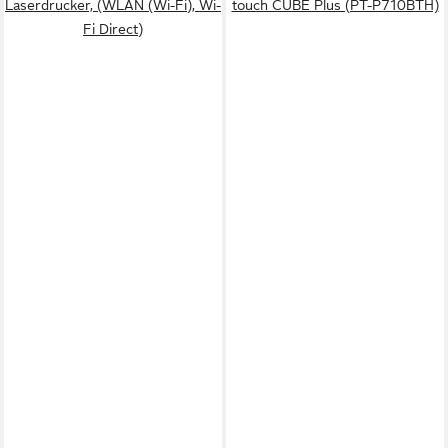
Laserdrucker, (WLAN (Wi-Fi), Wi-
touch CUBE Plus (PT-P710BTH)
Fi Direct)