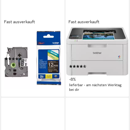
Fast ausverkauft
Fast ausverkauft
BROTHER
BROTHER
Beschriftungsband TZe, 12
HL-L3240CDW
mm x 8 m, 12,00 mm x 8,00
Farblaserdrucker
m, laminiert
600 x 2.400 dpi
Auflösung s/w Druck
(51)
Laserdruck
Druckverfahren
ab 24,20 €
(9)
lieferbar - in 2-3 Werktagen bei dir
ab 308,55 €
UVP
334,00 €
+6
-8%
lieferbar - am nächsten Werktag
bei dir