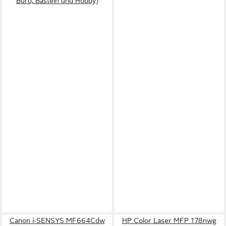
Büro, Basteln und Hobby)
Canon i-SENSYS MF664Cdw
HP Color Laser MFP 178nwg