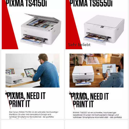
Sehr beliebt
CANON
CANON
PIXMA TS4150i
PIXMA TS6550i
Multifunktionsdrucker
Multifunktionsdrucker
1200 x 1200 dpi
Auflösung s/w Druck
1200 x 1200 dpi
Auflösung Farb Druck
1200 x 1200 dpi
Auflösung Farb Druck
1200 x 2400 dpi
Auflösung Scan
1200 x 2400 dpi
Auflösung Scan
Tintendruck
Druckverfahren
(45)
(28)
ab 61,94 €
ab 72,95 €
UVP
119,00 €
lieferbar - in 2-3 Werktagen bei dir
-39%
lieferbar - in 1-2 Werktagen bei dir