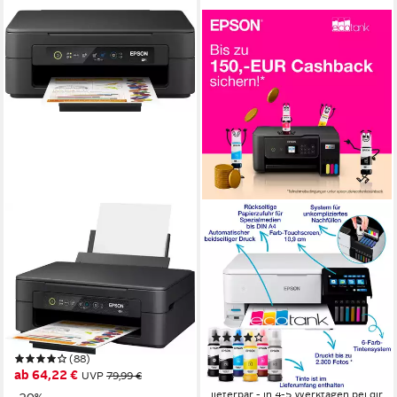
EPSON
EPSON
Expression Home XP-2205
EcoTank ET-8500
MFP 27p
Tintenstrahldrucker
Multifunktionsdrucker
5760 x 1440 dpi
Auflösung Farb Druck
1200 x 4800 dpi
Auflösung Scan
5760 x 1440 dpi
Auflösung Farb Druck
Tintendruck
Druckverfahren
1200 x 2400 dpi
Auflösung Scan
Tintendruck
Druckverfahren
(6)
ab 535,63 €
UVP
719,99 €
(88)
ab 64,22 €
UVP
79,99 €
-26%
lieferbar - in 4-5 Werktagen bei dir