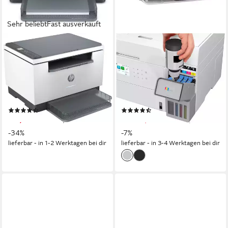
Sehr beliebt
Fast ausverkauft
HP
EPSON
LaserJet MFP M234dw
EcoTank ET-3956
Multifunktionsdrucker
Multifunktionsdrucker
600 x 600 dpi
Auflösung s/w Druck
4800 x 1200 dpi
Auflösung s/w Druck
600 x 1200 dpi
Auflösung Scan
4800 x 1200 dpi
Auflösung Farb Druck
Laserdruck
Druckverfahren
1200 x 2400 dpi
Auflösung Scan
(20)
(7)
191,91 €
ab 399,00 €
UVP
289,90 €
UVP
429,99 €
-34%
-7%
lieferbar - in 1-2 Werktagen bei dir
lieferbar - in 3-4 Werktagen bei dir