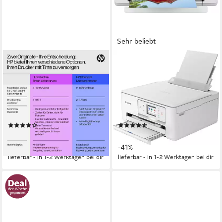
Sehr beliebt
HP
CANON
DeskJet 2920
PIXMA TS7650i
Multifunktionsdrucker
Multifunktionsdrucker
1200 x 1200 dpi
Auflösung s/w Druck
1200 x 1200 dpi
Auflösung Farb Druck
4800 x 1200 dpi
Auflösung Farb Druck
1200 x 2400 dpi
Auflösung Scan
1200 x 1200 dpi
Auflösung Scan
Tintendruck
Druckverfahren
(42)
(64)
59,90 €
ab 85,99 €
UVP
74,90 €
UVP
145,00 €
-20%
-41%
lieferbar - in 1-2 Werktagen bei dir
lieferbar - in 1-2 Werktagen bei dir