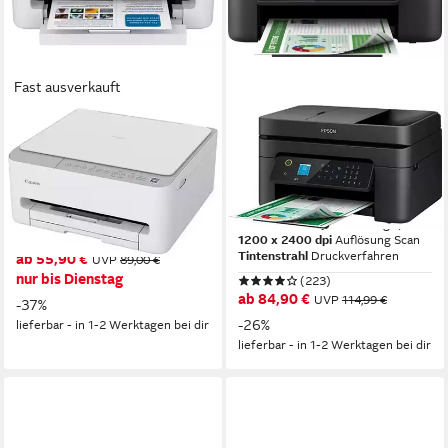
Fast ausverkauft
CANON
EPSON
PIXMA TS4151i
WorkForce Pro WF-
Multifunktionsdrucker
2930DWF
Multifunktionsdrucker
1200 x 1200 dpi
Auflösung Farb Druck
1200 x 2400 dpi
Auflösung Scan
5760 x 1440 dpi
Auflösung s/w Druck
Tintenstrahl
Druckverfahren
1200 x 2400 dpi
Auflösung Scan
Tintenstrahl
Druckverfahren
ab 55,90 €
UVP
89,00 €
nur bis Dienstag
(223)
ab 84,90 €
UVP
114,99 €
-37%
-26%
lieferbar - in 1-2 Werktagen bei dir
lieferbar - in 1-2 Werktagen bei dir