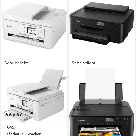
Sehr beliebt
Sehr beliebt
CANON
CANON
PIXMA TS7750i
PIXMA TS705a
Multifunktionsdrucker
Tintenstrahldrucker
1200 x 1200 dpi
Auflösung Farb Druck
4800 x 1200 dpi
Auflösung s/w Druck
1200 x 2400 dpi
Auflösung Scan
Tintendruck
Druckverfahren
Tintendruck
Druckverfahren
(138)
(36)
ab 72,90 €
UVP
95,00 €
ab 103,85 €
UVP
169,00 €
-23%
-39%
lieferbar - in 1-2 Werktagen bei dir
lieferbar in 3 Wochen