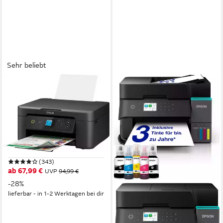
Sehr beliebt
EPSON
Expression Home XP-3200
MFP 33p
Multifunktionsdrucker
5760 x 1440 dpi
Auflösung Farb Druck
1200 x 2400 dpi
Auflösung Scan
Tintendruck
Druckverfahren
(343)
ab 67,99 €
UVP
94,99 €
-28%
lieferbar - in 1-2 Werktagen bei dir