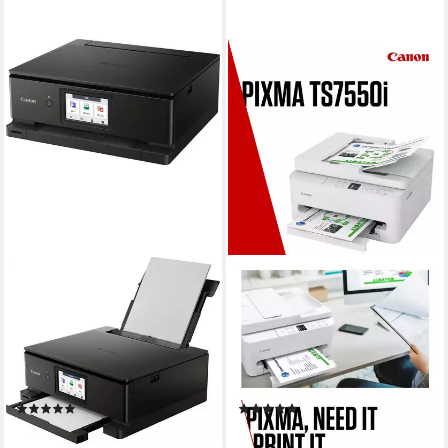
CANON
CANON
PIXMA TS8750
PIXMA TS7550i
Multifunktionsdrucker
Multifunktionsdrucker
4800 x 1200 dpi
Auflösung Farb Druck
1200 x 1200 dpi
Auflösung s/w Druck
2400 x 4800 dpi
Auflösung Scan
1200 x 1200 dpi
Auflösung Farb Druck
Tintendruck
Druckverfahren
1200 x 2400 dpi
Auflösung Scan
(18)
(21)
ab 177,65 €
ab 69,79 €
UVP
289,00 €
lieferbar - in 2-3 Werktagen bei dir