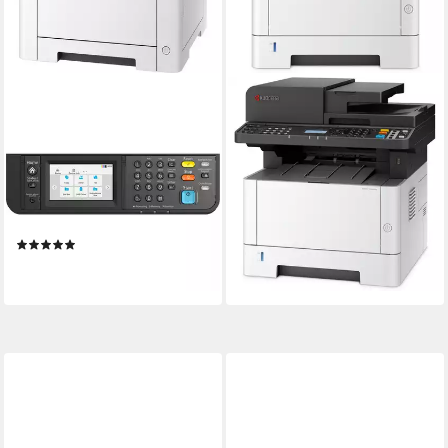
KYOCERA
KYOCERA
Kyocera ECOSYS
Kyocera ECOSYS MA4000fx,
MA2600cfx,
Multifunktionsdrucker,
Multifunktionsdrucker,
Multifunktionsdrucker
Multifunktionsdrucker
Laserdruck
Druckverfahren
Laserdruck
Druckverfahren
883,45 €
lieferbar - in 4-5 Werktagen bei dir
(1)
ab 476,85 €
lieferbar - in 5-6 Werktagen bei dir