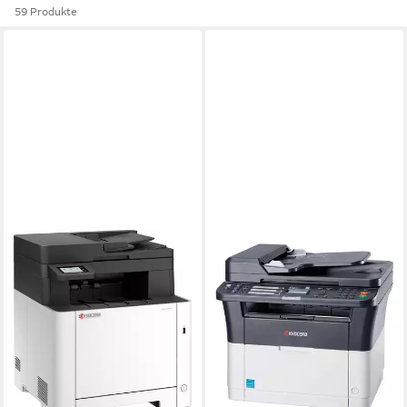
59 Produkte
KYOCERA
870B6110C223NL1 ECOSYS
MA2101cwfx Plus
Farbdrucker Scanner Fax
Multifunktionsdrucker
500,85 €
lieferbar - in 6-7 Werktagen bei dir