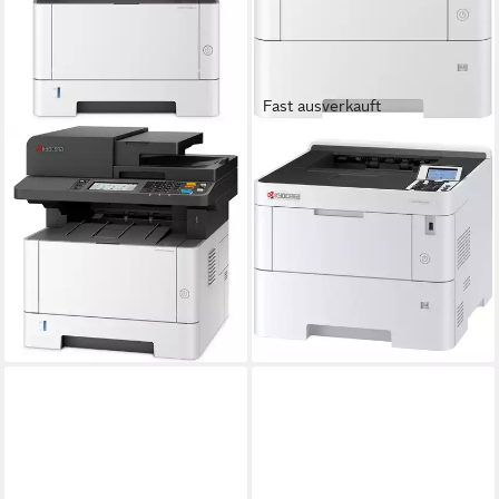
Fast ausverkauft
KYOCERA
KYOCERA
Kyocera ECOSYS
Kyocera ECOSYS PA4500x,
MA4000wifx,
Laserdrucker, (USB, LAN)
Multifunktionsdrucker,
Laserdrucker
ab 480,14 €
Multifunktionsdrucker
UVP
724,71 €
-34%
Laserdruck
Druckverfahren
lieferbar - in 2-3 Werktagen bei dir
1.145,59 €
lieferbar - in 4-5 Werktagen bei dir