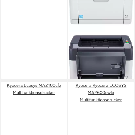
KYOCERA
Kyocera FS-1061DN,
Laserdrucker, (USB, LAN)
Laserdrucker
323,00 €
lieferbar - in 4-5 Werktagen bei dir
Kyocera Ecosys MA2100cfx
Kyocera Kyocera ECOSYS
Multifunktionsdrucker
MA2600cwfx
Multifunktionsdrucker