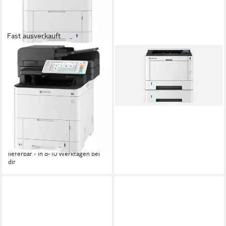
Fast ausverkauft
KYOCERA
KYOCERA
Kyocera ECOSYS
ECOSYS PA3500X - Drucker
MA3500cix,
Laserdrucker
ab 266,00 €
Multifunktionsdrucker,
lieferbar - in 4-5 Werktagen bei dir
Multifunktionsdrucker
Laserdruck
Druckverfahren
ab 887,92 €
UVP
1.236,41 €
-28%
lieferbar - in 8-10 Werktagen bei
dir