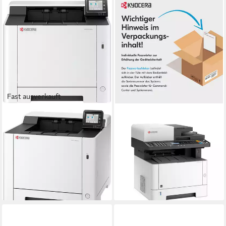
Fast ausverkauft
KYOCERA
KYOCERA
Kyocera ECOSYS PA2600cx,
KYOCERA ECOSYS
Farblaserdrucker, (USB,
M2635dn Laserdrucker
Multifunktionsdrucker
1.200 x 1.200 dpi dpi
Auflösung Farb Druck
Laserdruck
Druckverfahren
Laserdruck
Druckverfahren
ab 629,00 €
ab 351,70 €
lieferbar - in 2-3 Werktagen bei dir
lieferbar - in 2-3 Werktagen bei dir