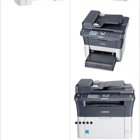
KYOCERA
FS-1325MFP
Multifunktionsdrucker
1800 x 600 dpi
Auflösung s/w Druck
600 x 600 dpi
Auflösung Scan
Laser
Druckverfahren
(1)
ab 434,29 €
lieferbar - in 2-3 Werktagen bei dir