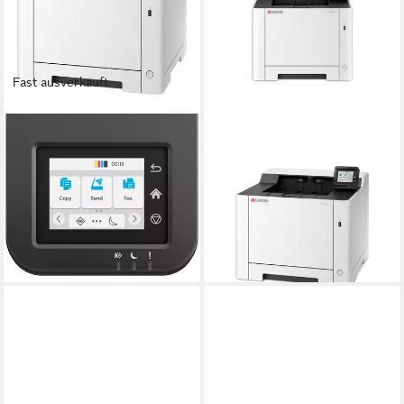
Fast ausverkauft
KYOCERA
KYOCERA
Kyocera ECOSYS MA2101cfx,
ECOSYS PA2600CWX -
Multifunktionsdrucker,
Drucker - Farbe - Laser -
Multifunktionsdrucker
A4/Legal - 1200 x 1200 dp
Laserdrucker
Laserdruck
Druckverfahren
ab 427,00 €
ab 406,76 €
lieferbar - in 4-5 Werktagen bei dir
lieferbar - in 8-10 Werktagen bei
dir