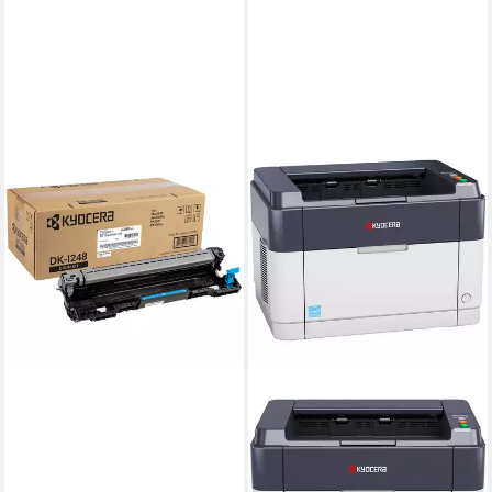
KYOCERA
Kyocera Trommeleinheit DK-
1248 Headset
ab 72,79 €
lieferbar - in 9-11 Werktagen bei
dir