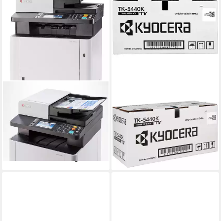
KYOCERA
KYOCERA
KYOCERA ECOSYS
Tonerkartusche Kyocera
M5526cdn Laserdrucker
Toner schwarz TK-5440K
ab 121,00 €
1200 x 1200 dpi dpi
Auflösung Farb Druck
lieferbar - in 4-5 Werktagen bei dir
Laserdruck
Druckverfahren
1.549,99 €
lieferbar - in 4-5 Werktagen bei dir