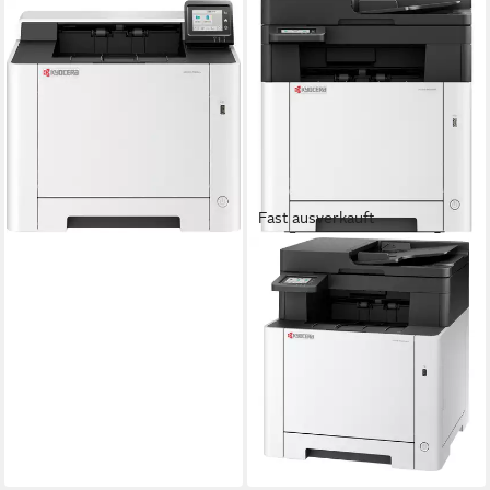
KYOCERA
Kyocera ECOSYS PA2101cx,
Farblaserdrucker, (USB,
Multifunktionsdrucker
Laserdruck
Druckverfahren
ab 226,19 €
lieferbar - in 2-3 Werktagen bei dir
Fast ausverkauft
KYOCERA
Kyocera ECOSYS
MA2101cwfx,
Multifunktionsdrucker,
Multifunktionsdrucker
Laserdruck
Druckverfahren
ab 428,05 €
lieferbar - in 8-10 Werktagen bei
dir