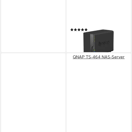
SYNOLOGY
DS223 NAS-Server
(2)
422,99 €
15,18 €
mtl. in 36 Raten
lieferbar - in 4-5 Werktagen bei dir
QNAP TS-464 NAS-Server