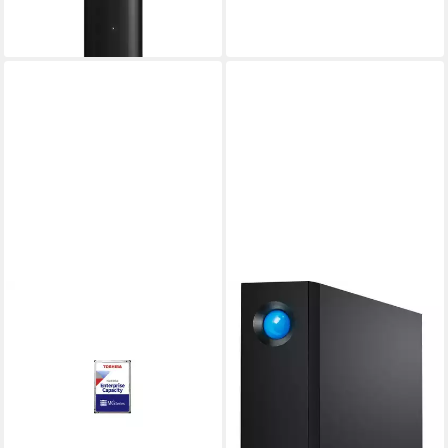
18,13 €
mtl. in 24 Raten
lieferbar - in 2-3 Werktagen bei dir
TOSHIBA
MG10ADA10TE interne HDD-
Festplatte (10TB) 3,5"
506,67 €
14,71 €
mtl. in 48 Raten
lieferbar - in 3-4 Werktagen bei dir