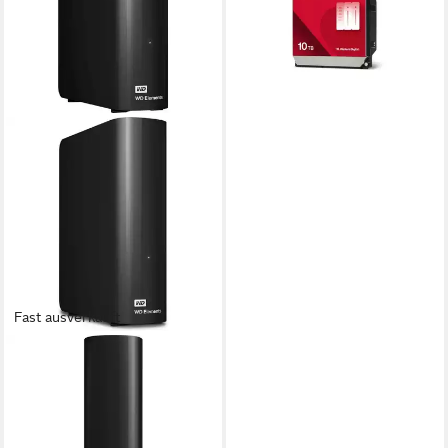
21,36 €
mtl. in 48 Raten
lieferbar - in 3-4 Werktagen bei dir
Fast ausverkauft
WESTERN DIGITAL
WD Elements Desktop 10 TB,
Festplatte, externe HDD-
Festplatte (10 TB) 3.5"
ab 365,00 €