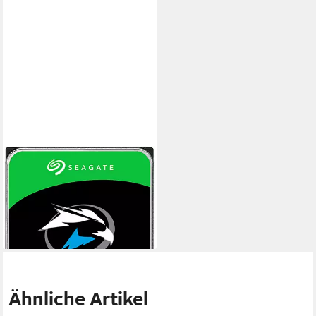
SEAGATE
ST10000VE001 interne HDD-
Festplatte (10000 GB) 3,5"
ab 507,54 €
14,74 €
mtl. in 48 Raten
lieferbar - in 2-3 Werktagen bei dir
Ähnliche Artikel