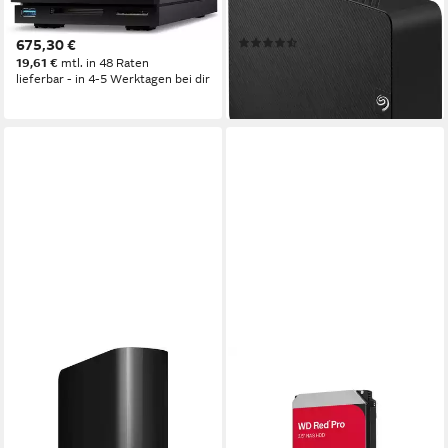
Festplatte (10 TB) 3,5"
HDD-Festplatte (10 TB) 3,5"
(16)
675,30 €
378,62 €
19,61 €
mtl. in 48 Raten
lieferbar - in 4-5 Werktagen bei dir
18,81 €
mtl. in 24 Raten
lieferbar - in 1-2 Werktagen bei dir
WESTERN DIGITAL
Red Pro HDD-Festplatte (10
TB) 3.5""
735,81 €