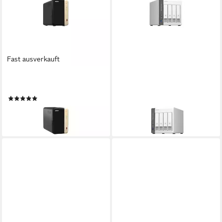
Fast ausverkauft
QNAP
QNAP
TS-264 NAS-Server
TS-433 NAS-Server
(1)
ab 535,29 €
ab 605,83 €
15,54 €
mtl. in 48 Raten
17,59 €
mtl. in 48 Raten
leider ausverkauft
lieferbar - in 2-3 Werktagen bei dir