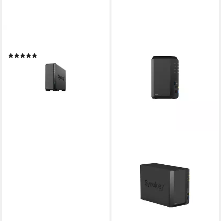
SYNOLOGY
DS124 NAS-Server
(2)
ab 189,29 €
17,29 €
mtl. in 12 Raten
lieferbar - in 2-3 Werktagen bei dir