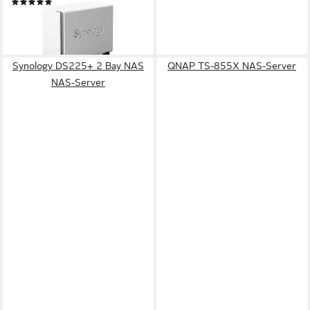
(2)
ab 283,98 €
14,10 €
mtl. in 24 Raten
lieferbar - in 2-3 Werktagen bei dir
Synology DS225+ 2 Bay NAS
QNAP TS-855X NAS-Server
NAS-Server