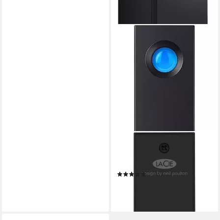
LACIE
d2 Professional externe HDD-
Festplatte (10 TB) 3,5"
(1)
413,76 €
14,85 €
mtl. in 36 Raten
lieferbar - in 4-5 Werktagen bei dir