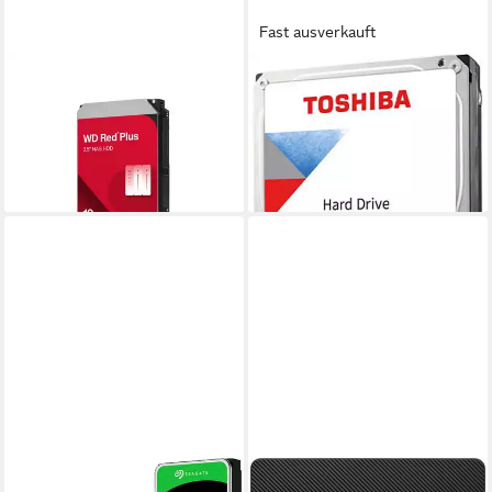
Fast ausverkauft
WESTERN DIGITAL
TOSHIBA
WD100EFGX interne HDD-
S300 10TB interne HDD-
Festplatte (10TB) 3,5"
Festplatte (10 TB) 3,5"
ab 527,72 €
438,50 €
15,32 €
mtl. in 48 Raten
15,73 €
mtl. in 36 Raten
lieferbar - in 2-3 Werktagen bei dir
lieferbar - in 3-4 Werktagen bei dir