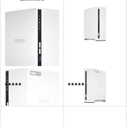
QNAP
QNAP
TS-233 NAS-Server
TS-133 NAS-Server
(1)
(1)
ab 265,79 €
298,20 €
13,20 €
mtl. in 24 Raten
14,81 €
mtl. in 24 Raten
lieferbar - in 3-4 Werktagen bei dir
leider ausverkauft