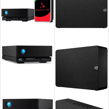
LACIE
SEAGATE
1big Dock HDD-NAS-
Expansion Desktop externe