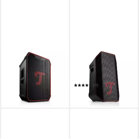
TEUFEL
TEUFEL
ROCKSTER NEO Wireless
ROCKSTER AIR 2 Wireless
Lautsprecher
Lautsprecher
Bluetooth
Netzwerkstandard
Bluetooth
Netzwerkstandard
200 W
Gesamtleistung
80 W
Gesamtleistung
36 Std.
Max. Akkulaufzeit
58 Std.
Max. Akkulaufzeit
764,99 €
(7)
22,21 €
mtl. in 48 Raten
654,99 €
in 4-5 Werktagen bei dir
19,02 €
mtl. in 48 Raten
in 4-5 Werktagen bei dir