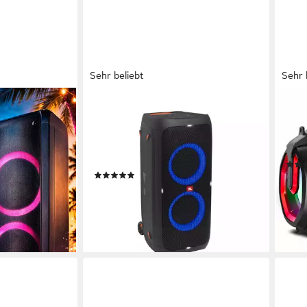
Sehr beliebt
Sehr 
JBL
AUD
den
PartyBox 310 Party-Lautsprecher
AC87
autsprecher
A2DP Bluetooth, Bluetooth, AVRCP Bluetooth
Netzwer
30 
240 W
Gesamtleistung
2,10 
dard
18 Std.
Max. Akkulaufzeit
(249)
50,1
349,00 €
UVP
579,99 €
-33
17,33 €
mtl. in 24 Raten
 €
liefe
-40%
lieferbar - in 4-5 Werktagen bei dir
en bei dir