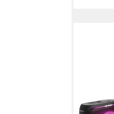
JBL
PartyBox ENCORE 2 P
Lautsprecher