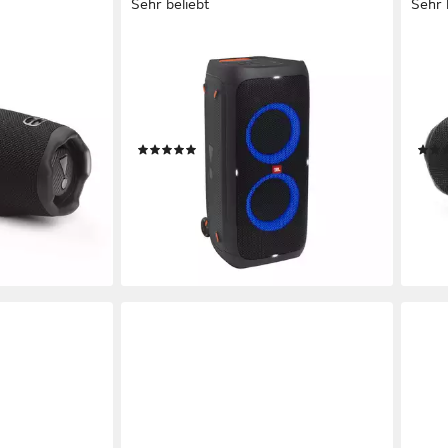
Sehr beliebt
Sehr 
JBL
JBL
Lautsprecher
PartyBox 310 Party-Lautsprecher
Flip
dard
A2DP Bluetooth, Bluetooth, AVRCP Bluetooth
Netzwer
Blue
240 W
Gesamtleistung
35 
18 Std.
Max. Akkulaufzeit
0,83
(249)
349,00 €
107,
UVP
579,99 €
17,33 €
mtl. in 24 Raten
9,85
-40%
-28
en bei dir
lieferbar - in 4-5 Werktagen bei dir
liefe