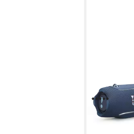
JBL
Xtreme 5 Bluetooth-L
Bluetooth
Netzwerkstan
130 W
Gesamtleistung
3,95 kg
Gewicht
(6)
349,94 €
17,38 €
mtl. in 24 Raten
lieferbar - in 3-4 Werktag