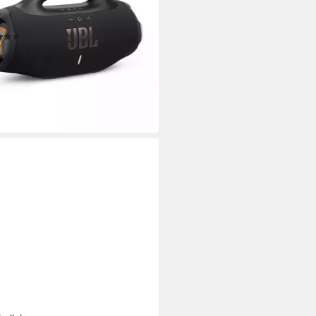
W
Gesamtleistung
d.
Max. Akkulaufzeit
(24)
99 €
UVP
499,99 €
 €
mtl. in 24 Raten
%
rbar - in 3-4 Werktagen bei dir