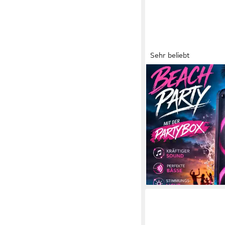
Sehr beliebt
REFLEXION
PS09BT mit rotieren
Lichteffekten Party-L
Bluetooth
Netzwerkstan
500 W
Gesamtleistung
8 Std.
Max. Akkulaufzeit
(231)
ab 99,95 €
UVP
199,95
-50%
lieferbar - in 2-3 Werktag