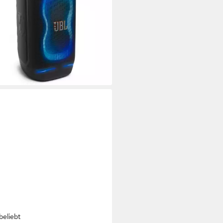
 W
Gesamtleistung
d.
Max. Akkulaufzeit
16 €
UVP
399,99 €
0 €
mtl. in 24 Raten
rbar - in 3-4 Werktagen bei dir
beliebt