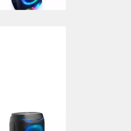
rbar - in 2-3 Werktagen bei dir
yBox 130 Party-Lautsprecher
A2DP Bluetooth, Bluetooth, AVRCP Bluetooth
Netzwerkstandard