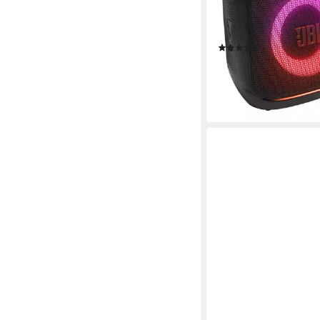
Bluetooth
Netzwerkstan
100 W
Gesamtleistung
9,15 kg
Gewicht
(13)
259,00 €
UVP
349,99 €
12,86 €
mtl. in 24 Raten
-26%
lieferbar - in 3-4 Werktag