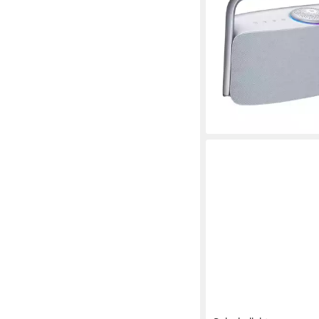
Speaker
A2DP/AVRCP
Netzwerks
80 W
Gesamtleistung
139,00 €
UVP
299,00 €
12,70 €
mtl. in 12 Raten
-54%
lieferbar - in 4-5 Werktag