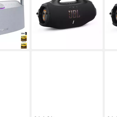
65 W
Gesamtleistung
65 
28 Std.
Max. Akkulaufzeit
28 St
tandard
(24)
399,99 €
399,
UVP
499,99 €
19,87 €
mtl. in 24 Raten
19,87
-20%
-20
lieferbar - in 3-4 Werktagen bei dir
liefe
en bei dir