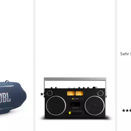
Sehr 
WE ARE REWIND
REFL
autsprecher
Curtis BOOMBOX Wireless
PS10
Lautsprecher
Play
dard
Part
7.81 kg
Gewicht
Blue
(2)
480
ab 449,00 €
10 St
16,11 €
mtl. in 36 Raten
lieferbar - in 2-3 Werktagen bei dir
en bei dir
167,
15,2
-33