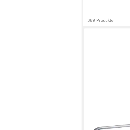
389 Produkte
TRONSMART
Fiitune X30 Tragbarer
Lautsprecher 80 W m