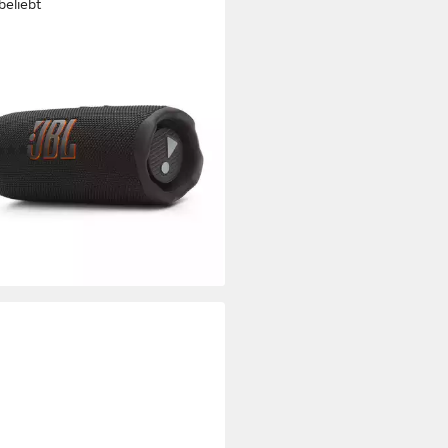
beliebt
 7 Bluetooth-Lautsprecher
kstandard
tooth
Netzwerkstandard
W
Gesamtleistung
 kg
Gewicht
(82)
90 €
UVP
149,99 €
 €
mtl. in 12 Raten
%
rbar - in 3-4 Werktagen bei dir