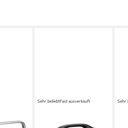
Sehr beliebt
Fast ausverkauft
Sehr 
JBL
JBL
 Bluetooth-
Boombox 4 Bluetooth-Lautsprecher
Boom
it APP Home
Bluetooth
Netzwerkstandard
Blue