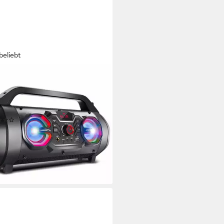
beliebt
IOCORE
5 Bluetooth-Lautsprecher
kstandard
W
Gesamtleistung
kg
Gewicht
(35)
0 €
UVP
75,00 €
%
rbar - in 2-3 Werktagen bei dir