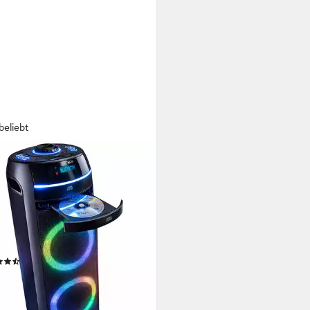
beliebt
EXION
BTCD mit eingebauten CD-
er und XMR Bass Technology!
y-Lautsprecher
tooth
Netzwerkstandard
 W
Gesamtleistung
d.
Max. Akkulaufzeit
(124)
00 €
UVP
249,95 €
5 €
mtl. in 12 Raten
%