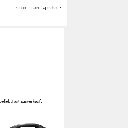
Topseller
Sortieren nach:
beliebt
Fast ausverkauft
box 4 Bluetooth-Lautsprecher
tooth
Netzwerkstandard