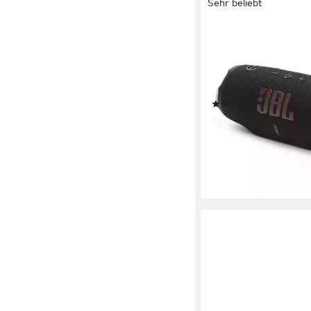
Sehr beliebt
JBL
CHARGE 6 Bluetooth-
Bluetooth
Netzwerkstan
45 W
Gesamtleistung
1,37 kg
Gewicht
(138)
144,00 €
UVP
199,99 €
13,15 €
mtl. in 12 Raten
-28%
lieferbar - in 3-4 Werktag