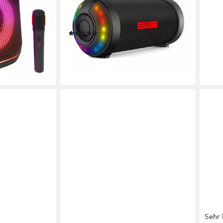
200
dard
8,5 W
Gesamtleistung
15 St
15 Std.
Max. Akkulaufzeit
0,9 kg
Gewicht
328,
16,3
(3)
24,99 €
UVP
89,99 €
-18%
liefe
-72%
lieferbar - in 3-4 Werktagen bei dir
en bei dir
Sehr 