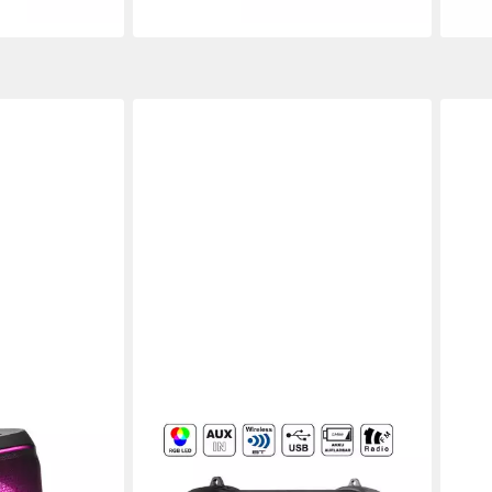
liefe
OUTMARK
JBL
arty-
S-Tube Modell S2 Bluetooth-
Part
Lautsprecher