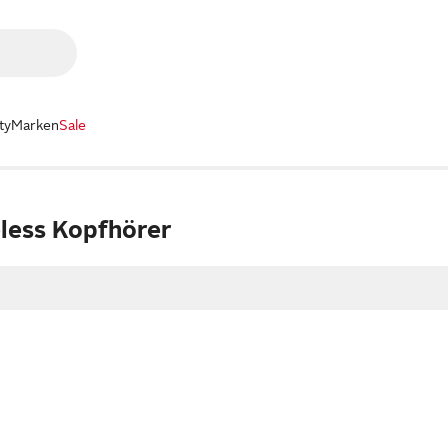
ty
Marken
Sale
eless Kopfhörer