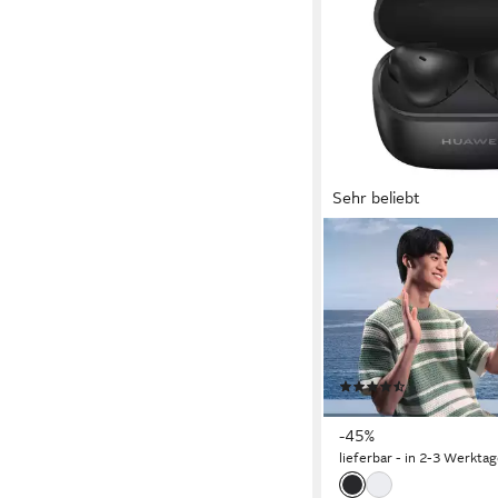
Sehr beliebt
HUAWEI
FreeBuds SE 2 wireles
Kopfhörer
Bluetooth
Verbindung
im Ohr
Sitzart
0,04 kg
Gewicht
(234)
ab 27,15 €
UVP
49,00 €
-45%
lieferbar - in 2-3 Werktag