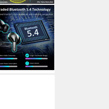
beliebt
LITE
ar Kopfhörer,Bluetooth
hörer,2026 Kopfhörer Kabellos
ar-Kopfhörer
ooth drahtlose Übertragung
Verbindung
luetooth
(117)
8 €
UVP
47,47 €
%
rbar - in 3-4 Werktagen bei dir