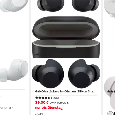
Sehr beliebt
LG
PHIL
Ear-Kopfhörer
xboom Buds Lite wireless In-Ear-
TAT1
Kopfhörer
Blue
18 St
Bluetooth
Verbindung
im O
30 Std.
max. Laufzeit
Gel-Ohrstücken, im Ohr, aus Silikon
Sitzart
28,9
€
(256)
39,00 €
UVP
109,00 €
-28
nur bis Dienstag
en bei dir
liefe
-64%