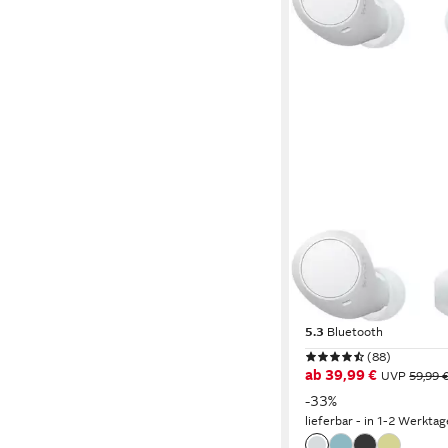
SONY
WF-C510 wireless In-
Bluetooth
Verbindung
11 Std.
max. Laufzeit
5.3
Bluetooth
(88)
ab 39,99 €
UVP
59,99 
-33%
lieferbar - in 1-2 Werktag