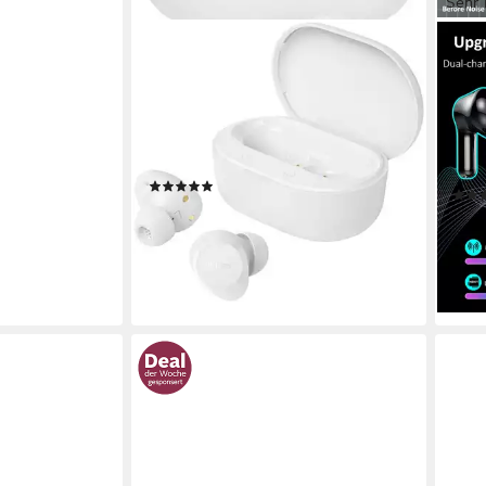
Sehr 
PHILIPS
FORR
TAT1300WT/00 wireless In-Ear-
In E
Kopfhörer
Kopf
In-E
Bluetooth
Verbindung
24 Std.
max. Laufzeit
Bluet
im Ohr
Sitzart
5.4
B
(5)
ab 16,00 €
UVP
19,99 €
19,9
-20%
-58
lieferbar in 3 Wochen
liefe