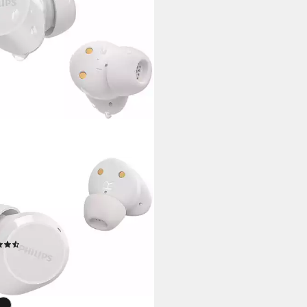
IPS
209 wireless In-Ear-Kopfhörer
tooth
Verbindung
d.
max. Laufzeit
hr
Sitzart
(371)
5 €
UVP
39,99 €
%
rbar - in 9-11 Werktagen bei dir