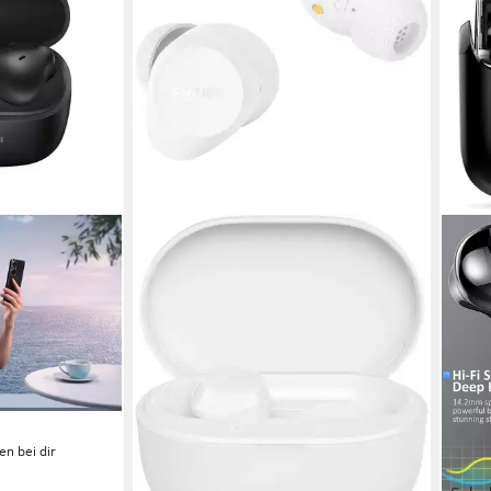
s In-Ear-
en bei dir