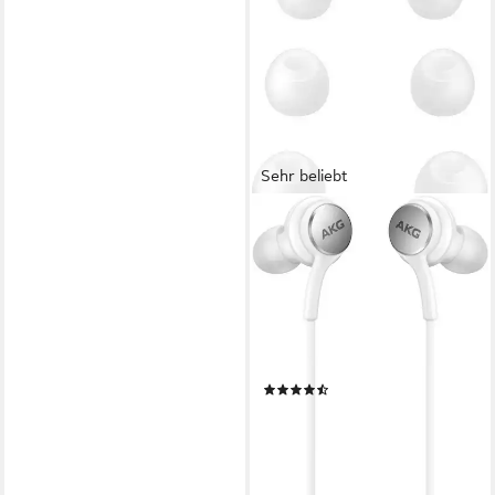
Sehr beliebt
SAMSUNG
EO-IC100 Earphones USB
Type-C, Sound by AKG In-Ear-
Kopfhörer
kabelgebunden
Verbindung
im Ohr
Sitzart
0,04 kg
Gewicht
(41)
13,99 €
UVP
29,90 €
nur bis Dienstag
-53%
lieferbar - in 3-4 Werktagen bei dir