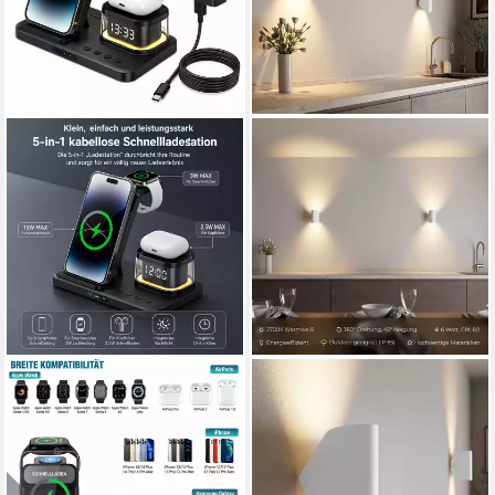
IBETTERTEC
NEONA
5-in-1 Kabellose Ladestation
LED Wandleuchte POLARIS
mit Uhr und Nachtlicht
Weiß, Innovative 360°
Ladestation (15W
drehbares Leuchtelement und
Schnellladegerät für iPhone,
45° Neigungsmöglichkeit, LED