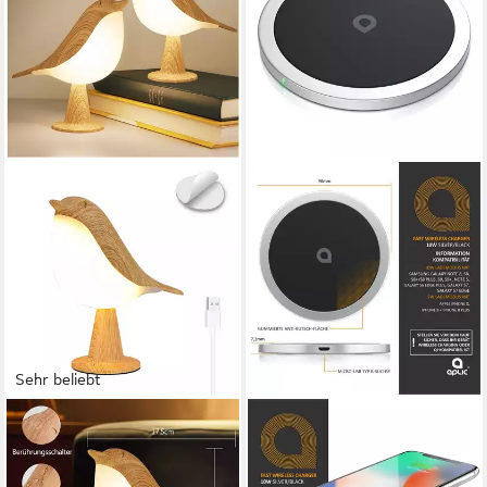
Sehr beliebt
JIBENHOME
APLIC
LED Nachttischlampe Kabellos
Schnelles Kabelloses Ladepad,
Touch Tischlampe, Dimmbar,
Fast Wireless Charger, Qi-