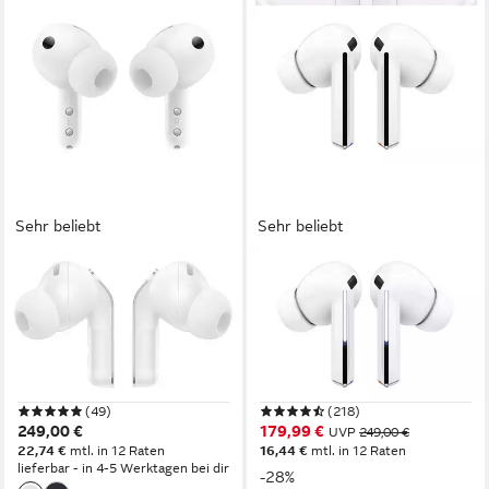
Sehr beliebt
Sehr beliebt
SAMSUNG
SAMSUNG
Galaxy Buds4 Pro wireless In-
Galaxy Buds3 Pro SM-R630
Ear-Kopfhörer
wireless In-Ear-Kopfhörer
Bluetooth
Verbindung
Bluetooth
Verbindung
30 Std.
max. Laufzeit
im Ohr
Sitzart
0,129 kg
Gewicht
0,17 kg
Gewicht
(49)
(218)
249,00 €
179,99 €
UVP
249,00 €
22,74 €
mtl. in 12 Raten
16,44 €
mtl. in 12 Raten
lieferbar - in 4-5 Werktagen bei dir
-28%