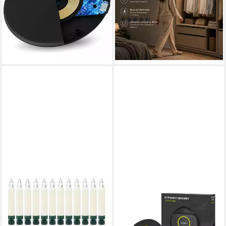
19,90 €
25,00 €
Lichtsensor, 23cm LED Leiste
(127)
-20%
mit 900 mah
ab 18,99 €
UVP
49,99 €
lieferbar - in 5-6 Werktagen bei dir
Wiederaufladbarer Akku
-62%
Farbwechsler, Warmweiß,
lieferbar - in 3-4 Werktagen bei dir
Kaltweiß, Neutralweiß, 6000K
4000K 3000K Dimmbar
Nachtlicht für
Treppenbeleuchtung und
Kueche