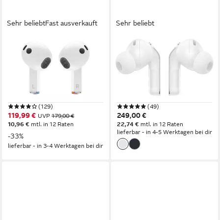
Sehr beliebt
Fast ausverkauft
Sehr beliebt
SAMSUNG
SAMSUNG
Galaxy Buds3 SM-R530
Galaxy Buds4 Pro wireless In-
wireless In-Ear-Kopfhörer
Ear-Kopfhörer
Bluetooth
Verbindung
Bluetooth
Verbindung
im Ohr
Sitzart
30 Std.
max. Laufzeit
0,17 kg
Gewicht
0,129 kg
Gewicht
(129)
(49)
119,99 €
249,00 €
UVP
179,00 €
10,96 €
mtl. in 12 Raten
22,74 €
mtl. in 12 Raten
lieferbar - in 4-5 Werktagen bei dir
-33%
lieferbar - in 3-4 Werktagen bei dir