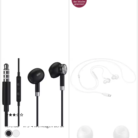
SAMSUNG
Designed for Samsung
Dawnkey Magnetic Earphone,
3,5mm Klinke In-Ear-
Kopfhörer
kabelgebunden
Verbindung
0,019 kg
Gewicht
(4)
9,90 €
lieferbar - in 3-4 Werktagen bei dir