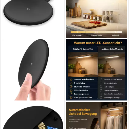
Sehr beliebt
COFI 1453
ANYSUN
15W Universal Kabelloses
LED Unterbauleuchte
Lade-Tischpad für Android
Schrankbeleuchtung Kabellos
und iOS Schwarz Netzkabel
mit Bewegungsmelder und