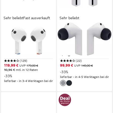
Sehr beliebt
Fast ausverkauft
Sehr beliebt
SAMSUNG
SAMSUNG
Galaxy Buds3 SM-R530
Galaxy Buds3 FE wireless In-
wireless In-Ear-Kopfhörer
Ear-Kopfhörer
Bluetooth
Verbindung
Bluetooth
Verbindung
im Ohr
Sitzart
30 Std.
max. Laufzeit
0,17 kg
Gewicht
0,11 kg
Gewicht
(129)
(22)
119,99 €
99,99 €
UVP
179,00 €
UVP
149,00 €
10,96 €
mtl. in 12 Raten
-33%
-33%
lieferbar - in 4-5 Werktagen bei dir
lieferbar - in 3-4 Werktagen bei dir