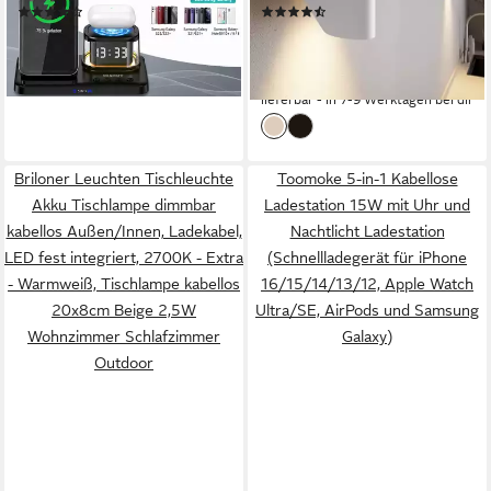
(2)
(2)
Apple Watch und AirPods,
fest integriert, Warmweiß
39,99 €
100,00 €
UVP
84,99 €
UVP
125,00 €
faltbar, kompatibel mit
9,13 €
mtl. in 12 Raten
-53%
Samsung Galaxy)
-20%
lieferbar - in 3-4 Werktagen bei dir
lieferbar - in 7-9 Werktagen bei dir
Briloner Leuchten Tischleuchte
Toomoke 5-in-1 Kabellose
Akku Tischlampe dimmbar
Ladestation 15W mit Uhr und
kabellos Außen/Innen, Ladekabel,
Nachtlicht Ladestation
LED fest integriert, 2700K - Extra
(Schnellladegerät für iPhone
- Warmweiß, Tischlampe kabellos
16/15/14/13/12, Apple Watch
20x8cm Beige 2,5W
Ultra/SE, AirPods und Samsung
Wohnzimmer Schlafzimmer
Galaxy)
Outdoor