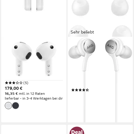
Sehr beliebt
SAMSUNG
SAMSUNG
Galaxy Buds4 wireless In-Ear-
EO-IC100 Earphones USB
Kopfhörer
Type-C, Sound by AKG In-Ear-
Kopfhörer
Bluetooth
Verbindung
30 Std.
max. Laufzeit
kabelgebunden
Verbindung
0,118 kg
Gewicht
im Ohr
Sitzart
0,04 kg
Gewicht
(5)
179,00 €
(41)
16,35 €
mtl. in 12 Raten
13,99 €
UVP
29,90 €
lieferbar - in 3-4 Werktagen bei dir
nur bis Dienstag
-53%
lieferbar - in 3-4 Werktagen bei dir