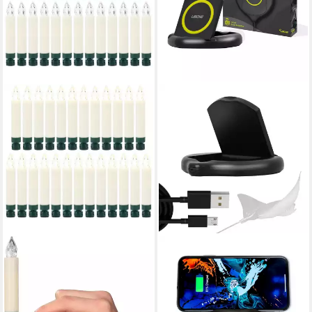
OTTO HOME
LEICKE
LED-Christbaumkerzen
Wireless Charger 10W
EMMARA, kabellos,
kabelloses Ladegerät
Christbaumschmuck in
Ladestation Netzteil