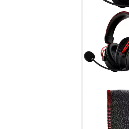
HYPERX
Cloud Alpha Wireless
Headset
Funk
Verbindung
ohrumschließend
Sitzart
0,33 kg
Gewicht