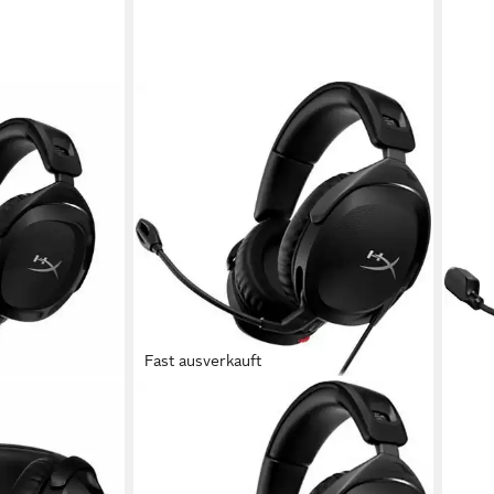
Fast ausverkauft
HYPERX
Cloud Stinger 2 Gaming-Headset
kabelgebunden
Verbindung
ohrumschließend
Sitzart