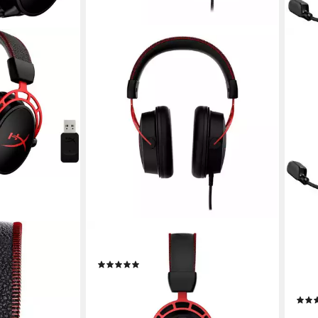
HYPERX
HYP
 Gaming-
Cloud Alpha Kopfhörer
Clou
(2)
kabe
ab 72,84 €
0,32
lieferbar - in 2-3 Werktagen bei dir
80,2