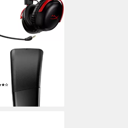
ERX
d III Wireless Gaming-Headset
, WLAN
Verbindung
td.
max. Laufzeit
mschließend
Sitzart
(27)
69 €
2 €
mtl. in 12 Raten
rbar - in 3-4 Werktagen bei dir