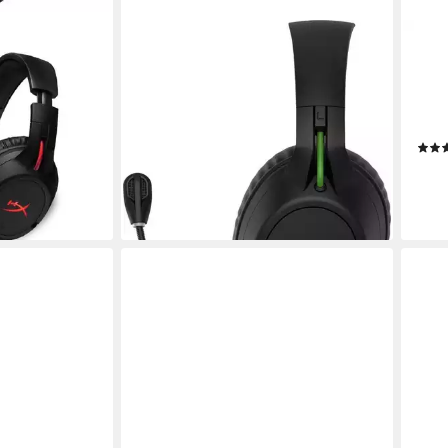
HYPERX
HYP
 Gaming-
CloudX Flight Wireless Noise-
Clou
Reduction Gaming-Headset
Blue
260,00 €
25 St
 beleuchtet
Sitzart
dreh
12,91 €
mtl. in 24 Raten
lieferbar - in 3-4 Werktagen bei dir
32,6
gen bei dir
liefe