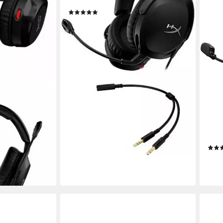
0,28 kg
Gewicht
(5)
55,04 €
UVP
69,99 €
-21%
lieferbar - in 1-2 Werktagen bei dir
HYP
it Mikrofon
Clou
Funk
120 S
ohru
en bei dir
167,
15,3
liefe