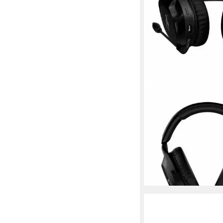
HYPERX
Headset (Kopfhörer m
Hyperx Schwarz)
88,96 €
lieferbar - in 3-4 Werktag