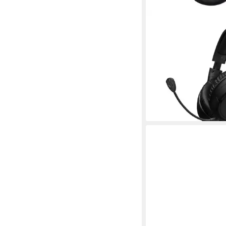
HYPERX
Cloud Flight Wireless
Headset
drehbar ohrumschließend
280,00 €
13,91 €
mtl. in 24 Raten
lieferbar - in 8-10 Werkta