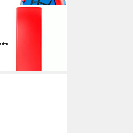
ERX
d Mini für Kids Gaming-Headset
tooth, kabelgebunden
Verbindung
d.
max. Laufzeit
bar
Sitzart
(2)
1 €
rbar - in 3-4 Werktagen bei dir