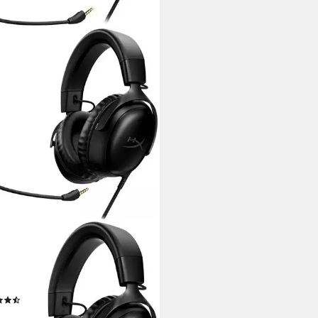
ERX
d III Gaming-Headset
lgebunden
Verbindung
 kg
Gewicht
(26)
1 €