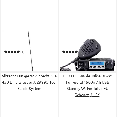
ALBRECHT
MIDLAND
Funkgerät CBM-516
Funkgerät Midland M-Mini
Mobilantenne
USB to Go C1262.05 CB-
Funkgerät
(1)
(1)
27,45 €
132,51 €
in 2-3 Werktagen bei dir
12,10 €
mtl. in 12 Raten
in 2-3 Werktagen bei dir
Albrecht Funkgerät Albrecht ATR
FELIXLEO Walkie Talkie BF-88E
430 Empfangsgerät 29990 Tour
Funkgerät 1500mAh USB
Guide System
Standby Walkie Talkie EU
Schwarz, (1-St)