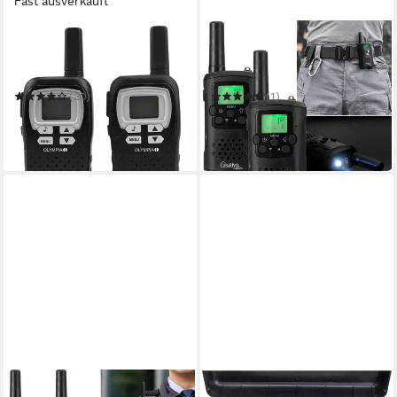
Fast ausverkauft
OLYMPIA OFFICE
CASATIVO
Walkie Talkie
Funkgerät Gürtelclip &
Sprechfunkgerät PMR 1208
Taschenlampe, Walkie Talkie
mit 10km Reichweite
(20)
(1)
ab 33,90 €
ab 52,99 €
UVP
139,95 €
in 2-3 Werktagen bei dir
-62%
in 2-3 Werktagen bei dir
CASATIVO
STABO