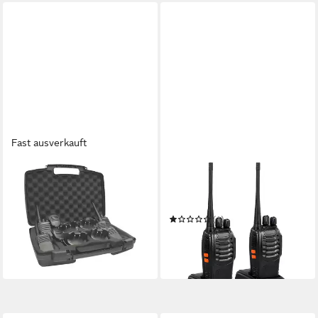
Fast ausverkauft
ALBRECHT
GARRYFIZH
Funkgerät
Walkie Talkie Walkie Talkie 2
305,08 €
Walkie Talkies
15,15 €
mtl. in 24 Raten
(1)
in 4-5 Werktagen bei dir
33,99 €
UVP
60,00 €
-43%
in 4-5 Werktagen bei dir