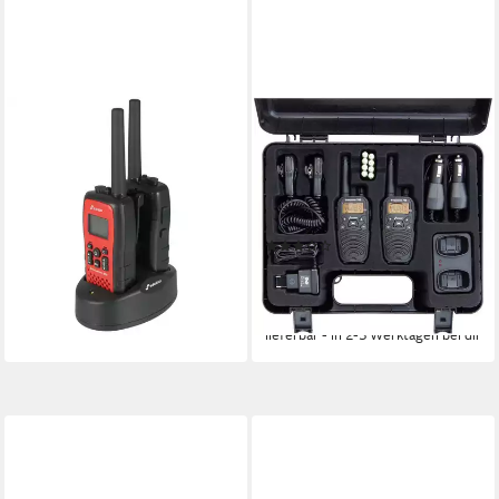
STABO
STABO
Funkgerät freecomm 850 2er
Funkgerät Stabo freecomm
Set
700 Funkkoffer mit
104,99 €
UVP
119,99 €
Reichweite und Radio.,
9,59 €
mtl. in 12 Raten
(Funkkoffer)
-13%
(2)
lieferbar - in 2-3 Werktagen bei dir
ab 127,60 €
UVP
154,99 €
11,65 €
mtl. in 12 Raten
-18%
lieferbar - in 2-3 Werktagen bei dir