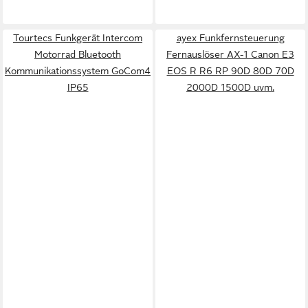
Tourtecs Funkgerät Intercom
ayex Funkfernsteuerung
Motorrad Bluetooth
Fernauslöser AX-1 Canon E3
Kommunikationssystem GoCom4
EOS R R6 RP 90D 80D 70D
IP65
2000D 1500D uvm.