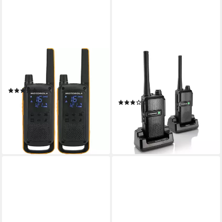
MOTOROLA
ALBRECHT
Funkgerät TALKABOUT T82
Funkgerät Tectalk Worker 3
Extreme
Koffer 2er Kofferset
(2)
Handwerk
ab 97,75 €
UVP
119,99 €
(2)
115,01 €
-19%
UVP
129,90 €
10,50 €
mtl. in 12 Raten
lieferbar - in 2-3 Werktagen bei dir
-11%
lieferbar - in 2-3 Werktagen bei dir