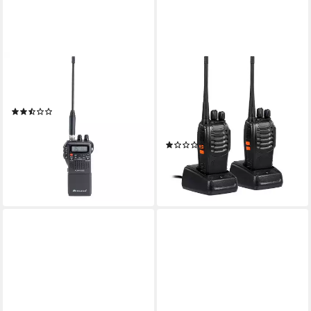
MIDLAND
GARRYFIZH
Funkgerät Alan 42 DS CB-
Walkie Talkie Walkie Talkie 2
Handfunkgerät
Walkie Talkies, Extrem lange
(5)
Standby-Zeit Intelligente
ab 137,50 €
UVP
149,90 €
Geräuschunterdrückung
12,56 €
mtl. in 12 Raten
(1)
-8%
33,99 €
UVP
60,00 €
lieferbar - in 2-3 Werktagen bei dir
-43%
lieferbar - in 3-4 Werktagen bei dir