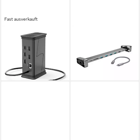
Fast ausverkauft
HAMA
HAMA
Laptop-Dockingstation USB-
Laptop-Dockingstation 9in1
Hub Connect2Office Black
USB-C Docking Station für 4x
USB-C® Power Delivery
USB-A, USB-C, HDMI™, LAN
ab 49,99 €
00200150
lieferbar - in 2-3 Werktagen bei dir
ab 58,94 €
lieferbar - in 2-3 Werktagen bei dir