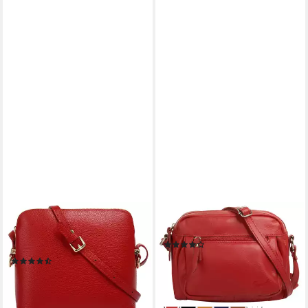
CLUTY
SAMANTHA LOOK
Umhängetasche, echt Leder,
Umhängetasche, echt Leder
(64)
Made in Italy
39,95 €
UVP
69,90 €
(63)
36,95 €
-43%
lieferbar - in 6-8 Werktagen bei dir
lieferbar - in 6-8 Werktagen bei dir
+3
+4