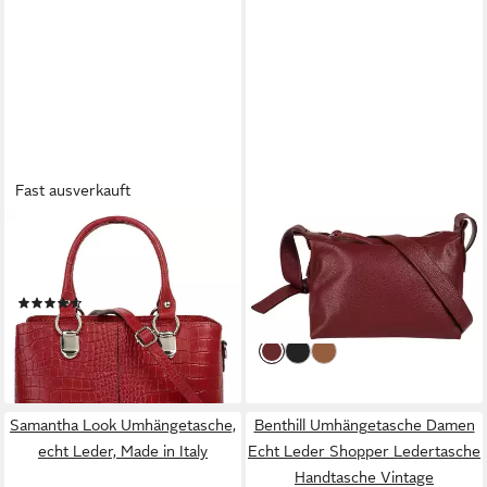
Fast ausverkauft
CLUTY
CLUTY
Umhängetasche, echt Leder,
Umhängetasche, echt Leder,
Made in Italy
Made in Italy
(19)
59,95 €
59,95 €
lieferbar - in 6-8 Werktagen bei dir
lieferbar - in 6-8 Werktagen bei dir
+6
Samantha Look Umhängetasche,
Benthill Umhängetasche Damen
echt Leder, Made in Italy
Echt Leder Shopper Ledertasche
Handtasche Vintage