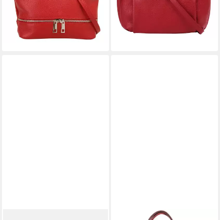
36,95 €
69,95 €
UVP
59,90 €
lieferbar - in 1-2 Werktagen bei dir
-38%
+4
lieferbar - in 1-2 Werktagen bei dir
+6
LIEBESKIND BERLIN
LECONI