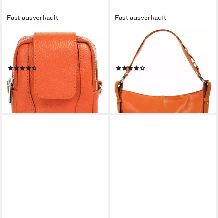
Fast ausverkauft
Fast ausverkauft
SAMANTHA LOOK
SAMANTHA LOOK
Umhängetasche, echt Leder,
Umhängetasche, echt Leder,
Made in Italy
Made in Italy
(30)
(53)
32,95 €
69,95 €
lieferbar - in 6-8 Werktagen bei dir
lieferbar - in 6-8 Werktagen bei dir
+2