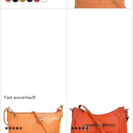
Fast ausverkauft
CLUTY
SAMANTHA LOOK
Umhängetasche, echt Leder,
Umhängetasche, echt Leder,
Made in Italy
Made in Italy
(391)
(19)