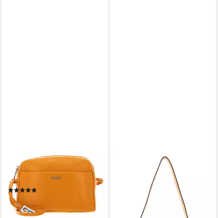
PICARD
FREDSBRUDER
Umhängetasche Hand Bag,
Schultertasche FB
127,73 €
aus echtem Rindsleder
UVP
179,90 €
(1)
-29%
85,68 €
UVP
119,00 €
lieferbar - in 2-3 Werktagen bei dir
-28%
+2