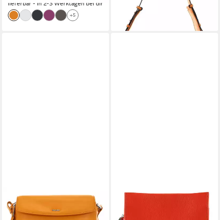
lieferbar - in 2-3 Werktagen bei dir
+5
PICARD
COCCINELLE
Umhängetasche Crossbody
Umhängetasche Crossbody
Bag, aus echtem Rindsleder
Bag Grained Leather, aus