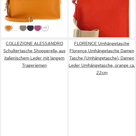
160,65 €
UVP
189,00 €
echtem Rindsleder
248,00 €
-15%
lieferbar - in 2-3 Werktagen bei dir
lieferbar - in 2-3 Werktagen bei dir
+4
COLLEZIONE ALESSANDRO
FLORENCE Umhängetasche
Schultertasche Shopperella, aus
Florence Umhängetasche Damen
italienischem Leder mit langem
Tasche (Umhängetasche), Damen
Trageriemen
Leder Umhängetasche, orange ca.
22cm