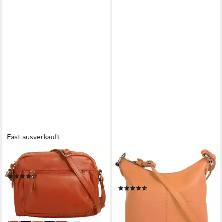
Fast ausverkauft
SAMANTHA LOOK
CLUTY
Umhängetasche, echt Leder
Umhängetasche, echt Leder,
(64)
Made in Italy
39,95 €
UVP
69,90 €
(141)
39,95 €
-43%
lieferbar - in 6-8 Werktagen bei dir
lieferbar - in 6-8 Werktagen bei dir
+4
+4