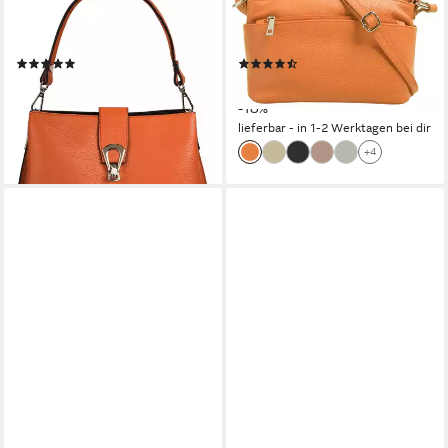
Umhängetasche, echt Leder,
Umhängetasche, echt Leder,
Made in Italy
Made in Italy
(8)
(185)
69,95 €
32,95 €
UVP
39,95 €
lieferbar - in 6-8 Werktagen bei dir
-18%
+5
lieferbar - in 1-2 Werktagen bei dir
+4