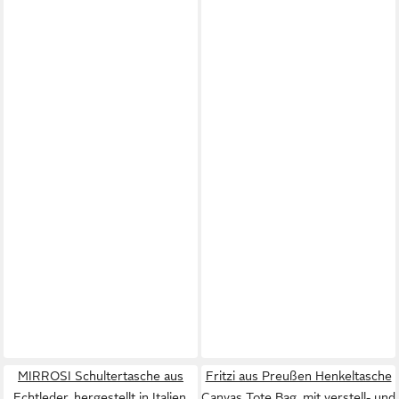
MIRROSI Schultertasche aus
Fritzi aus Preußen Henkeltasche
Echtleder, hergestellt in Italien,
Canvas Tote Bag, mit verstell- und