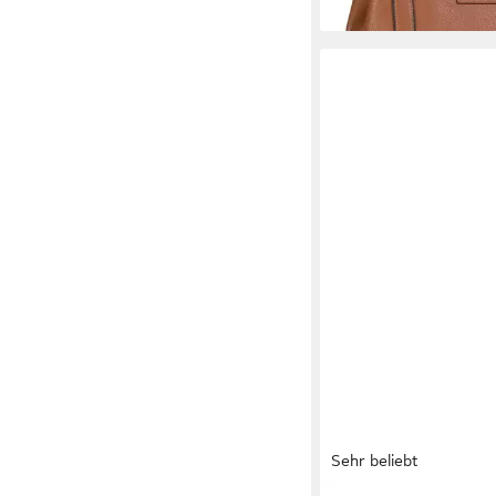
Sehr beliebt