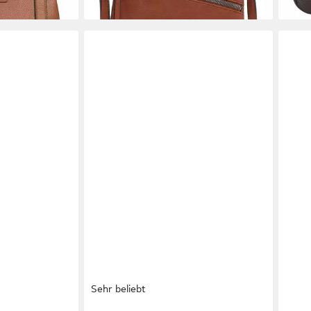
Sehr beliebt