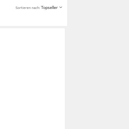
Topseller
Sortieren nach: