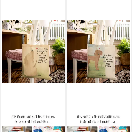
MR. & MRS. PANDA
MR. & MRS. PANDA
Tragetasche Hund Liebe
Tragetasche Hund Dogge
Design, Tote Bag, Weiß,
Design, Einkaufstasche,