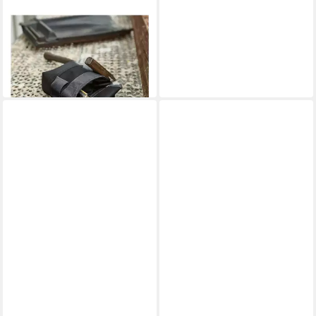
VELOFLEX
Werkzeugtasche Tool Bag S
14,65 €
UVP
19,95 €
-27%
in 3-4 Werktagen bei dir