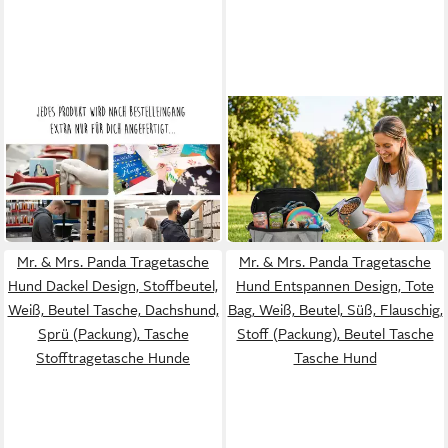
MR. & MRS. PANDA
IBETTERTEC
Tragetasche Hund Blume
Tragetasche
Design, Tote Bag, Weiß, Bag,
Hundetransporttasche mit
18,99 €
99,99 €
Hunde, Stil, Süß, Beutel Tasc
Taschen, 2 Futterbeutel,
UVP
199,99 €
in 7-9 Werktagen bei dir
Klappnapf
-50%
in 7-9 Werktagen bei dir
Mr. & Mrs. Panda Tragetasche
Mr. & Mrs. Panda Tragetasche
Hund Dackel Design, Stoffbeutel,
Hund Entspannen Design, Tote
Weiß, Beutel Tasche, Dachshund,
Bag, Weiß, Beutel, Süß, Flauschig,
Sprü (Packung), Tasche
Stoff (Packung), Beutel Tasche
Stofftragetasche Hunde
Tasche Hund