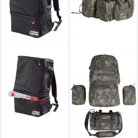
ABU GARCIA
Angelrucksack Abu Garcia
Backpack 33x21x51cm -
Rucksack für Angler
94,99 €
lieferbar - in 2-3 Werktagen bei dir