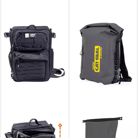
BLACK CAT
Angelrucksack Black Cat Cat
Seal 30L Wasserdichter