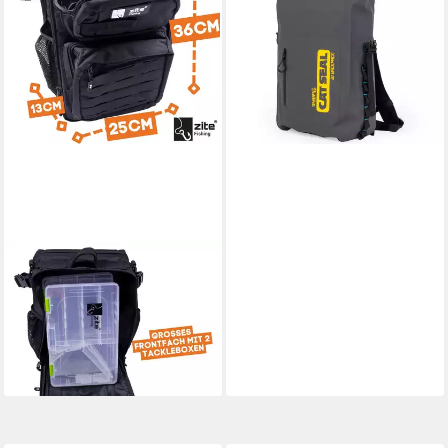
Rucksack
64,99 €
lieferbar - in 2-3 Werktagen bei dir
ZITE
Angelrucksack Sling-Rucksack
2 Tackleboxen 36 x 25 x 13
cm Angeltasche
42,02 €
lieferbar - in 2-3 Werktagen bei dir