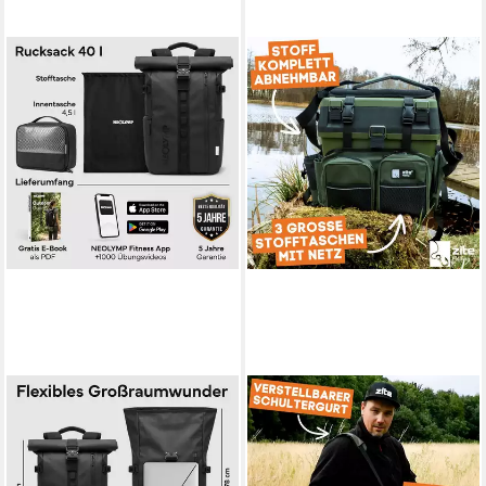
NEOLYMP
ZITE
Rucksack Wasserdichter
Angelrucksack und Multi-
Rolltop Backpack, Laptopfach,
Sitzkiepe in 1 - Inklusive 4
Wet Case & Rückenzugriff,
Tackleboxen im Deckel