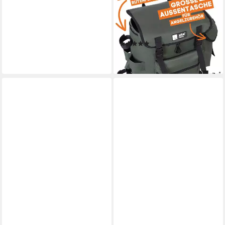
Multifunktionaler ISO
Rucksack mit abnehmbarem
Kühlfach
(4)
48,37 €
lieferbar - in 2-3 Werktagen bei dir