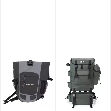
Befestigung des Hauptgurts,
Ergonomische Tragegriffe,
Wasserdichter Boden
FISHING TACKLE MAX
Angelrucksack Wasserdichter
Rucksack M40
109,99 €
lieferbar - in 2-3 Werktagen bei dir