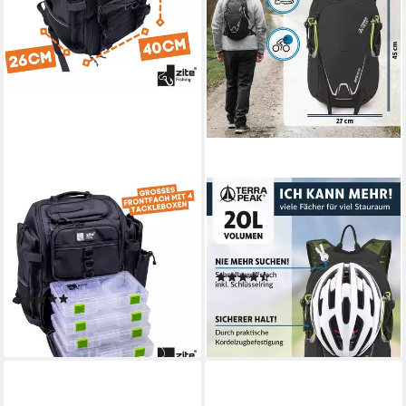
ZITE
TERRA PEAK
Angelrucksack All-in-One
Sportrucksack Active 20, 20L
Spinnfischer Rucksack mit
klein mit YKK Reißverschluss
Boxen, Rutenhalter &
Trekkingrucksack mit Hüftgurt
(12)
Polsterung
55,24 €
UVP
64,99 €
(3)
74,12 €
-15%
lieferbar - in 2-3 Werktagen bei dir
lieferbar - in 4-5 Werktagen bei dir