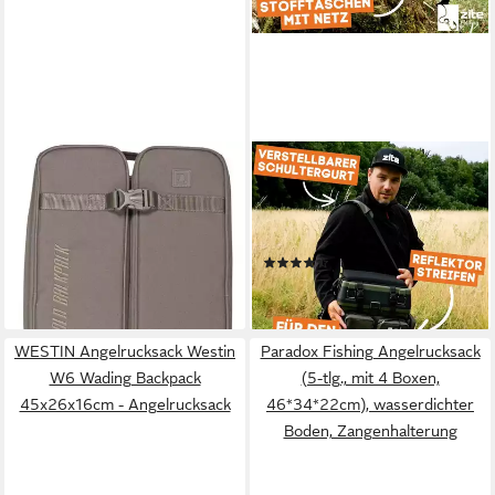
STRATEGY
ZITE
Angelrucksack Strategy Fold
Angelrucksack und Multi-
Backpack 47x28x25cm -
Sitzkiepe in 1 - Inklusive 4
Angelrucksack
Tackleboxen im Deckel
(9)
83,30 €
62,02 €
lieferbar - in 2-3 Werktagen bei dir
lieferbar - in 2-3 Werktagen bei dir
WESTIN Angelrucksack Westin
Paradox Fishing Angelrucksack
W6 Wading Backpack
(5-tlg., mit 4 Boxen,
45x26x16cm - Angelrucksack
46*34*22cm), wasserdichter
Boden, Zangenhalterung