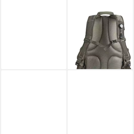
BEHR
Angelrucksack Rucksack
Specimen Back-Pack -
Angelrucksack Allround
Camou (4-tlg)
129,90 €
lieferbar - in 9-11 Werktagen bei
dir