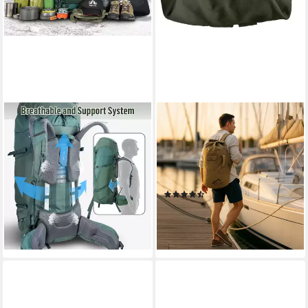
LUXUSKOLLEKTION
NORMANI
Trekkingrucksack Rucksack
Packsack Canvas-Seesack 90
50L 100L Trekkingrucksack
l Submariner 90, Duffle Bag
Herren Damen 100 liter Grün
Rucksack mit Doppelgurt und
Plus
Metallverschluss
(16)
239,95 €
39,95 €
lieferbar - in 8-10 Werktagen bei
dir
lieferbar - in 2-3 Werktagen bei dir
+1