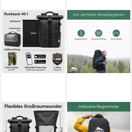
NEOLYMP
STEINWOOD
Rucksack Wasserdichter
Trekkingrucksack 70L,
Rolltop Backpack, Laptopfach,
Wanderrucksack, Backpacker-
Wet Case & Rückenzugriff,
Rucksack, Reiserucksack,