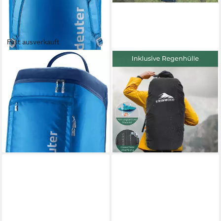
Fast ausverkauft
DEUTER
STEINWOOD
Reisetasche Duffel Pro Roller
Trekkingrucksack 70L,
90, 90 Liter Volumen, rollbar,
Wanderrucksack, Backpacker-
mit verstellbarem Griff
Rucksack, Reiserucksack,
ab 160,14 €
wasserabweis…
lieferbar - in 2-3 Werktagen bei dir
118,99 €
UVP
189,99 €
-37%
lieferbar - in 2-3 Werktagen bei dir