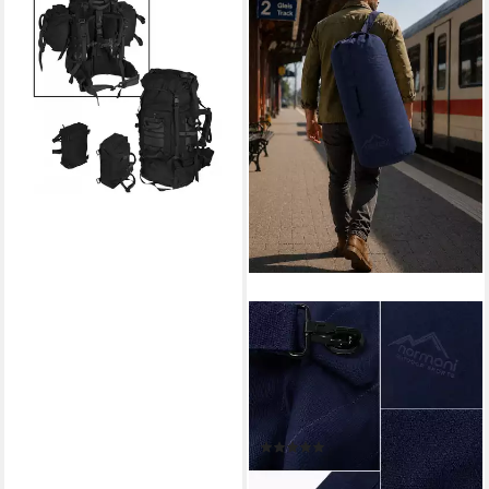
Wanderrucksack Teesar® 100
Ltr Rucksack.
(wasserabweisende
Beschichtung)
252,90 €
lieferbar - in 2-3 Werktagen bei dir
NORMANI
Packsack US Canvas-Seesack
100 l Classic Sea II, Duffle Bag
US Seesack Canvas-
Reisetasche Seemannssack
(2)
Marinesack
29,95 €
lieferbar - in 2-3 Werktagen bei dir