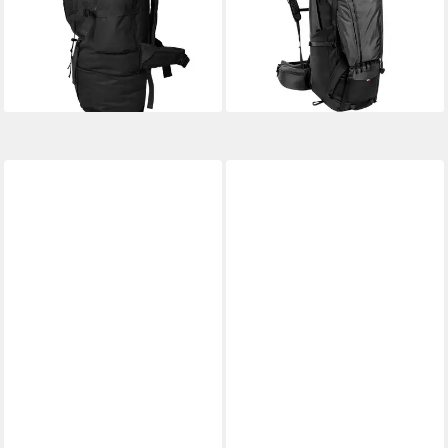
lieferbar - in 2-3 Werktagen bei dir
Wanderrucksack XXL 100 L
46,95 €
92,49 €
-49%
lieferbar - in 7-9 Werktagen bei dir