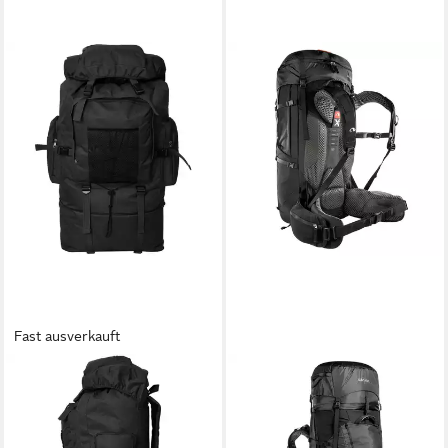
Fast ausverkauft
VIDAXL
TATONKA®
Wanderrucksack 100 L
Sportrucksack Yukon X1,
Armeerucksack Rucksack
Polyamid
420,00 €
Freizeitrucksack