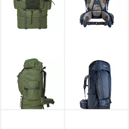
VIDAXL
TATONKA®
Wanderrucksack 100 L
Sportrucksack Yukon X1,
Armeerucksack Rucksack
Polyamid
400,00 €
Freizeitrucksack
lieferbar - in 2-3 Werktagen bei dir
Wanderrucksack XXL 100 L
ab 56,19 €
lieferbar - in 4-5 Werktagen bei dir