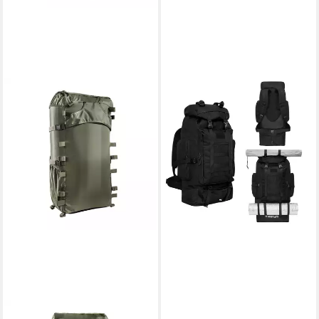
TATONKA®
NILS CAMP