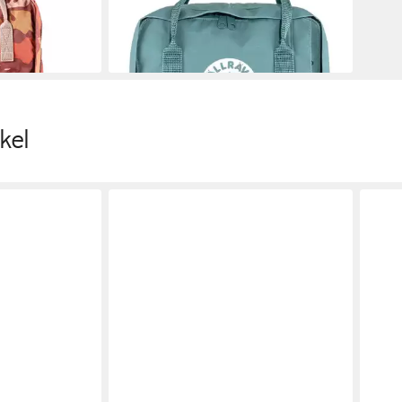
139,95 €
en bei dir
lieferbar - in 6-7 Werktagen bei dir
kel