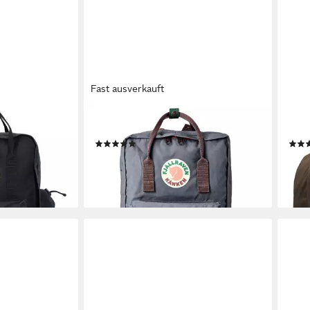
Fast ausverkauft
FJÄLLRÄVEN
FJÄL
ng, Kunststoff
Rucksack Kanken, Nylon
Ruck
(1)
99,95 €
149,
en bei dir
lieferbar - in 2-3 Werktagen bei dir
liefe