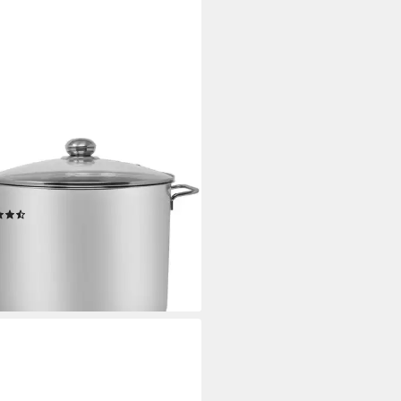
GER
opf, Edelstahl (1-tlg), für
ktions-Kochfelder geeignet
(53)
0,99 €
UVP
71,99 €
%
rbar - in 3-4 Werktagen bei dir