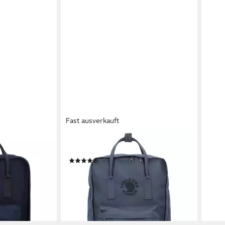
Fast ausverkauft
FJÄLLRÄVEN
FJÄL
le
Rucksack Re-Kanken, Polyester
Ruck
(8)
109,
ab 94,80 €
UVP
109,95 €
liefe
-14%
en bei dir
lieferbar - in 2-3 Werktagen bei dir
+6