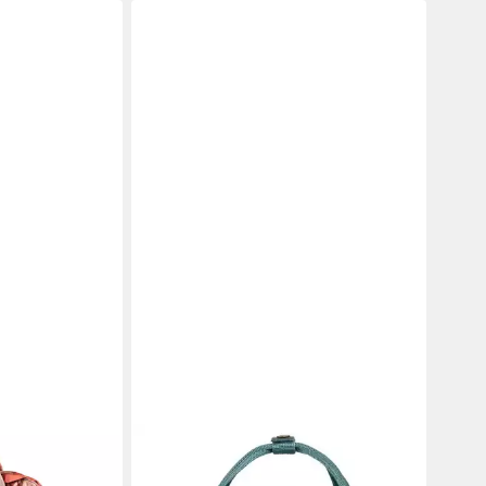
FJÄLLRÄVEN
yester
Rucksack Kånken (Set, 2-tlg)