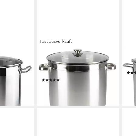
Fast ausverkauft
NAL
BURI
KRÜ
r
Kochtopf Edelstahl-Kochtopf 20 Liter
Kocht
oßraumtopf,
mit Glasdeckel Suppentopf
Indu
hig,
Gulaschtopf, Edelstahl
ab 5
(1)
t, Glasdeckel
46,99 €
-29
lieferbar - in 4-5 Werktagen bei dir
liefe
en bei dir