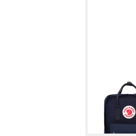
FJÄLLRÄVEN
Rucksack Kanken, Wol
154,50 €
UVP
169,95 €
-9%
lieferbar - in 2-3 Werktag