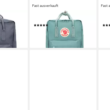
Fast ausverkauft
Fast 
FJÄLLRÄVEN
FJÄL
yester
Daypack Kanken, Polyester
Dayp
(8)
ab 113,91 €
ab 1
en bei dir
lieferbar - in 2-3 Werktagen bei dir
liefe
+6