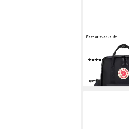
Fast ausverkauft
FJÄLLRÄVEN
Daypack Kanken Outlo
(2)
ab 134,57 €
lieferbar - in 2-3 Werktag
+1