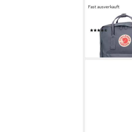
Fast ausverkauft
FJÄLLRÄVEN
Rucksack Kanken, Pol
(73)
ab 89,23 €
lieferbar - in 2-3 Werktag
+38