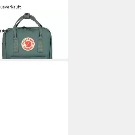
ausverkauft
LRÄVEN
ack Kanken, Polyester
(7)
06,42 €
rbar - in 2-3 Werktagen bei dir
+14