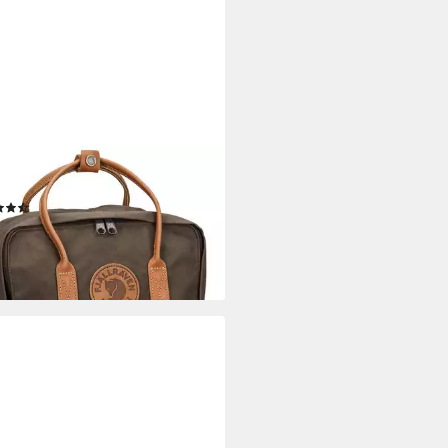
LRÄVEN
sack Kanken No.2
(3)
95 €
rbar - in 2-3 Werktagen bei dir
+2