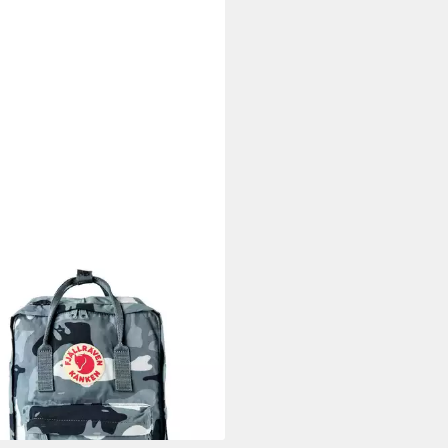
LRÄVEN
sack Kanken, Polyester
95 €
rbar - in 2-3 Werktagen bei dir