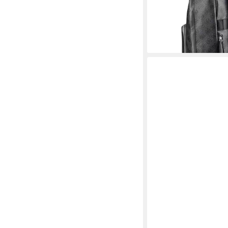
-21%
lieferbar - in 2-3 Werktag