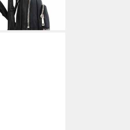
01,50 €
UVP
145,00 €
%
rbar - in 2-3 Werktagen bei dir