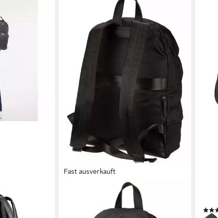
Fast ausverkauft
GUESS
GUE
, Polyurethan
Rucksack Milano Compact BP P
Ruck
ab 81,99 €
UVP
110,00 €