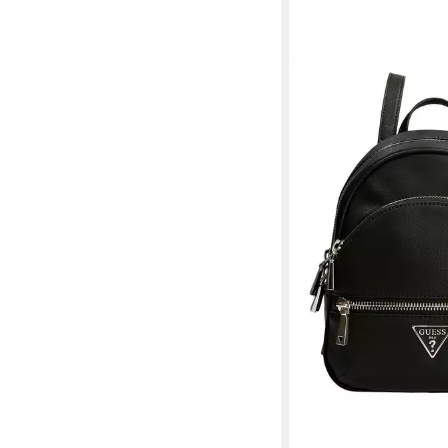
GUESS
Rucksack Backpack
123,25 €
UVP
145,00 €
-15%
lieferbar - in 2-3 Werktag