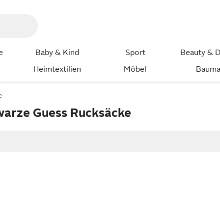
e
Baby & Kind
Sport
Beauty & D
Heimtextilien
Möbel
Bauma
e
warze Guess Rucksäcke