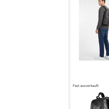
Fast ausverkauft
GUESS
Laptoprucksack Milano
90,49 €
UVP
115,00 €