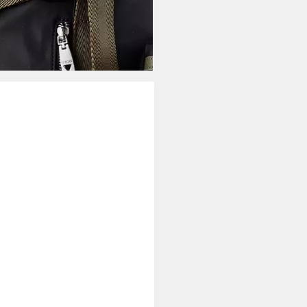
04,37 €
UVP
135,00 €
%
rbar - in 2-3 Werktagen bei dir