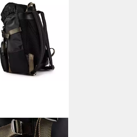
SS
sack Berlin, Polyester