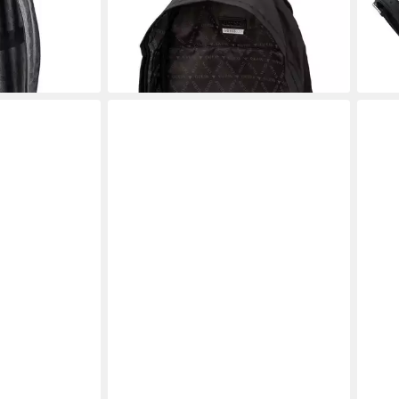
ab 1
-25%
-30
en bei dir
lieferbar - in 2-3 Werktagen bei dir
liefe