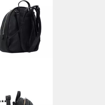
SS
sack Manhattan II, Polyurethan
(2)