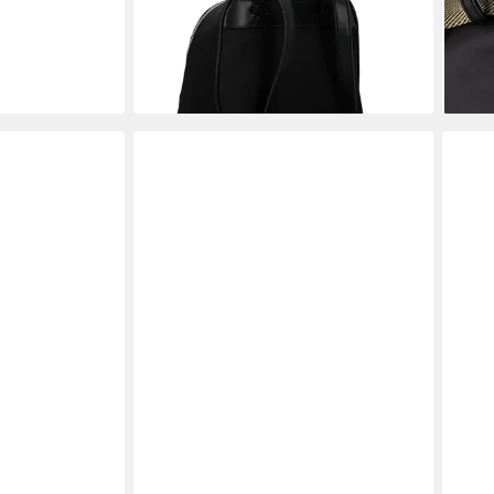
ab 101,50 €
ab 1
UVP
145,00 €
-30%
-23
lieferbar - in 2-3 Werktagen bei dir
liefe