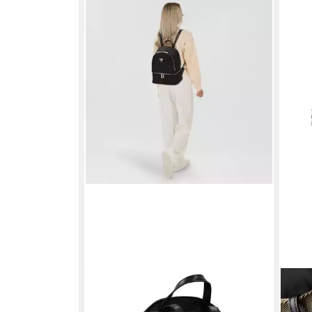
GUESS
GUE
Cityrucksack Follie, Polyamid
Ruck