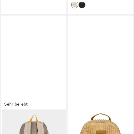
Sehr beliebt
ADIDAS PERFORMANCE
ENRICO BENETTI
Sportrucksack ADIDAS
Freizeitrucksack Rucksack
PRIMELIFT RUCKSACK (1-
Damen klein - Cityrucksack -