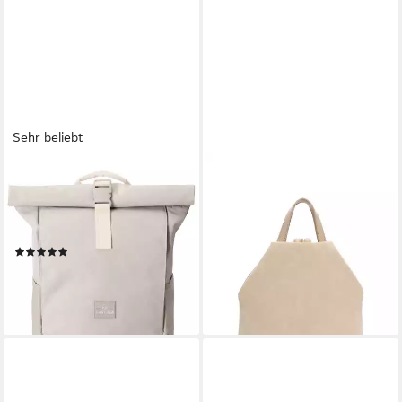
Sehr beliebt
JOHNNY URBAN
EMILY & NOAH
Cityrucksack Allen Medium
Cityrucksack E&N Jeanna (1-
Rolltop mit Laptopfach (1-tlg),
tlg), Für Damen
29,99 €
Wasserabweisend
UVP
49,99 €
(54)
-40%
69,95 €
lieferbar - in 3-4 Werktagen bei dir
lieferbar - in 2-3 Werktagen bei dir
+9