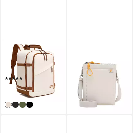
KONO
SURI FREY
Rucksack Ryanair-
Umhängetasche SFY Alley (1-
Kabinentasche –
tlg)
39,99 €
Handgepäckrucksack, Maße
lieferbar - in 2-3 Werktagen bei dir
40 x 30 x 20 cm
+1
(10)
32,29 €
89,99 €
-64%
lieferbar - in 3-4 Werktagen bei dir