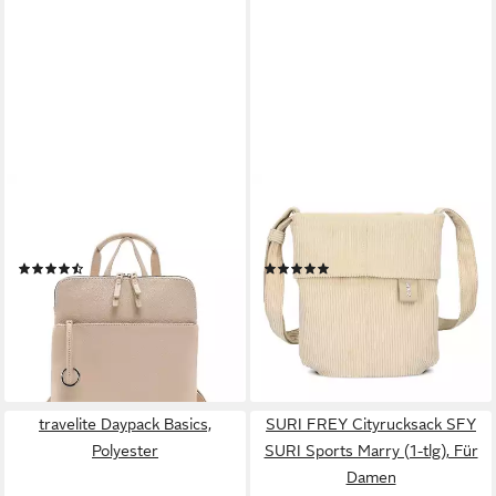
SURI FREY
ZWEI
Cityrucksack SFY Debby (1-
Umhängetasche
tlg), Für Damen
Mademoiselle.M, Polyurethan
(3)
(1)
ab 59,49 €
ab 49,90 €
UVP
69,99 €
lieferbar - in 2-3 Werktagen bei dir
-15%
+12
lieferbar - in 2-3 Werktagen bei dir
+4
travelite Daypack Basics,
SURI FREY Cityrucksack SFY
Polyester
SURI Sports Marry (1-tlg), Für
Damen