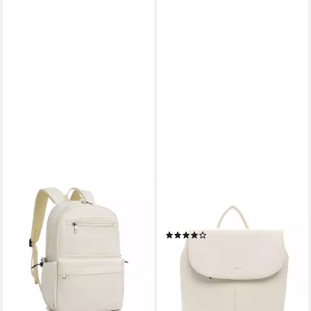
KONO
EMILY & NOAH
Schulrucksack Laptop-
Cityrucksack E&N Tours RUE
Rucksack 15,6 Zoll, 18L,
09, Logo Prägung
(8)
44×29×14cm, leicht für
ab 23,95 €
UVP
39,99 €
Schule
-40%
32,59 €
59,99 €
lieferbar - in 2-3 Werktagen bei dir
-46%
+7
lieferbar - in 2-3 Werktagen bei dir