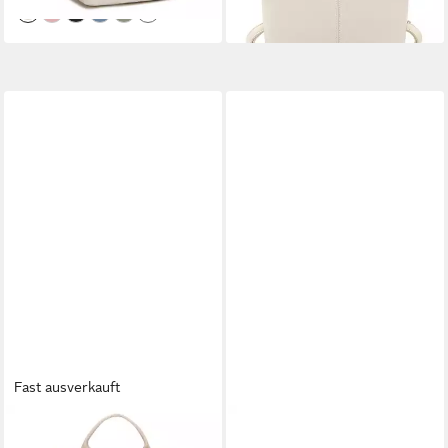
+1
Fast ausverkauft
ZWEI
EMILY & NOAH
Rucksack Mademoiselle.M,
Cityrucksack E&N Jeanna (1-