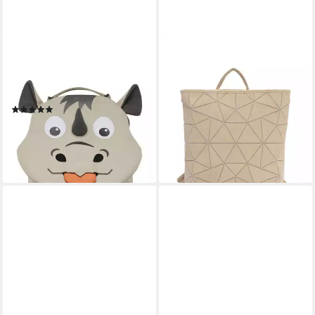
AFFENZAHN
SURI FREY
Kinderrucksack Kleiner
Cityrucksack SFY SURI
Freund, mit
Sports Jessy-Lu (1-tlg), Für
personalisierbarer Ziehzunge
Damen
(7)
ab 35,99 €
UVP
59,99 €
ab 40,77 €
-40%
lieferbar - in 3-4 Werktagen bei dir
lieferbar - in 3-4 Werktagen bei dir
+50