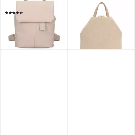
Polyurethan
tlg), Für Damen
(5)
29,99 €
UVP
49,99 €
ab 51,00 €
UVP
59,90 €
-40%
-15%
lieferbar - in 3-4 Werktagen bei dir
lieferbar - in 2-3 Werktagen bei dir