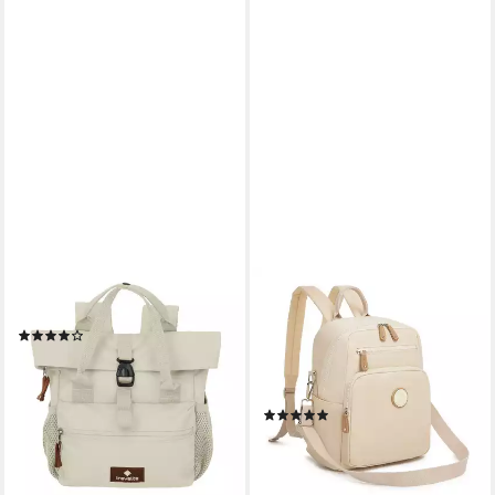
TRAVELITE
MISS LULU
Cityrucksack Basics, Polyester
Minirucksack Mini
(17)
Cityrucksack, wasserdichter
26,95 €
UVP
29,95 €
Reiserucksack & Casual
-10%
Daypack
lieferbar - in 2-3 Werktagen bei dir
(1)
35,59 €
89,99 €
-60%
lieferbar - in 2-3 Werktagen bei dir