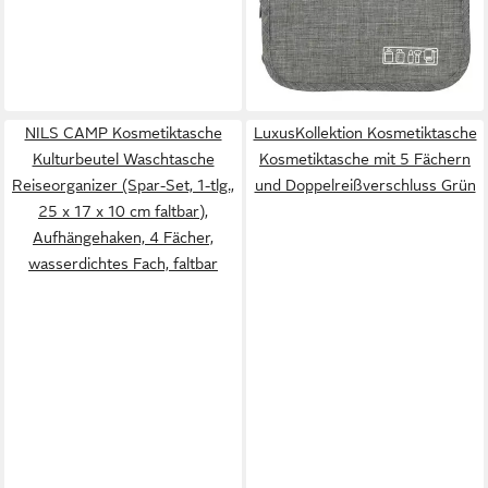
Haken grau (Kulturbeutel
12,99 €
faltbar Reiseorganizer mit
UVP
24,99 €
Haken Kosmetiktasche grau,
-48%
lieferbar - in 2-3 Werktagen bei dir
Kosmetiktasche faltbar
Reiseorganizer mit Haken
NILS CAMP Kosmetiktasche
LuxusKollektion Kosmetiktasche
grau kompakt), faltbar Haken
Kulturbeutel Waschtasche
Kosmetiktasche mit 5 Fächern
Reißverschlussfächer
Reiseorganizer (Spar-Set, 1-tlg.,
und Doppelreißverschluss Grün
kompakt leicht grau Tasche
25 x 17 x 10 cm faltbar),
Aufhängehaken, 4 Fächer,
wasserdichtes Fach, faltbar