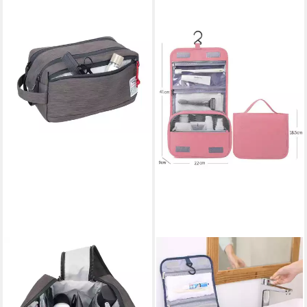
TROIKA
FOUORTUNATE-BEE
Kulturbeutel zum Aufhängen
Kulturbeutel Unisex Hänge-
WASHBAG aus Tarpaulin –
Waschtasche für Reisen,
robuste Waschtasche für
wasserdicht, Große