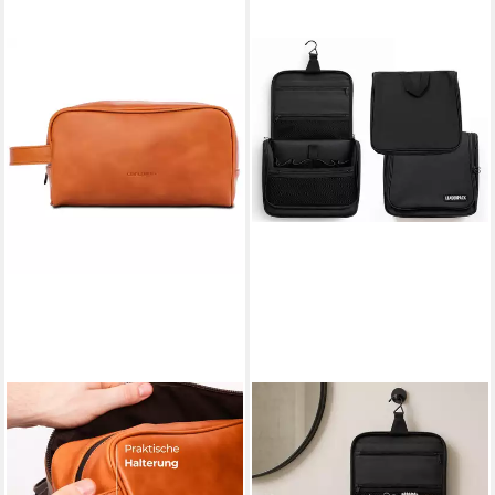
GENTLEMEN'S
BEAZZ
Kulturbeutel Kulturbeutel aus
Kulturbeutel Kulturtasche
Leder – Stilvoll, hochwertig &
Herren groß - Kulturbeutel
wasserabweisend, Echtleder,
zum Aufhängen -