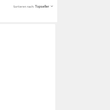
Topseller
Sortieren nach: