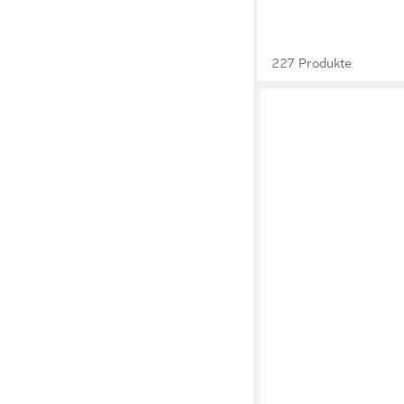
227 Produkte