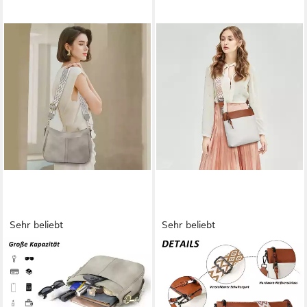
Sehr beliebt
Sehr beliebt
TAN.TOMI
TAN.TOMI
Schultertasche Damen
Schultertasche Damen
mittelgroß Crossbody Bags
Handtasche Crossbody Bag
Handtasche mit verstellbarem,
Tasche shopper Freizeit leicht