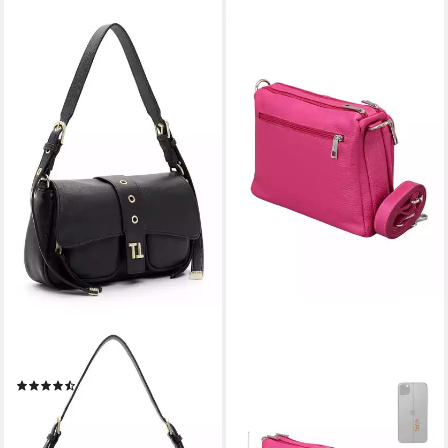
TAMARIS
ADEL BAGS
Schultertasche Shoulder Bag
Schultertasche BECKY
(7)
Umhängetasche für Damen,
46,16 €
UVP
59,95 €
Schultertasche aus Echtleder
-23%
(Einzelstück, verstellbarer