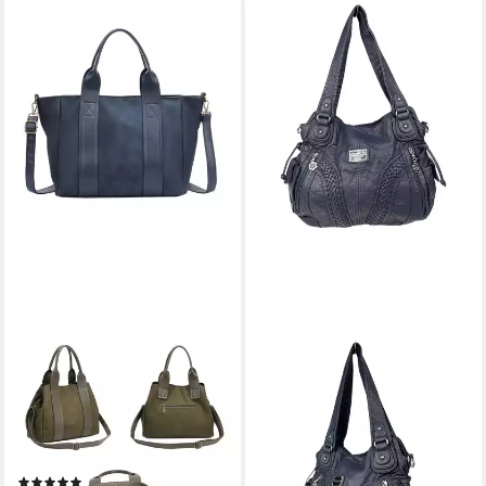
ITALYSHOP24
Schultertasche DAMEN
TASCHE Shopper Handtasche
Business Umhängetasche
Freizeittasche, CrossOver
(1)