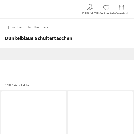
Mein Konto
Merkzettel
Warenkorb
…
Taschen
Handtaschen
Dunkelblaue Schultertaschen
1.187 Produkte