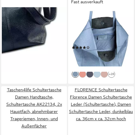
Fast ausverkauft
FLORENCE
ITALYSHOP24
Schultertasche Florence
Schultertasche Made in Italy
Echtleder Tasche Damen
Damen Premium Leder
dunkelblau (Schultertasche),
SHOPPER Tasche HOBO
Damen Schultertasche,
Umhängetasche, Echtleder
(27)
58,70 €
Umhängetasche Leder,
Business Bag leicht groß
59,95 €
UVP
99,95 €
lieferbar - in 2-3 Werktagen bei dir
dunkelblau ca. 29x20cm hoch
klassisch sicher geräumig
-40%
Beutel
lieferbar - in 2-3 Werktagen bei dir
+28
Taschen4life Schultertasche
FLORENCE Schultertasche
Damen Handtasche,
Florence Damen Schultertasche
Schultertasche AK22134, 2x
Leder (Schultertasche), Damen
Hauptfach, abnehmbarer
Schultertasche Leder, dunkelblau
Trageriemen, Innen- und
ca. 36cm x ca. 32cm hoch
Außenfächer