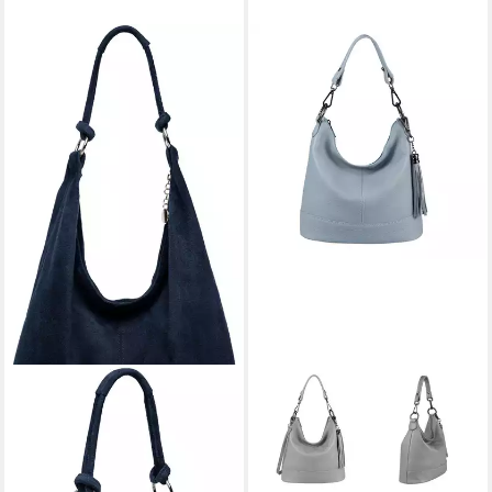
ITALYSHOP24
Schultertasche Made in Italy
Damen Leder Tasche
Shopper Umhängetasche
Crossbody Bag, 5* LEICHT