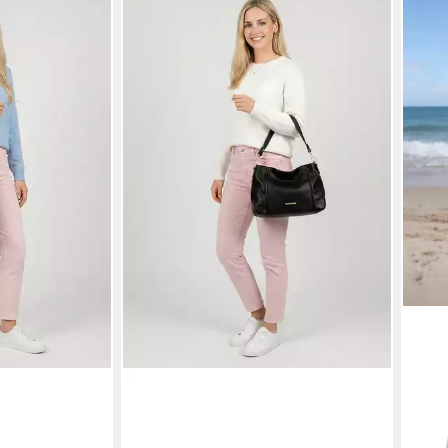
EMILY & NOAH
MIRR
sepha
Beuteltasche E&N Julie
Beut
ab 29,99 €
UVP
49,99 €
Made