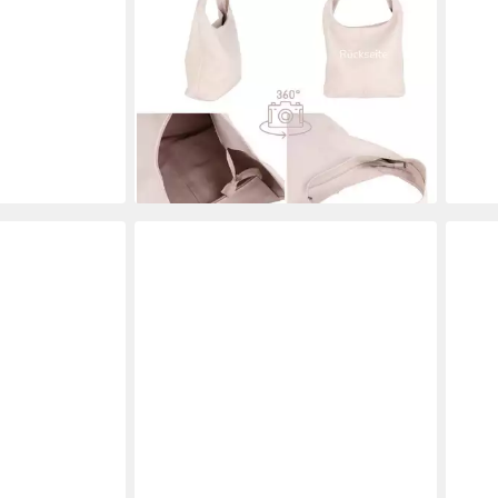
Beuteltasche Damen aus Echtleder,
Beut
ab 3
Made in Italy, Shopper Tasche
(ca.33x32x16cm)
-40
liefe
54,95 €
UVP
89,95 €
-39%
lieferbar - in 2-3 Werktagen bei dir
+15