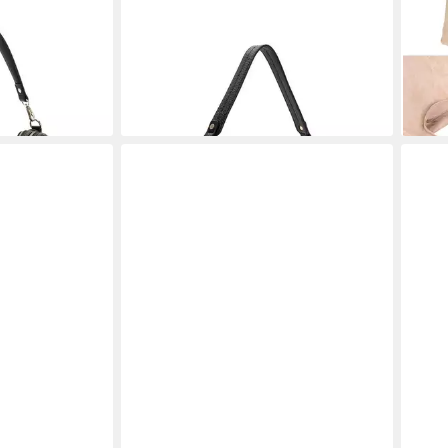
€
-40%
(ca.
lieferbar - in 2-3 Werktagen bei dir
47,9
en bei dir
-36
liefe