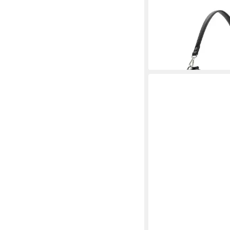
ab 29,99 €
UVP
49,99 
-40%
lieferbar - in 2-3 Werktag