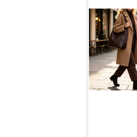
MIRROSI
Beuteltasche aus Echt
Italy, Shopper Tasche 
Rucksack 2 in 1, Trag
(47x37x9cm) mit viel
(5)
69,95 €
UVP
129,95 €
-46%
lieferbar - in 2-3 Werktag
+12