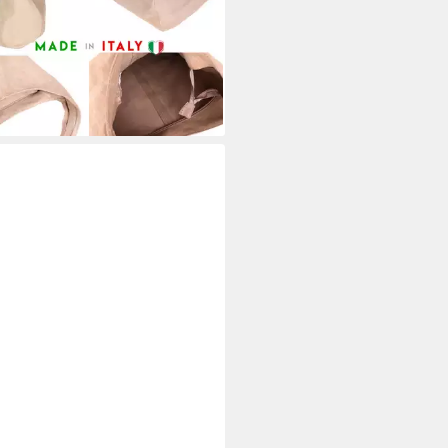
33x32x16cm)
5 €
UVP
74,95 €
%
rbar - in 2-3 Werktagen bei dir
+12