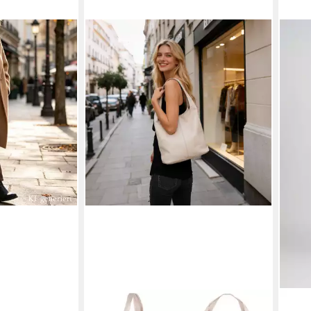
leder, Made in
auch als
etasche
 Stauraum
en bei dir
MIRROSI
SURI