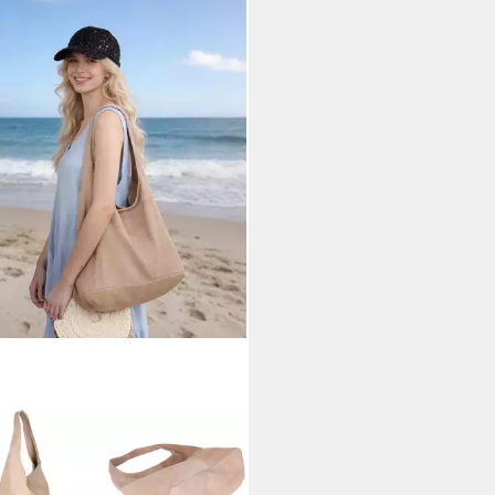
OSI
eltasche Damen aus Wildleder,
 in Italy, Shopper Tasche