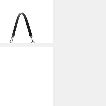
eltasche SFY Sissy
5,99 €
UVP
59,99 €
%
rbar - in 2-3 Werktagen bei dir