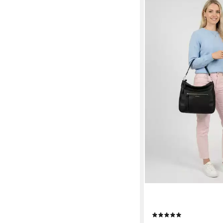
EMILY & NOAH
Beuteltasche E&N Jo
(1)