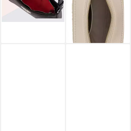
81,60 €
UVP
105,00 €
lieferbar - in 6-7 Werktagen bei dir
-22%
lieferbar - in 1-2 Werktagen bei dir