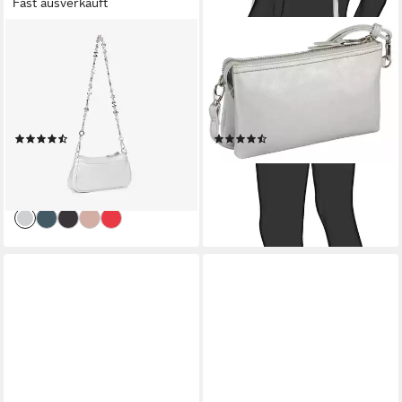
Fast ausverkauft
VALENTINO BAGS
GABOR
Schultertasche ELLY, Damen
Abendtasche Emmy, aus
Abendtasche mit markanter
weichem Lederimitat als
Logoverzierung an der
praktisch lässige "Bag in Bag"
Umhängekette
tragbar
(5)
(13)
80,95 €
49,99 €
UVP
95,00 €
lieferbar - in 1-2 Werktagen bei dir
-15%
lieferbar - in 1-2 Werktagen bei dir