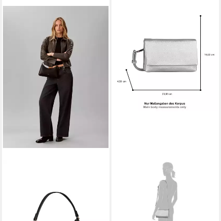
CALVIN KLEIN
GABOR
Schultertasche FOIL LOGO
Abendtasche Salara, Damen
SMALL SHOULDER BAG, Mini
Abendtasche, mit 2 Kammern
Bag, Henkeltasche mit Ck-
je nach Anlass variabel
Logo
tragbar