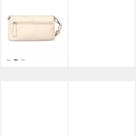
TOM TAILOR
Abendtasche Xia, klares
Design mit Logoprägung und
fließender Silhouette in
Lederoptik
33,49 €
UVP
39,99 €
-16%
lieferbar - in 1-2 Werktagen bei dir