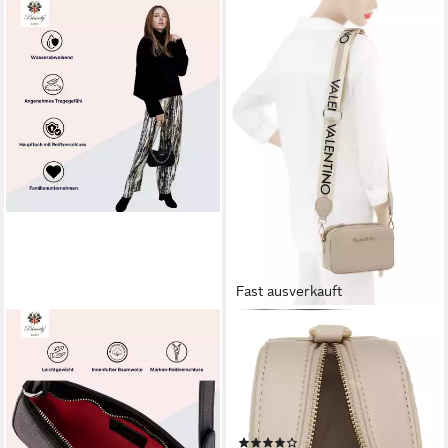
Fast ausverkauft
PRINCELY LONDON
VALENTINO BAGS
Schultertasche Nelly -
Mini Bag PANSY, Damen
Elegante kleine Tasche mit
Schultertasche, Handtasche,
Reißverschluss
Umhängetasche mit
39,99 €
UVP
74,90 €
Logoprägung
(5)
-47%