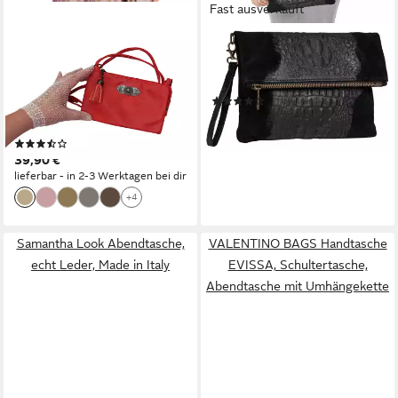
Fast ausverkauft
MOSCHEN-BAYERN
SAMANTHA LOOK
Trachtentasche
Abendtasche, echt Leder,
Trachtentasche Dirndltasche
Made in Italy
(28)
Damentasche Handtasche
39,95 €
Umhängetasche
lieferbar - in 6-8 Werktagen bei dir
(3)
39,90 €
lieferbar - in 2-3 Werktagen bei dir
+4
Samantha Look Abendtasche,
VALENTINO BAGS Handtasche
echt Leder, Made in Italy
EVISSA, Schultertasche,
Abendtasche mit Umhängekette