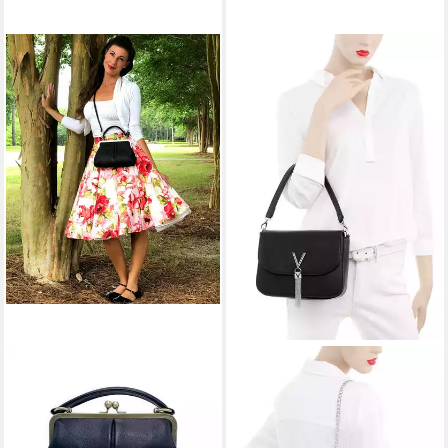
TASCHENKINDER
VALENTINO BAGS
Handtasche Damen
Schultertasche DIVINA, mit
Handtasche Leder "Kleine
Ketten Details Handtasche
Olive", Umhängetasche,
Damen Tasche Damen