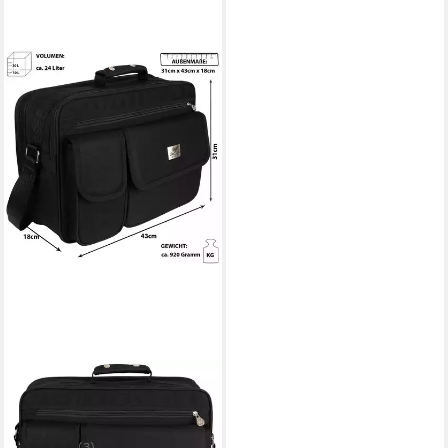
EAAKIE
Umhängetasche XXL Tasche
Arbeitstasche
Umhängetasche
(3)