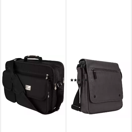
LEONHARD HEYDEN
Umhängetasche Messenger
Bag M
(7)
24,95 €
UVP
89,95 €
-72%
in 2-3 Werktagen bei dir