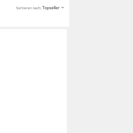
Topseller
Sortieren nach: