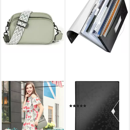
LEITZ
Fächermappe WOW 4589, 6
Fächer
(2)
ab 20,75 €
lieferbar - in 4-5 Werktagen bei dir
+2