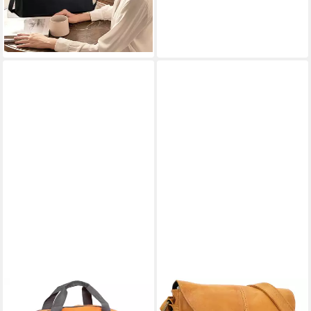
36,93 €
UVP
86,00 €
Büro Arbeit Schule
-57%
lieferbar - in 3-4 Werktagen bei dir