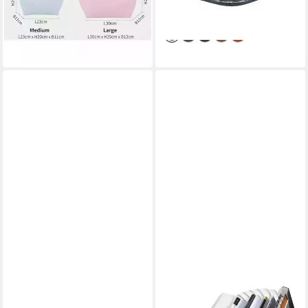
abnehmbarer Schulterriemen
-43%
-18%
lieferbar - in 2-3 Werktagen bei dir
lieferbar - in 3-4 Werktagen bei dir
+14