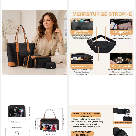
PEDETE
MUTIG
Shopper Handtasche Damen
Schultertasche Bauchtasche
Tote tasche Groß
für Herren Damen
Schultertasche
wasserdichte Gürteltasche