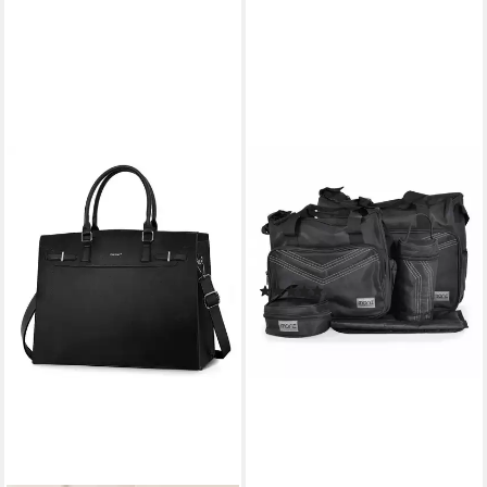
MONI
Wickeltasche Stella (1-tlg), 3-
teiliges Set, Isoliertasche,
Wickelunterlage,
Schultergurte, Fächer
(15)
32,95 €
lieferbar - in 2-3 Werktagen bei dir