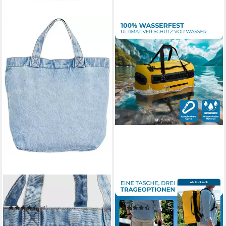
LEVI'S®
STYNGARD
Mini Bag
Reisetasche Hamburg
(4)
(9)
31,99 €
59,99 €