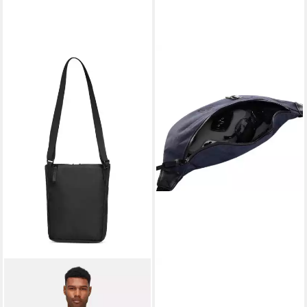
MAMMUT
SONS OF ALOHA
Umhängetasche Xeron Pouch
Umhängetasche
RT 2
Umhängetasche Brusttasche