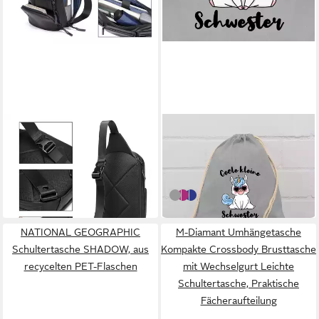
TAN.TOMI
SHIRTRACER
Umhängetasche
Turnbeutel Coole kleine
Wasserdichte Sling
Schwester mit Einhorn
36,93 €
18,90 €
Crossbody Bag für Damen
UVP
60,00 €
in 4-5 Werktagen bei dir
und Herren
-38%
3 Hellgrau
1 Fuchsia
2 Royalblau
in 4-5 Werktagen bei dir
NATIONAL GEOGRAPHIC
M-Diamant Umhängetasche
Schultertasche SHADOW, aus
Kompakte Crossbody Brusttasche
recycelten PET-Flaschen
mit Wechselgurt Leichte
Schultertasche, Praktische
Fächeraufteilung