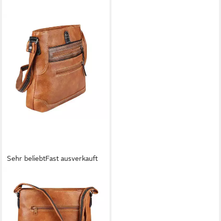
Sehr beliebt
Fast ausverkauft
ITALYSHOP24
Schultertasche Damen Tasche
Umhängetasche CrossBody
Schultertasche CrossOver,