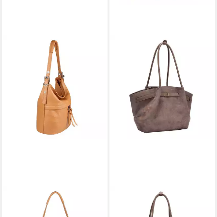
ITALYSHOP24
ITALYSHOP24
Schultertasche Made in Italy
Schultertasche Damen Tasche