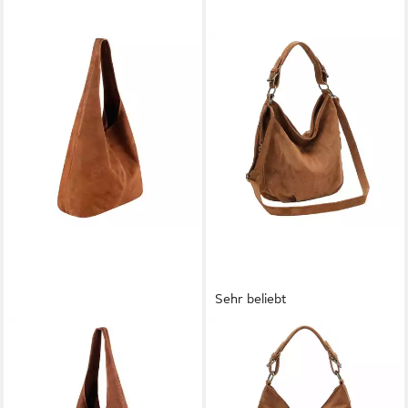
Sehr beliebt
ITALYSHOP24
ITALYSHOP24
Schultertasche Made in Italy
Schultertasche DAMEN
Damen Leder Wildleder
SHOPPER Hobo Bag
Tasche Umhängetasche
Umhängetasche Handtasche