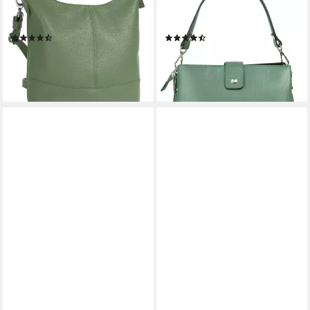
Umhängetasche, echt Leder,
Henkeltasche, echt Leder,
Made in Italy
Made in Italy
(140)
(40)
39,95 €
59,90 €
lieferbar - in 1-2 Werktagen bei dir
lieferbar - in 6-8 Werktagen bei dir
+6
+5