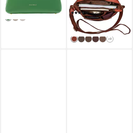
-32%
Abendtasche
lieferbar - in 2-3 Werktagen bei dir
(1)
79,90 €
UVP
89,90 €
-11%
lieferbar - in 2-3 Werktagen bei dir
+9