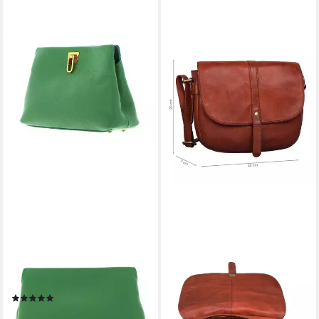
COCCINELLE
STILORD
Clutch Beat Clutch
Handtasche "Kira"
(1)
Umhängetasche Frauen
183,60 €
UVP
270,00 €
Leder Vintage Handtasche