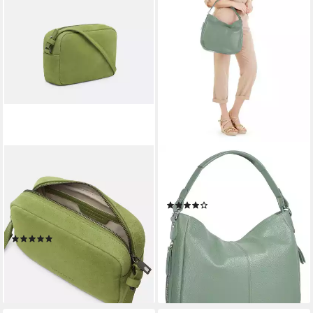
LIEBESKIND BERLIN
CLUTY
Umhängetasche Ella Camera-
Shopper, echt Leder, Made in
Bag S, Handliche
Italy
(3)
Umhängetasche aus
79,90 €
Veloursleder
lieferbar - in 6-8 Werktagen bei dir
(1)
+4
149,90 €
lieferbar - in 2-3 Werktagen bei dir