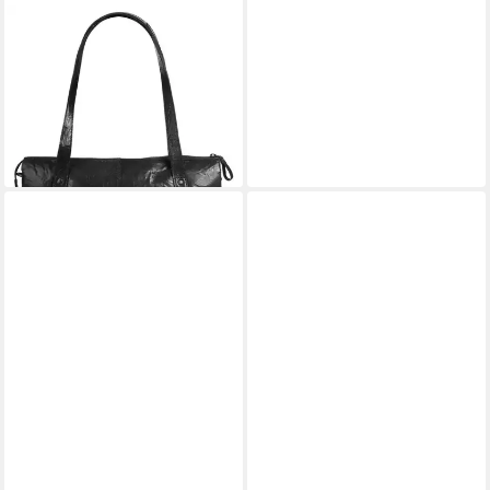
SPIKES & SPARROW
Shopper, echt Leder
198,95 €
UVP
239,00 €
-17%
lieferbar - in 6-8 Werktagen bei dir