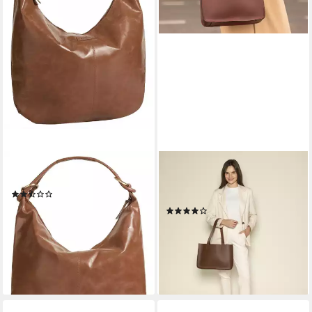
BRUNO BANANI
GUSTI LEDER
Shopper, echt Leder
Shopper Gusti Leder Shopper
(4)
Agatha S (1-tlg)
49,95 €
UVP
99,00 €
(5)
84,95 €
-50%
99,95 €
lieferbar - in 2-3 Werktagen bei dir
-15%
lieferbar - in 4-5 Werktagen bei dir
+3