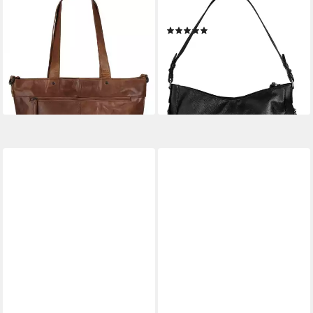
SPIKES & SPARROW
BRUNO BANANI
Shopper, echt Leder
Shopper, echt Leder
(7)
159,95 €
UVP
169,95 €
98,95 €
UVP
139,00 €
-6%
-29%
lieferbar - in 6-8 Werktagen bei dir
lieferbar - in 6-8 Werktagen bei dir
+1