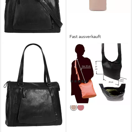
Fast ausverkauft
ITALYSHOP24
Schultertasche Made in Italy
Damen Leder Tasche
CrossOver, Handtasche,
Umhängetasche, Shopper,
(3)
Bodybag
65,95 €
UVP
79,90 €
-17%
lieferbar - in 5-6 Werktagen bei dir