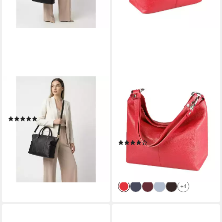
LAZAROTTI
ITALYSHOP24
Shopper Bologna Leather,
Shopper Made in Italy Damen
Leder
Leder Tasche Schultertasche,
(5)
als Handtasche,
ab 139,95 €
UVP
209,95 €
Umhängetasche, CrossOver
-33%
(8)
tragbar
lieferbar - in 2-3 Werktagen bei dir
68,95 €
UVP
129,90 €
-47%
lieferbar - in 2-3 Werktagen bei dir
+4