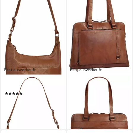
Fast ausverkauft
Fast ausverkauft
BRUNO BANANI
SPIKES & SPARROW
Shopper, echt Leder
Shopper, echt Leder
(3)
169,95 €
UVP
199,95 €
89,95 €
UVP
129,00 €
-15%
-30%
lieferbar - in 2-3 Werktagen bei dir
lieferbar - in 2-3 Werktagen bei dir
+1