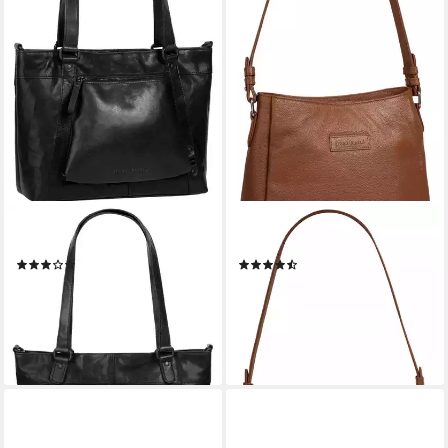
SPIKES & SPARROW
BRUNO BANANI
Shopper, echt Leder
Shopper, echt Leder
(1)
(3)
148,95 €
89,95 €
UVP
159,00 €
UVP
129,00 €
-6%
-30%
lieferbar - in 1-2 Werktagen bei dir
lieferbar - in 1-2 Werktagen bei dir
+1