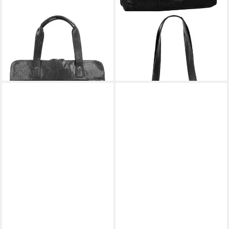
Fast ausverkauft
SPIKES & SPARROW
SPIKES & SPARROW
Shopper, echt Leder
Shopper, echt Leder
169,95 €
129,95 €
UVP
199,95 €
UVP
139,95 €
-15%
-7%
lieferbar - in 1-2 Werktagen bei dir
lieferbar - in 1-2 Werktagen bei dir