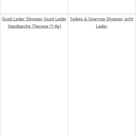
Gusti Leder Shopper Gusti Leder
Spikes & Sparrow Shopper, echt
Handtasche Therese (1-tlg)
Leder