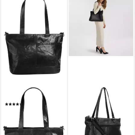
SPIKES & SPARROW
GREENBURRY
Shopper, echt Leder
Shopper Colombiana, Leder
(1)
ab 128,00 €
UVP
149,95 €
139,95 €
UVP
159,99 €
-15%
-13%
lieferbar - in 2-3 Werktagen bei dir
lieferbar - in 6-8 Werktagen bei dir