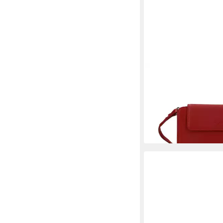
PICARD
Handytasche PICARD 
Bali 1 aus Echtleder
74,95 €
UVP
99,95 €
-25%
in 2-3 Werktagen bei dir