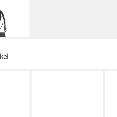
Handytasche
kel