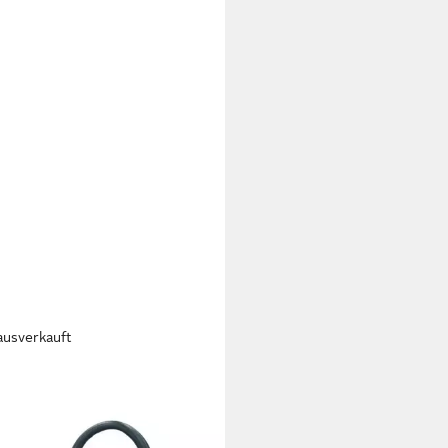
ausverkauft
RD
ytasche PICARD Handytasche
 aus Echtleder
7,30 €
UVP
139,00 €