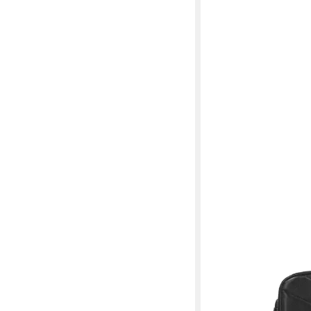
PICARD
Handytasche PICARD 
Warm Up aus Echtlede
ab 82,95 €
UVP
119,00 