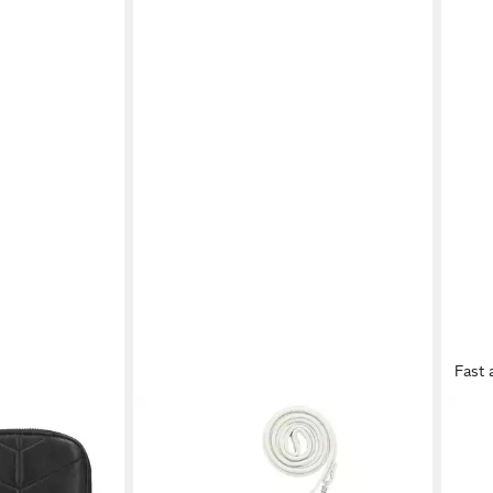
Fast 
PICARD
PICA
Handytasche
Handytasche PICARD Handytasche
Hand
r
Bingo aus Echtleder
Paola
56,00 €
ab 9
€
UVP
79,95 €