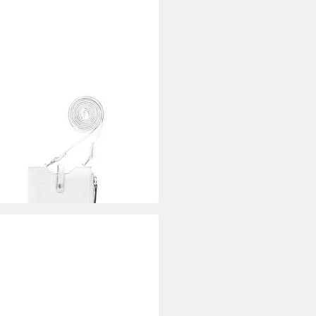
RD
ytasche PICARD Handytasche
y aus Echtleder
7 €
UVP
79,95 €
 Werktagen bei dir
mpagner