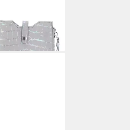
RD
ytasche Cross Bag
5 €
 Werktagen bei dir