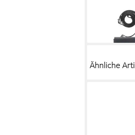
PICARD
Handytasche PICARD 
Anne aus Echtleder
89,95 €
in 2-3 Werktagen bei dir
Ähnliche Arti